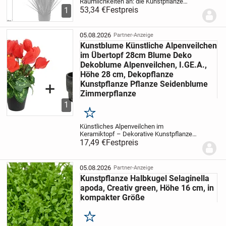
Räumlichkeiten an: die Kunstpflanze
»Zyperngras im Topf«. Optisch punktet
53,34 €
Festpreis
1
sie durch eine detailgetreue Nachbildung
des Originals inklusive der filigranen...
05.08.2026
Partner-Anzeige
Kunstblume Künstliche Alpenveilchen
im Übertopf 28cm Blume Deko
Dekoblume Alpenveilchen, I.GE.A.,
Höhe 28 cm, Dekopflanze
Kunstpflanze Pflanze Seidenblume
Zimmerpflanze
1
Merken
Künstliches Alpenveilchen im
Keramiktopf – Dekorative Kunstpflanze
mit roten Blüten für Wohnzimmer, Büro
17,49 €
Festpreis
und Balkon Dieses hochwertige
künstliche Alpenveilchen überzeugt mit
seinen leuchtend roten...
05.08.2026
Partner-Anzeige
Kunstpflanze Halbkugel Selaginella
apoda, Creativ green, Höhe 16 cm, in
kompakter Größe
Merken