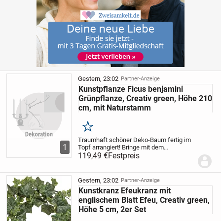
Gestern, 23:02
Partner-Anzeige
Kunstpflanze Ficus benjamini
Grünpflanze, Creativ green, Höhe 210
cm, mit Naturstamm
Merken
Traumhaft schöner Deko-Baum fertig im
1
Topf arrangiert! Bringe mit dem
großformatigen Ficus Benjamini
119,49 €
Festpreis
klassische Eleganz in Dein Zuhause.
Zeitloses Design und die liebevolle
detailgetreue Gestaltung...
Gestern, 23:02
Partner-Anzeige
Kunstkranz Efeukranz mit
englischem Blatt Efeu, Creativ green,
Höhe 5 cm, 2er Set