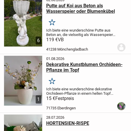
Putte auf Koi aus Beton als
Wasserspeier oder Blumenkübel
Merken
Ich biete eine wunderschöne Putte aus
Beton an, die vielseitig als Wasserspeier
oder Blumenkübel genutzt werden kann.
119 €
VB
6
Diese charmante Figur ist eine tolle
Ergänzung für jeden Garten oder jede...
41238 Mönchengladbach
01.08.2026
Dekorative Kunstblumen Orchideen-
Pflanze im Topf
Merken
Ich biete eine wunderschöne dekorative
Orchideen-Pflanze in einem hellen Topf
an. Diese Kunstpflanze bringt eine frische
15 €
Festpreis
1
und elegante Atmosphäre in dein
Zuhause, ohne dass du dich um die
71735 Eberdingen
Pflege...
28.07.2026
HORTENSIEN-RISPE