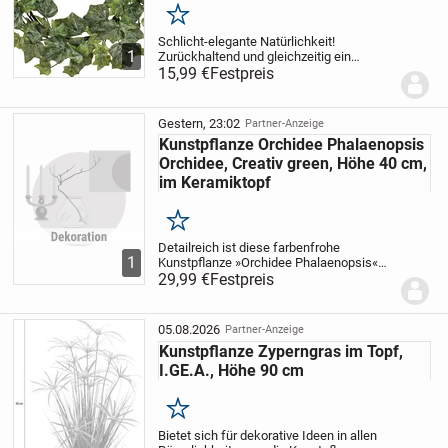
Merken
Schlicht-elegante Natürlichkeit!
1
Zurückhaltend und gleichzeitig ein
Statement für Ihren guten Geschmack ist
15,99 €
Festpreis
dieses zeitlos-schöne Set aus 2 Kränzen
mit englischem Efeublatt. Liebevoll der
Natur...
Gestern, 23:02
Partner-Anzeige
Kunstpflanze Orchidee Phalaenopsis
Orchidee, Creativ green, Höhe 40 cm,
im Keramiktopf
Merken
Detailreich ist diese farbenfrohe
1
Kunstpflanze »Orchidee Phalaenopsis«
von Creativ green gestaltet. Die beiden
29,99 €
Festpreis
Orchideen zeichnen sich durch eine
naturgetreue Optik aus und begeistern mit
schönen...
05.08.2026
Partner-Anzeige
Kunstpflanze Zyperngras im Topf,
I.GE.A., Höhe 90 cm
Merken
Bietet sich für dekorative Ideen in allen