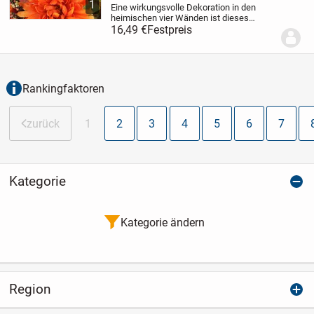
1
Eine wirkungsvolle Dekoration in den
heimischen vier Wänden ist dieses
naturgetreue Kunstblumen-Gesteck im
16,49 €
Festpreis
Topf. Dieses Arrangement begeistert im
ansprechenden Landhaus-Stil, womit es
in jeder...
Rankingfaktoren
zurück
1
2
3
4
5
6
7
Kategorie
Kategorie ändern
Region