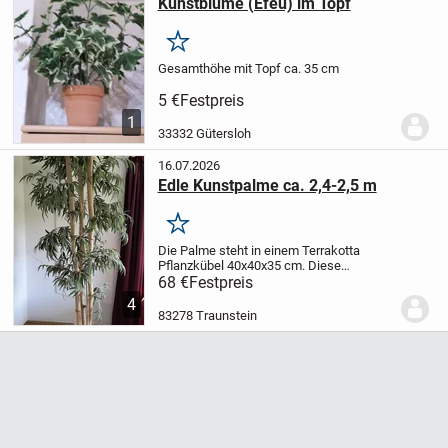
Kunstblume (Efeu) im Topf
Merken
Gesamthöhe mit Topf ca. 35 cm
5 €
Festpreis
1
33332 Gütersloh
16.07.2026
Edle Kunstpalme ca. 2,4-2,5 m
Merken
Die Palme steht in einem Terrakotta
Pflanzkübel 40x40x35 cm.
Diese
Dekoration hatte ursprünglich einen Preis
68 €
Festpreis
von mehreren Hundert Euro.
Steht hier auf
4
den Bildern in einem Raum mit einer Höhe
83278 Traunstein
von...