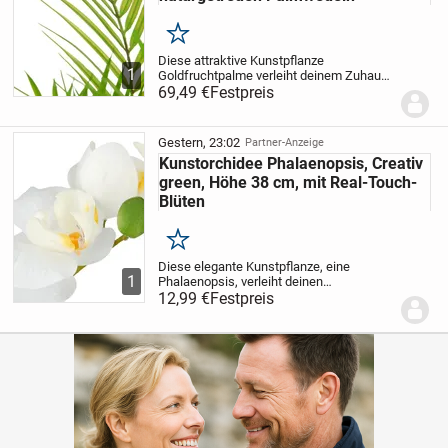
Merken
Diese attraktive Kunstpflanze
1
Goldfruchtpalme verleiht deinem Zuhause
ein exotisches Ambiente. Mit ihren
69,49 €
Festpreis
zahlreichen, filigranen Palmwedeln sieht
sie besonders realistisch und lebendig
aus. Sie kommt...
Gestern, 23:02
Partner-Anzeige
Kunstorchidee Phalaenopsis, Creativ
green, Höhe 38 cm, mit Real-Touch-
Blüten
Merken
Diese elegante Kunstpflanze, eine
1
Phalaenopsis, verleiht deinen
Innenräumen einen Hauch von natürlicher
12,99 €
Festpreis
Schönheit. Die zwei detailgetreuen
Blütenstiele vermitteln durch ihre Real-
Touch-Qualität ein...