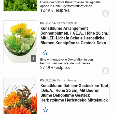
Diese dekorative Kunstpflanze Selaginella
1
apoda in Halbkugelform bringt einen
natürlichen Akzent in dein Zuhause.
12,49 €
Festpreis
Perfekt gestaltet, um das üppige Grün
einer echten Pflanze widerzuspiegeln,
benötigt...
05.08.2026
Partner-Anzeige
Kunstblume Arrangement
Sonnenblumen, I.GE.A., Höhe 26 cm,
Mit LED-Licht in Schale Herbstliche
Blumen Kunstpflanze Gesteck Deko
Merken
1
Eine wirkungsvolle Dekoration in den
heimischen vier Wänden ist dieses
naturgetreue Kunstblumen-Gesteck in
27,49 €
Festpreis
einer geschwungenen Keramikschale.
Dieses Arrangement begeistert im
ansprechenden Landhaus-St...
05.08.2026
Partner-Anzeige
Kunstblume Dahlien-Gesteck im Topf,
I.GE.A., Höhe 26 cm, Mit Beeren
Blume Dekoblume Gesteck
Herbstblume Herbstdeko Mittelstück
Merken