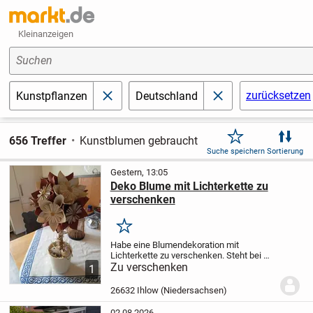
Kleinanzeigen
Suchen
zurücksetzen
Kunstpflanzen
Deutschland
schließen
schließen
656 Treffer
Kunstblumen gebraucht
Suche speichern
Sortierung
Gestern, 13:05
Deko Blume mit Lichterkette zu
verschenken
Merken
Habe eine Blumendekoration mit
Lichterkette zu verschenken. Steht bei mir
nur rum und muss jetzt Platz machen für
Zu verschenken
1
neues Nur an Abholer. Kein Versand
26632 Ihlow (Niedersachsen)
02.08.2026