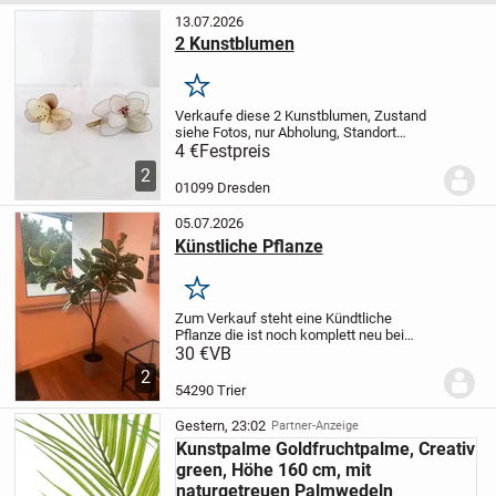
13.07.2026
2 Kunstblumen
Merken
Verkaufe diese 2 Kunstblumen, Zustand
siehe Fotos, nur Abholung, Standort
Weinböhla oder Übergabe im Umfeld bis
4 €
Festpreis
Dresden zusammen mit anderen Artikeln,
2
4,-€
Verkauf von privat, keine Garantien,...
01099 Dresden
05.07.2026
Künstliche Pflanze
Merken
Zum Verkauf steht eine Kündtliche
Pflanze
die ist noch komplett neu bei
Interesse gerne melden
der Preis ist vb
30 €
VB
2
54290 Trier
Gestern, 23:02
Partner-Anzeige
Kunstpalme Goldfruchtpalme, Creativ
green, Höhe 160 cm, mit
naturgetreuen Palmwedeln