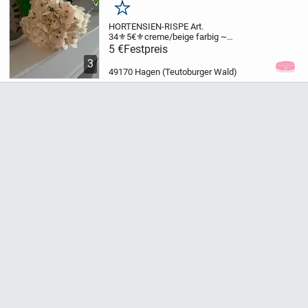
Merken
HORTENSIEN-RISPE
Art.
34
⚜️5€⚜️
creme/beige farbig ~
hochwertig verarbeitet ~ aus dem Hause
5 €
Festpreis
DEKO FLORALE
Länge 34 cm
3
49170 Hagen (Teutoburger Wald)