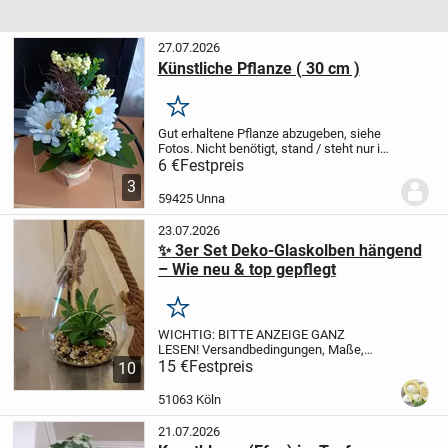
27.07.2026
Künstliche Pflanze ( 30 cm )
Merken
Gut erhaltene Pflanze abzugeben, siehe
Fotos.
Nicht benötigt, stand / steht nur im
Schrank.
Gesamthöhe ca 30 cm.
Für
6 €
Festpreis
Selbstabholer !
Da Privatverkauf : Keine
3
Rücknahme, keine Garantie, keine...
59425 Unna
23.07.2026
✨ 3er Set Deko-Glaskolben hängend
– Wie neu & top gepflegt
Merken
WICHTIG: BITTE ANZEIGE GANZ
LESEN! Versandbedingungen, Maße,
Preis & Status stehen alle schon hier im
15 €
Festpreis
10
Text. Bitte habt Verständnis, dass ich auf
Fragen zu bereits genannten Infos nicht
51063 Köln
antworte.
Verk...
21.07.2026