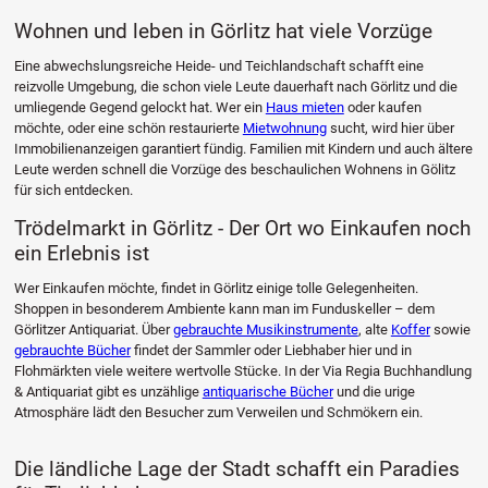
Wohnen und leben in Görlitz hat viele Vorzüge
Eine abwechslungsreiche Heide- und Teichlandschaft schafft eine
reizvolle Umgebung, die schon viele Leute dauerhaft nach Görlitz und die
umliegende Gegend gelockt hat. Wer ein
Haus mieten
oder kaufen
möchte, oder eine schön restaurierte
Mietwohnung
sucht, wird hier über
Immobilienanzeigen garantiert fündig. Familien mit Kindern und auch ältere
Leute werden schnell die Vorzüge des beschaulichen Wohnens in Gölitz
für sich entdecken.
Trödelmarkt in Görlitz - Der Ort wo Einkaufen noch
ein Erlebnis ist
Wer Einkaufen möchte, findet in Görlitz einige tolle Gelegenheiten.
Shoppen in besonderem Ambiente kann man im Funduskeller – dem
Görlitzer Antiquariat. Über
gebrauchte Musikinstrumente
, alte
Koffer
sowie
gebrauchte Bücher
findet der Sammler oder Liebhaber hier und in
Flohmärkten viele weitere wertvolle Stücke. In der Via Regia Buchhandlung
& Antiquariat gibt es unzählige
antiquarische Bücher
und die urige
Atmosphäre lädt den Besucher zum Verweilen und Schmökern ein.
Die ländliche Lage der Stadt schafft ein Paradies