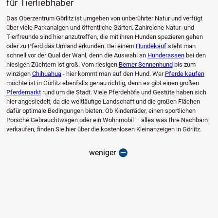
für Tierliebhaber
Das Oberzentrum Görlitz ist umgeben von unberührter Natur und verfügt
über viele Parkanalgen und öffentliche Gärten. Zahlreiche Natur- und
Tierfreunde sind hier anzutreffen, die mit ihren Hunden spazieren gehen
oder zu Pferd das Umland erkunden. Bei einem
Hundekauf
steht man
schnell vor der Qual der Wahl, denn die Auswahl an
Hunderassen
bei den
hiesigen Züchtern ist groß. Vom riesigen
Berner Sennenhund
bis zum
winzigen
Chihuahua
- hier kommt man auf den Hund. Wer
Pferde kaufen
möchte ist in Görlitz ebenfalls genau richtig, denn es gibt einen großen
Pferdemarkt
rund um die Stadt. Viele Pferdehöfe und Gestüte haben sich
hier angesiedelt, da die weitläufige Landschaft und die großen Flächen
dafür optimale Bedingungen bieten. Ob Kinderräder, einen sportlichen
Porsche Gebrauchtwagen oder ein Wohnmobil – alles was Ihre Nachbarn
verkaufen, finden Sie hier über die kostenlosen Kleinanzeigen in Görlitz.
weniger