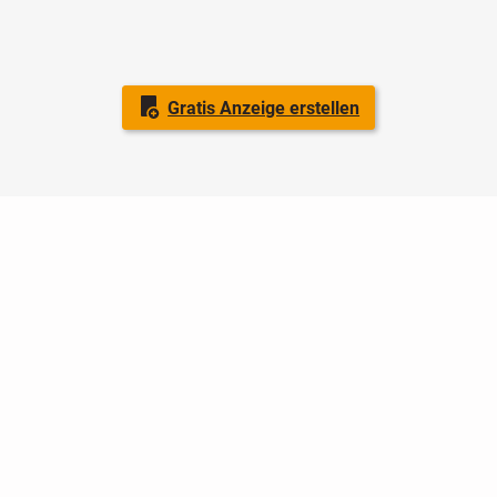
Gratis Anzeige erstellen
Nutzungsbedingungen
Datenschutz
Barrierefreiheit
Impressum
Kontakt
Hilfe
Sicherheit
Jugendschutz
Login
Konto löschen
Premium buchen
Abo kündigen
Ratgeber
Newsletter
Über uns
Jobs
Werbung
Facebook
Widget erstellen
markt.de
ist ein Angebot von © markt.de GmbH & Co. KG - Dein
Portal für kostenlose Kleinanzeigen aus Deutschland.