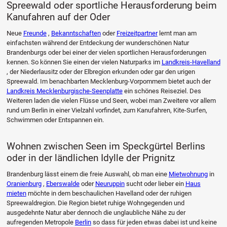
Spreewald oder sportliche Herausforderung beim
Kanufahren auf der Oder
Neue
Freunde
,
Bekanntschaften
oder
Freizeitpartner
lernt man am
einfachsten während der Entdeckung der wunderschönen Natur
Brandenburgs oder bei einer der vielen sportlichen Herausforderungen
kennen. So können Sie einen der vielen Naturparks im
Landkreis-Havelland
, der Niederlausitz oder der Elbregion erkunden oder gar den urigen
Spreewald. Im benachbarten Mecklenburg-Vorpommern bietet auch der
Landkreis Mecklenburgische-Seenplatte
ein schönes Reiseziel. Des
Weiteren laden die vielen Flüsse und Seen, wobei man Zweitere vor allem
rund um Berlin in einer Vielzahl vorfindet, zum Kanufahren, Kite-Surfen,
Schwimmen oder Entspannen ein.
Wohnen zwischen Seen im Speckgürtel Berlins
oder in der ländlichen Idylle der Prignitz
Brandenburg lässt einem die freie Auswahl, ob man eine
Mietwohnung
in
Oranienburg
,
Eberswalde
oder
Neuruppin
sucht oder lieber ein
Haus
mieten
möchte in dem beschaulichen Havelland oder der ruhigen
Spreewaldregion. Die Region bietet ruhige Wohngegenden und
ausgedehnte Natur aber dennoch die unglaubliche Nähe zu der
aufregenden Metropole
Berlin
so dass für jeden etwas dabei ist und keine