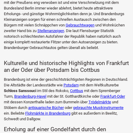
mit der Preußens eng verwoben ist und eine Verschmelzung mit dem
Bundesland Berlin immer wieder ablehnt, bietet heute attraktivere
Erholungs- und günstige Wohnmöglichkeiten denn je. Und Brandenburgs
Kleinanzeigen sorgen für einen schnellen Austausch zwischen den
Bürgern mit vielen Schnäppchen von
Gebrauchtwagen
und Wohnküchen
zweiter Hand bis zu
Stellenanzeigen
. Die laut Flensburger Statistik
notorisch schlechtesten Autofahrer der Republik haben natürlich auch
einige komplett restaurierte Flitzer unter den Autoanzeigen zu bieten.
Brandenburger Gebrauchtautos gelten überall als beliebt.
Kulturelle und historische Highlights von Frankfurt
an der Oder über Potsdam bis Cottbus
Brandenburg ist eine der geschichtsträchtigsten Regionen in Deutschland.
Die Altstädte der Landesstädte wie
Potsdam
mit dem Weltkulturerbe
Schloss Sanssouci
im Stil des Rokoko,
Cottbus
mit dem Spremberger
Turm,
Brandenburg-Havel
mit der St. Gotthardtkirche oder
Frankfurt-Oder
mit dessen Konzerthalle laden zum Bummeln über
Trödelmärkte
und
Stöbern durch
antiquarische Bücher
oder
gebrauchte Musikinstrumente
ein. Beliebte
Flohmärkte in Brandenburg
gibt es außerdem in Beelitz,
Schwedt und Dallgow.
Erholung auf einer Gondelfahrt durch den