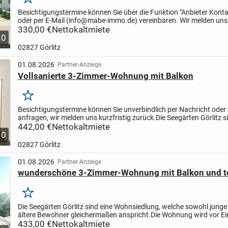
Merken
Besichtigungstermine können Sie über die Funktion "Anbieter Konta
oder per E-Mail (info@mabe-immo.de) vereinbaren. Wir melden uns 
zurück!
330,00 €
Die Wohnung wird neu saniert inklusive...
Nettokaltmiete
10
02827 Görlitz
01.08.2026
Partner-Anzeige
Vollsanierte 3-Zimmer-Wohnung mit Balkon
Merken
Besichtigungstermine können Sie unverbindlich per Nachricht oder 
anfragen, wir melden uns kurzfristig zurück.
Die Seegärten Görlitz s
Wohnsiedlung, welche sowohl junge als auch ältere...
442,00 €
Nettokaltmiete
10
02827 Görlitz
01.08.2026
Partner-Anzeige
wunderschöne 3-Zimmer-Wohnung mit Balkon und to
Merken
Die Seegärten Görlitz sind eine Wohnsiedlung, welche sowohl junge
ältere Bewohner gleichermaßen anspricht.
Die Wohnung wird vor E
vollständig saniert.
433,00 €
Nettokaltmiete
Die Wohnhäuser sind von grünen...