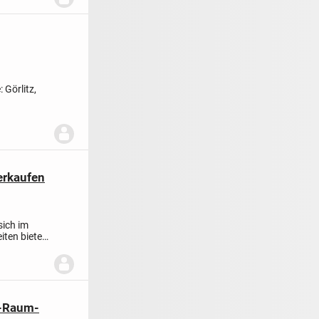
Görlitz,
erkaufen
sich im
iten bieten
2-Raum-