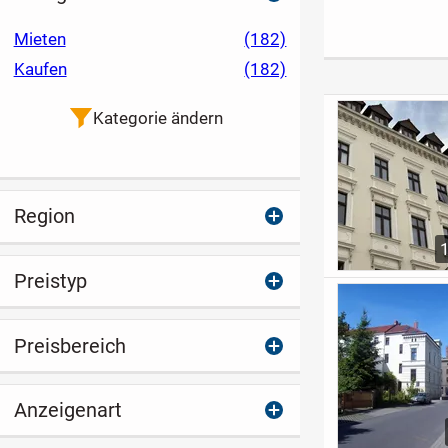
sonnigem
Grundstück am
Mieten
(182)
grünen Ortsrand
Kaufen
(182)
Kategorie ändern
Region
Preistyp
Preisbereich
Anzeigenart