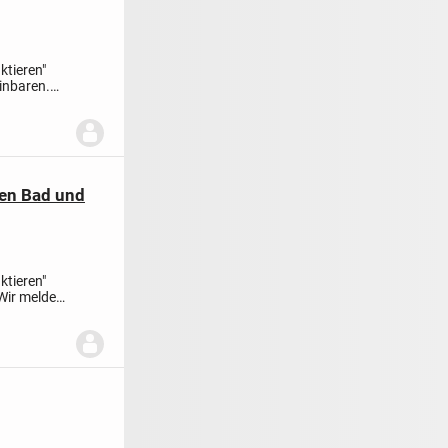
ktieren"
inbaren.
len Bad und
ktieren"
Wir melden