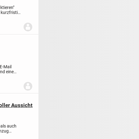
ktieren"
kurzfristig
E-Mail
ind eine
ller Aussicht
 als auch
inzug