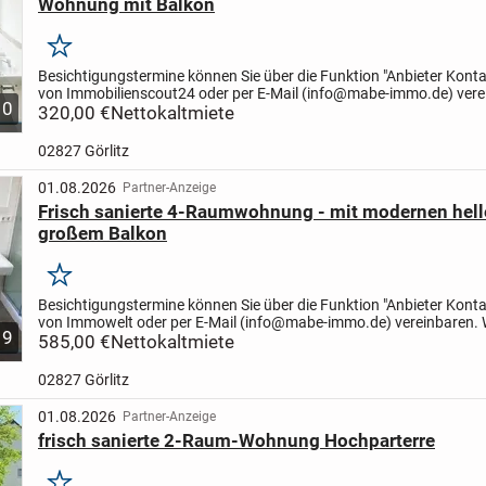
Wohnung mit Balkon
Merken
Besichtigungstermine können Sie über die Funktion "Anbieter Konta
von Immobilienscout24 oder per E-Mail (info@mabe-immo.de) vere
10
Wir melden uns kurzfristig zurück!
320,00 €
Nettokaltmiete
Die Wohnung wurde...
02827 Görlitz
01.08.2026
Partner-Anzeige
Frisch sanierte 4-Raumwohnung - mit modernen hel
großem Balkon
Merken
Besichtigungstermine können Sie über die Funktion "Anbieter Konta
von Immowelt oder per E-Mail (info@mabe-immo.de) vereinbaren. 
9
uns kurzfristig zurück!
585,00 €
Nettokaltmiete
Die "Seegärten Görlitz" sind...
02827 Görlitz
01.08.2026
Partner-Anzeige
frisch sanierte 2-Raum-Wohnung Hochparterre