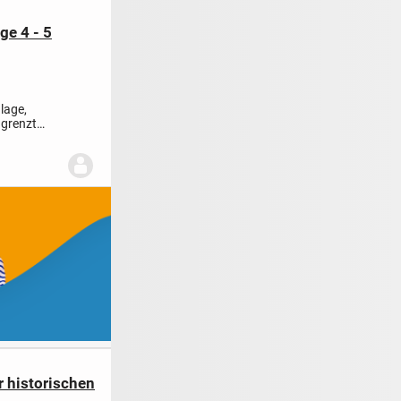
ge 4 - 5
nlage,
 grenzt
r historischen