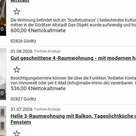
Merken
Die Wohnung befindet sich im "Scultetushaus" ( bedeutendes Kult
mitten in der Görlitzer Altstadt.
Das Objekt wurde aufwendig und h
10
Saniert.
600,00 €
Aufgearbeitet historische Innentüren und...
Nettokaltmiete
02826 Görlitz
01.08.2026
Partner-Anzeige
Gut geschnittene 4-Raumwohnung - mit modernen he
Merken
Besichtigungstermine können Sie über die Funktion "Anbieter Konta
von Immowelt oder per E-Mail (info@mabe-immo.de) vereinbaren. 
uns kurzfristig zurück!
536,00 €
Nettokaltmiete
Die "Seegärten Görlitz" sind...
10
02827 Görlitz
31.07.2026
Partner-Anzeige
Helle 3-Raumwohnung mit Balkon, Tageslichtküche 
Fenstern