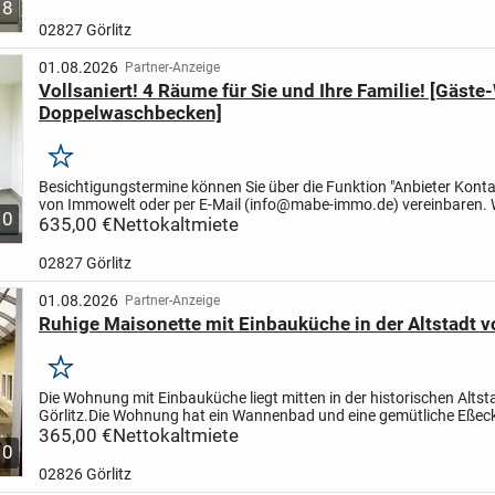
8
02827 Görlitz
01.08.2026
Partner-Anzeige
Vollsaniert! 4 Räume für Sie und Ihre Familie! [Gäste
Doppelwaschbecken]
Merken
Besichtigungstermine können Sie über die Funktion "Anbieter Konta
von Immowelt oder per E-Mail (info@mabe-immo.de) vereinbaren. 
10
uns kurzfristig zurück!
635,00 €
Nettokaltmiete
Die "Seegärten Görlitz" sind...
02827 Görlitz
01.08.2026
Partner-Anzeige
Ruhige Maisonette mit Einbauküche in der Altstadt v
Merken
Die Wohnung mit Einbauküche liegt mitten in der historischen Altst
Görlitz.
Die Wohnung hat ein Wannenbad und eine gemütliche Eßeck
Küche.
365,00 €
Im Sommer kann eine gemütliche Außenterrasse...
Nettokaltmiete
10
02826 Görlitz