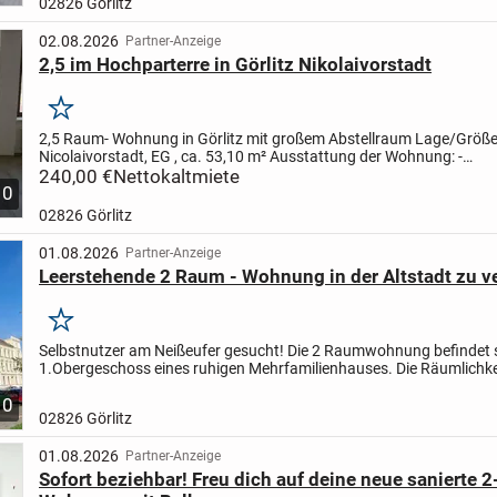
02826 Görlitz
02.08.2026
Partner-Anzeige
2,5 im Hochparterre in Görlitz Nikolaivorstadt
Merken
2,5 Raum- Wohnung in Görlitz mit großem Abstellraum Lage/Größe: 
Nicolaivorstadt, EG , ca. 53,10 m² Ausstattung der Wohnung: -
Gaszentralheizung mit Warmwasserbereitung - Bad gefliest mit...
240,00 €
Nettokaltmiete
10
02826 Görlitz
01.08.2026
Partner-Anzeige
Leerstehende 2 Raum - Wohnung in der Altstadt zu v
Merken
Selbstnutzer am Neißeufer gesucht! Die 2 Raumwohnung befindet 
1.Obergeschoss eines ruhigen Mehrfamilienhauses. Die Räumlichke
eine solide Grundlage und viel Potenzial für individuel...
10
02826 Görlitz
01.08.2026
Partner-Anzeige
Sofort beziehbar! Freu dich auf deine neue sanierte 