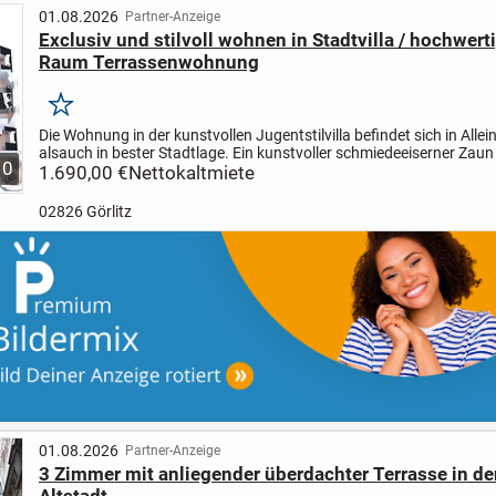
01.08.2026
Partner-Anzeige
Exclusiv und stilvoll wohnen in Stadtvilla / hochwerti
Raum Terrassenwohnung
Merken
Die Wohnung in der kunstvollen Jugentstilvilla befindet sich in Allei
als
auch in bester Stadtlage. Ein kunstvoller schmiedeeiserner Zaun
10
das
1.690,00 €
gepflegte Grundstück zur öffentlichen Straße...
Nettokaltmiete
02826 Görlitz
01.08.2026
Partner-Anzeige
3 Zimmer mit anliegender überdachter Terrasse in de
Altstadt