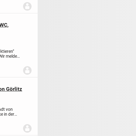
-WC,
ktieren"
Wir melden
on Görlitz
adt von
e in der