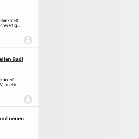
urdenkmal)
ochwertig
llen Bad!
ktieren"
Wir melden
und neuen