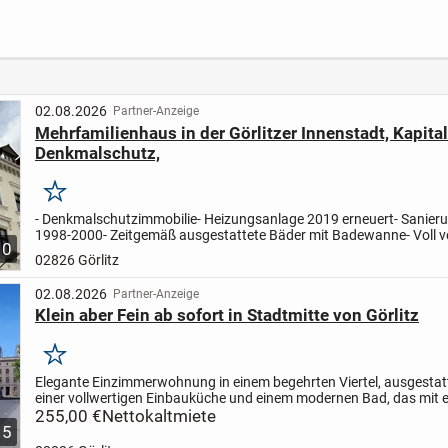
02.08.2026
Partner-Anzeige
Mehrfamilienhaus in der Görlitzer Innenstadt, Kapita
Denkmalschutz,
Merken
- Denkmalschutzimmobilie
- Heizungsanlage 2019 erneuert
- Sanier
1998-2000
- Zeitgemäß ausgestattete Bäder mit Badewanne
- Voll 
10
Top Lage, eine Minute fußläufig vom Citycenter...
02826 Görlitz
02.08.2026
Partner-Anzeige
Klein aber Fein ab sofort in Stadtmitte von Görlitz
Merken
Elegante Einzimmerwohnung in einem begehrten Viertel, ausgestat
einer vollwertigen Einbauküche und einem modernen Bad, das mit e
Dusche ausgestattet ist. Diese charmante Immobilie vereint...
255,00 €
Nettokaltmiete
5