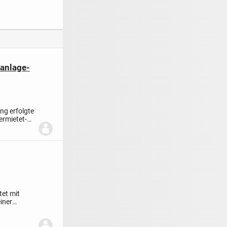
attraktiver Lage
Wurzen
gesucht
lanlage-
ung erfolgte
vermietet
-
tet mit
iner