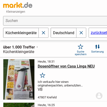
Kleinanzeigen
Suchen
zurückse
Küchenkleingeräte
Deutschland
schließen
schließen
über 1.000 Treffer
Küchenkleingeräte
Suche
Sortierung
speichern
Heute, 18:31
Dosenöffner von Casa Linga NEU
Merken
Ich verkaufe hier einen
originalverpackten, unbenutzten
Sicherheitsdosenöffner.
ABGABE
VB
GEGENGEBOT
Schauen Sie sich gerne
3
auch meine anderen Angebote an.
47807 Krefeld
Heute, 16:25