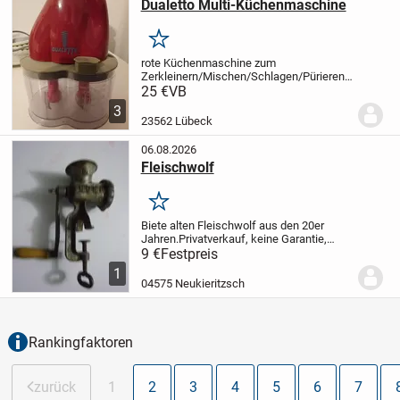
Dualetto Multi-Küchenmaschine
Merken
rote Küchenmaschine zum
Zerkleinern/Mischen/Schlagen/Pürieren;
mit Rezeptheft;
guter Zustand, kaum
25 €
VB
benutzt;
nur Abholung
3
23562 Lübeck
06.08.2026
Fleischwolf
Merken
Biete alten Fleischwolf aus den 20er
Jahren.Privatverkauf, keine Garantie,
keine Rücknahme Versandkosten
9 €
Festpreis
übernimmt Käufer
1
04575 Neukieritzsch
Rankingfaktoren
zurück
1
2
3
4
5
6
7