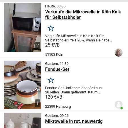
Heute, 08:05
Verkaufe die Mikrowelle in Köln Kalk
für Selbstabholer
Merken
Verkaufe Mikrowelle in Köln Kalk für
Selbstabholer Preis 20 €, wenn sie haben
möchte bitte bei mir melden
25 €
VB
2
51103 Köln
Gestern, 11:39
Fondue-Set
Merken
Fondue-Set
Umfangreicher Set aus
28Teilen.
Braun geflammt.
Kaum
gebraucht - wie neu.
Die Zeit für Fondue
120 €
VB
kommt mit Sicherheit wieder in der
1
kälteren Jahreszeit.
Der genannte Preis
22399 Hamburg
Benut
gilt als...
Gestern, 09:26
Mikrowelle in rot, neuwertig