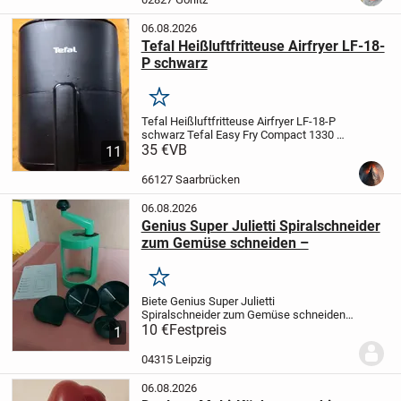
06.08.2026
Tefal Heißluftfritteuse Airfryer LF-18-
P schwarz
Merken
Tefal Heißluftfritteuse Airfryer LF-18-P
schwarz
Tefal Easy Fry Compact
1330 W
Korbvolumen 3 l
35 €
VB
Guter Zustand siehe
11
Bilder (es sind leider nicht mehr als 12
möglich)
technisch ohne Mängel
...
66127 Saarbrücken
06.08.2026
Genius Super Julietti Spiralschneider
zum Gemüse schneiden –
Merken
Biete Genius Super Julietti
Spiralschneider zum Gemüse schneiden
– Gemüsespaghetti, Spiralen und
10 €
Festpreis
1
Julienne in grün,
Artikelmaße: L x B x H 20
x 13 x 11 cm
Artikelgewicht: 1.4
04315 Leipzig
Kilogramm
Betriebsmodus...
06.08.2026