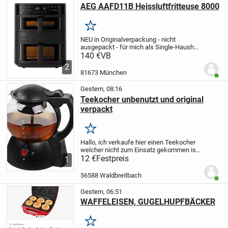
AEG AAFD11B Heissluftfritteuse 8000
Merken
NEU in Originalverpackung - nicht
ausgepackt - für mich als Single-Haushalt
zu groß! Versand (zzgl. 18,99 EUR) oder
140 €
VB
Abholung in 81673 München - Berg am
2
Laim!
AEG Doppelkorb‑Heißluftfritteuse
81673 München
Benut
11 L, 2...
Gestern, 08:16
Teekocher unbenutzt und original
verpackt
Merken
Hallo,
ich verkaufe hier einen Teekocher
welcher nicht zum Einsatz gekommen ist
und daher unbenutzt in seiner
12 €
Festpreis
1
ungeöffneten Originalverpackung steckt.
Ich kann zur Zahlung PayPal anbieten,
56588 Waldbreitbach
Benut
die...
Gestern, 06:51
WAFFELEISEN, GUGELHUPFBÄCKER
Merken