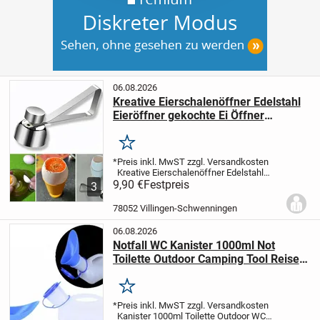
06.08.2026
Kreative Eierschalenöffner Edelstahl
Eieröffner gekochte Ei Öffner
Eierklopfer 9,90 €*
Merken
*Preis inkl. MwST zzgl. Versandkosten
Kreative Eierschalenöffner Edelstahl
Eieröffner gekochte Ei Öffner Eierklopfer.
9,90 €
Festpreis
3
Einfache Bedienung: Den Öffner auf das
Ei legen und mit der Oberseite...
78052 Villingen-Schwenningen
06.08.2026
Notfall WC Kanister 1000ml Not
Toilette Outdoor Camping Tool Reisen
Auto 16,90€*
Merken
*Preis inkl. MwST zzgl. Versandkosten
Kanister 1000ml Toilette Outdoor WC