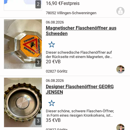
Tool bei Reisen,Camping, Auto und Zelten.
16,90 €
Festpreis
2
Klein und praktisch mit Verschlußkappe
und seperate blaue Trichter für...
78052 Villingen-Schwenningen
06.08.2026
Magnetischer Flaschenöffner aus
Schweden
Merken
Dieser schwedische Flaschenöffner auf
der Rückseite mit einem Magneten, die
auch auf dem Foto ersichtlich hält der
20 €
VB
3
Kronkorken ist ein Liebhaber, ein Stück
mehr in seiner Sammlung und für den Fan
02827 Görlitz
von...
06.08.2026
Designer Flaschenöffner GEORG
JENSEN
Merken
Dieser schöne, schwere Flaschen-Öffner,
in Form eines riesigen Kronkorkens, ist
von der dänischen Designer Firma Georg
35 €
VB
3
Jensen.
Der innere, mittlere Kreis, Wo das
Firmen Logo aufgedruckt ist, ist...
02827 Görlitz