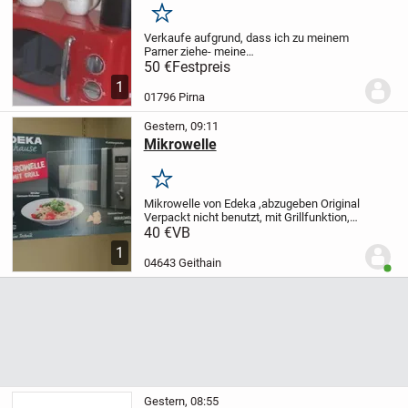
Merken
Verkaufe aufgrund, dass ich zu meinem
Parner ziehe- meine
Wohungseinrichtung.
Viele Gegenstände
50 €
Festpreis
wurden vom mir nie genutzt.
Diese
1
Mikrowelle ist neuwertig und war
01796 Pirna
höchstens 2 x in Betrieb.
- Bringe...
Gestern, 09:11
Mikrowelle
Merken
Mikrowelle von Edeka ,abzugeben Original
Verpackt nicht benutzt, mit Grillfunktion,
Grill 1000 Watt Mikrowelle 600 Watt
40 €
VB
1
04643 Geithain
Benut
Gestern, 08:55