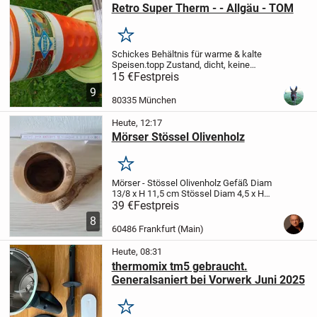
Retro Super Therm - - Allgäu - TOM
Merken
Schickes Behältnis für warme & kalte
Speisen.topp Zustand, dicht, keine
Beschädigungen.. funktioniert !
15 €
Festpreis
Besichtigung erwünscht.
Verkaufspreis
9
15 € - Versand 7 € - - Zahlung - PayPal, bar
80335 München
- Versand...
Heute, 12:17
Mörser Stössel Olivenholz
Merken
Mörser - Stössel Olivenholz
Gefäß Diam
13/8 x H 11,5 cm
Stössel Diam 4,5 x H
17,5 cm
Zzgl. Versand oder Abholung
39 €
Festpreis
8
60486 Frankfurt (Main)
Heute, 08:31
thermomix tm5 gebraucht.
Generalsaniert bei Vorwerk Juni 2025
Merken