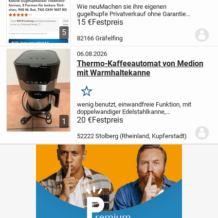
Wie neu
Machen sie ihre eigenen
gugelhupfe
Privatverkauf ohne Garantie
und Rücknahme Abholung in gräfelfing
15 €
Festpreis
nähe s-bahnhof
5
82166 Gräfelfing
06.08.2026
Thermo-Kaffeeautomat von Medion
mit Warmhaltekanne
Merken
wenig benutzt, einwandfreie Funktion, mit
doppelwandiger Edelstahlkanne,
ausführlicher Bedienungsanleitung und
20 €
Festpreis
1
Original-Karton. Privatverkauf ohne
Gewährleistung und Rücknahme.
52222 Stolberg (Rheinland, Kupferstadt)
Versicherter Versand...