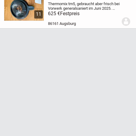
Thermomix tm5, gebraucht aber frisch bei
Vorwerk generalsaniert im Juni 2025.
Zubehör:
625 €
Festpreis
- 1 Mixtopf fast komplett ( ohne
11
Rühraufsatz und Varomat. Nur mit einem
Messbecher, anders als auf dem Bild...
86161 Augsburg