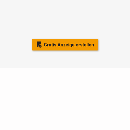
Gratis Anzeige erstellen
Nutzungsbedingungen
Datenschutz
Barrierefreiheit
Impressum
Kontakt
Hilfe
Sicherheit
Jugendschutz
Login
Konto löschen
Premium buchen
Abo kündigen
Ratgeber
Newsletter
Über uns
Jobs
Werbung
Facebook
Widget erstellen