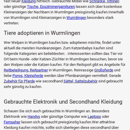
fast neuer
Kleidung
hilfreich. Gebrauchte Möbel wie
Schränke, Vitrinen
oder günstige
Tische, Esszimmergarnituren
lassen sich über kostenlose
Kleinanzeigen der Nachbarn in Wurmlingen preisgünstig kaufen.Innerhalb
von Wurmlingen sind Kleinanzeigen in
Wurmlingen
besonders stark
vertreten.
Tiere adoptieren in Wurmlingen
Wer Welpen in Wurmlingen kaufen bzw. adoptieren möchte, findet unter
aktuell die meisten Hundeanzeigen. Zum Katzenbabys kaufen sind
folgende Kategorien am beliebtesten: . Interessenten sollten das Tier vor
Ort beim Hunde- oder Katzen-Züchter in Wurmlingen besuchen, bevor sie
den Welpen oder die Katzen kaufen. Für den Reitsport gibt es Angebote für
Reitbeteiligung, Reitpartner
in Wurmlingen. Reinrassige
Großpferde
und
liebe
Ponys, Kleinpferde
werden über Pferdeanzeigen vermittelt. Gerade
Zubehör für Pferde
wie secondhand
Sättel, Sattelzubehör
sind gebraucht
sehr günstig zu kaufen.
Gebrauchte Elektronik und Secondhand Kleidung
Schauen Sie sich auch gebrauchte in Wurmlingen an. Besonders
Elektronik wie
Handys
oder günstige Computer wie
Laptops
oder
Fernseher
lassen sich gebraucht preisgünstig kaufen.Wer attraktive
Kleidung kaufen möchte, sollte sich überlegen diese secondhand über