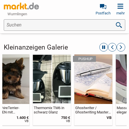
Postfach
mehr
Wurmlingen
Suchen
Kleinanzeigen Galerie
automatische R
zurückblät
weite
Thermomix TM6 in
Ghostwriter /
Massagesessel in
schwarz Glanz
Ghostwriting Master
eleganter, moderner
– Bachelor...
Form, neuwertig, da
750 €
VB
590 €
nach
VB
Festpreis
Serienrippenbruch für