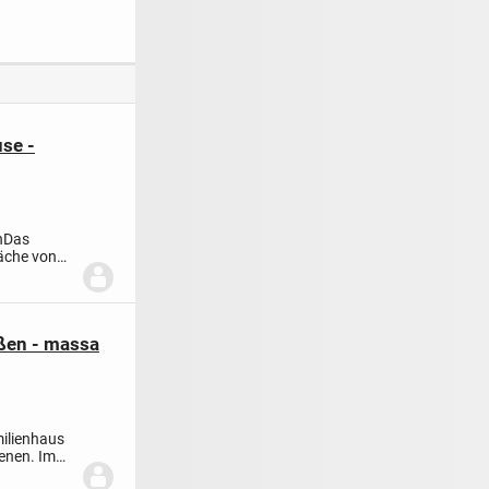
299.500 €
Einfamilienhaus mit
Aussicht!
smiete |
Garten in
EINFAMILIENHAUS
istiger
Waldbronn
MIT GARAGE UND
ertrag
GARTEN
use -
n
Das
läche von
ßen - massa
ilienhaus
benen. Im