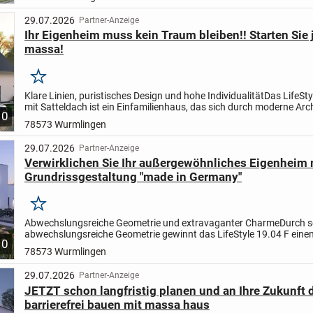
29.07.2026
Partner-Anzeige
Ihr Eigenheim muss kein Traum bleiben!! Starten Sie j
massa!
Merken
Klare Linien, puristisches Design und hohe Individualität
Das LifeSty
mit Satteldach ist ein Einfamilienhaus, das sich durch moderne Arc
10
und hohe Individualität auszeichnet. Mit...
78573 Wurmlingen
29.07.2026
Partner-Anzeige
Verwirklichen Sie Ihr außergewöhnliches Eigenheim m
Grundrissgestaltung "made in Germany"
Merken
Abwechslungsreiche Geometrie und extravaganter Charme
Durch s
abwechslungsreiche Geometrie gewinnt das LifeStyle 19.04 F eine
10
extravaganten Charme: Drei versetzt nebeneinander gestellte...
78573 Wurmlingen
29.07.2026
Partner-Anzeige
JETZT schon langfristig planen und an Ihre Zukunft 
barrierefrei bauen mit massa haus