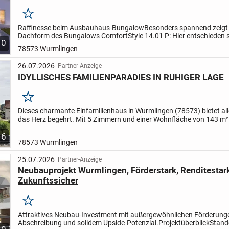
Merken
Raffinesse beim Ausbauhaus-Bungalow
Besonders spannend zeigt 
Dachform des Bungalows ComfortStyle 14.01 P: Hier entschieden s
10
Architekten für die so ungewöhnliche wie attraktive Lösung...
78573 Wurmlingen
26.07.2026
Partner-Anzeige
IDYLLISCHES FAMILIENPARADIES IN RUHIGER LAGE
Merken
Dieses charmante Einfamilienhaus in Wurmlingen (78573) bietet al
das Herz begehrt. Mit 5 Zimmern und einer Wohnfläche von 143 m² 
genügend Platz für die ganze Familie. Der Kamin sorgt für...
6
78573 Wurmlingen
25.07.2026
Partner-Anzeige
Neubauprojekt Wurmlingen, Förderstark, Renditestar
Zukunftssicher
Merken
Attraktives Neubau-Investment mit außergewöhnlichen Förderung
Abschreibung und solidem Upside-Potenzial.
Projektüberblick
Stand