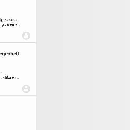
Erdgeschoss
ng zu einer
egenheit
r
ustikales