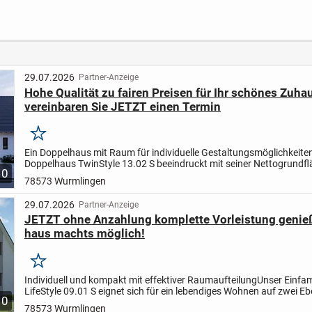
Heidelberg"
nd | 
Jahre
Langfr
Mietv
29.07.2026
Partner-Anzeige
Hohe Qualität zu fairen Preisen für Ihr schönes Zuha
vereinbaren Sie JETZT einen Termin
Merken
Ein Doppelhaus mit Raum für individuelle Gestaltungsmöglichkeite
Doppelhaus TwinStyle 13.02 S beeindruckt mit seiner Nettogrundf
10
ca. 139 m² und lässt eine geschickte Raumaufteilung für...
78573 Wurmlingen
29.07.2026
Partner-Anzeige
JETZT ohne Anzahlung komplette Vorleistung genie
haus machts möglich!
Merken
Individuell und kompakt mit effektiver Raumaufteilung
Unser Einfam
LifeStyle 09.01 S eignet sich für ein lebendiges Wohnen auf zwei E
10
Erdgeschoss befinden sich ein kombinierter...
78573 Wurmlingen