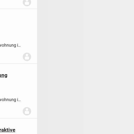
swohnung in
ung
swohnung in
raktive