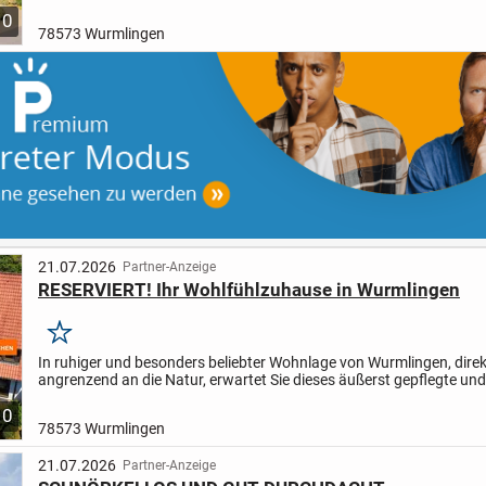
Doppelhaushälfte - ein Zuhause, das Geborgenheit, Ruhe...
10
78573 Wurmlingen
21.07.2026
Partner-Anzeige
RESERVIERT! Ihr Wohlfühlzuhause in Wurmlingen
Merken
In ruhiger und besonders beliebter Wohnlage von Wurmlingen, direk
angrenzend an die Natur, erwartet Sie dieses äußerst gepflegte und
charmante Wohnhaus - ein Zuhause, das Geborgenheit, Ruhe und..
10
78573 Wurmlingen
21.07.2026
Partner-Anzeige