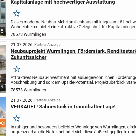
Kapitalanlage mit hochwertiger Ausstattung
Merken
Dieses moderne Neubau-Mehrfamilienhaus mit insgesamt 8 hochw
Wohneinheiten bietet eine attraktive Gelegenheit für Kapitalanlege
5
Investoren, die auf eine nachhaltige Vermögensanlage mit...
78573 Wurmlingen
21.07.2026
Partner-Anzeige
Neubauprojekt Wurmlingen, Förderstark, Renditestar
Zukunftssicher
Merken
Attraktives Neubau-Investment mit außergewöhnlichen Förderung
Abschreibung und solidem Upside-Potenzial. Projektüberblick Stan
9
Wurmlingen Gesamtfläche: ca. 981 m² Wohn-/Nutzfläche...
78573 Wurmlingen
21.07.2026
Partner-Anzeige
VERKAUFT! Sahnestück in traumhafter Lage!
Merken
In ruhiger und besonders beliebter Wohnlage von Wurmlingen, direk
angrenzend an die Natur, befindet sich diese äußerst gepflegte un