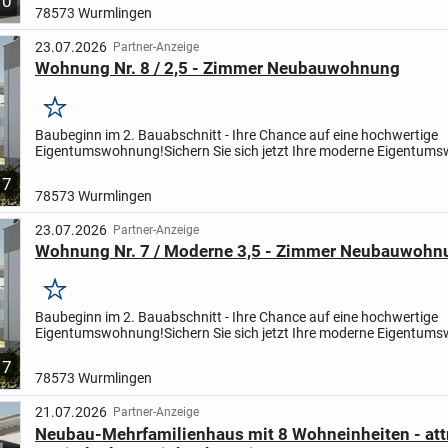
10
Wurmlingen
Gesamtfläche: ca. 981 m² Wohn-/Nutzfläche
Bauwe...
78573 Wurmlingen
23.07.2026
Partner-Anzeige
Wohnung Nr. 8 / 2,5 - Zimmer Neubauwohnung
Merken
Baubeginn im 2. Bauabschnitt - Ihre Chance auf eine hochwertige
Eigentumswohnung!
Sichern Sie sich jetzt Ihre moderne Eigentum
zentraler Lage - ideal sowohl zur Eigennutzung als auch als...
7
78573 Wurmlingen
23.07.2026
Partner-Anzeige
Wohnung Nr. 7 / Moderne 3,5 - Zimmer Neubauwohn
Merken
Baubeginn im 2. Bauabschnitt - Ihre Chance auf eine hochwertige
Eigentumswohnung!
Sichern Sie sich jetzt Ihre moderne Eigentum
zentraler Lage - ideal sowohl zur Eigennutzung als auch als...
7
78573 Wurmlingen
21.07.2026
Partner-Anzeige
Neubau-Mehrfamilienhaus mit 8 Wohneinheiten - att