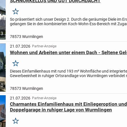
SCHNÖRKELLOS UND GUT DURCHDACHT
Merken
So präsentiert sich unser Design 2. Durch die geräumige Diele im 
gelangen Sie in den kombinierten Koch-Wohn-Ess-Bereich mit Zuga
überdachten Terrasse. Ein Gäste-WC sowie ein...
3
78573 Wurmlingen
21.07.2026
Partner-Anzeige
Wohnen und Arbeiten unter einem Dach - Seltene Gel
Merken
Dieses Einfamilienhaus mit rund 193 m² Wohnfläche und integrierte
Gewerbeeinheit in ruhiger Ortsrandlage von Wurmlingen verbindet r
Wohnen mit vielseitigen Nutzungsmöglichkeiten. Die seltene...
10
78573 Wurmlingen
21.07.2026
Partner-Anzeige
Charmantes Einfamilienhaus mit Einliegeroption und
Doppelgarage in ruhiger Lage von Wurmlingen
Merken