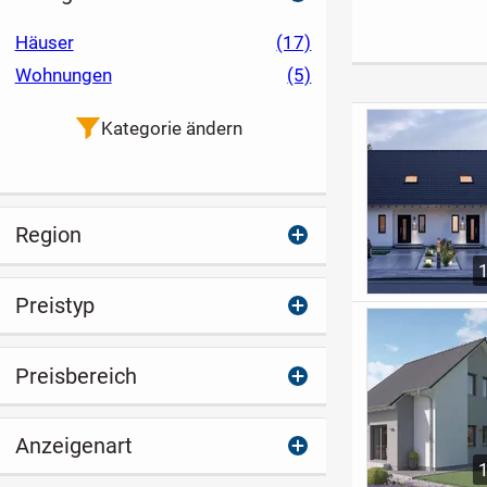
b mit Wohnhaus
303)
Hof
Häuser
(17)
Wohnungen
(5)
Kategorie ändern
Region
Preistyp
Preisbereich
Anzeigenart