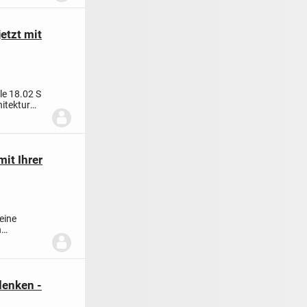
etzt mit
le 18.02 S
hitektur
it Ihrer
eine
n
denken -