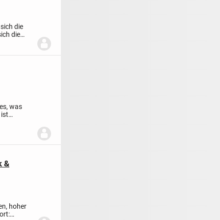
sich die
ich die
les, was
ist
k &
en, hoher
ort: