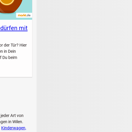
 dürfen mit
r der Tür? Hier
n in Dein
f Du beim
 jeder Art von
gen in Wilen.
n
Kinderwagen,