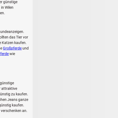
r günstige
 in Wilen
ten.
 Hundeanzeigen.
llten das Tier vor
e Katzen kaufen.
ge
Großpferde
und
Pferde
wie
günstige
 attraktive
ünstig zu kaufen.
schen Jeans ganze
günstig kaufen.
u verschenken an.