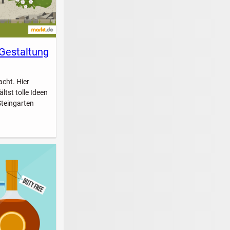
 Gestaltung
acht. Hier
ltst tolle Ideen
Steingarten