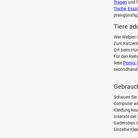
Tragen
und f
Tische, Ess
preisgünstig
Tiere ad
Wer Welpen i
Zum Katzenba
Ort beim Hun
Für den Reit
liebe
Ponys, 
secondhan
Gebrauch
Schauen Sie 
Computer w
Kleidung kau
Inserate der
Gaderoben.Au
Einzelne Kle