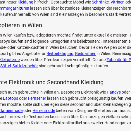
ast neuer
Kleidung
hilfreich. Gebrauchte Möbel wie
Schränke, Vitrinen
ode
zimmergarnituren
lassen sich über kostenlose Kleinanzeigen der Nachbarn
 kaufen.Innerhalb von Wilen sind Kleinanzeigen in besonders stark vertre
optieren in Wilen
n Wilen kaufen bzw. adoptieren möchte, findet unter aktuell die meisten
bys kaufen sind folgende Kategorien am beliebtesten: . Interessenten so
de- oder Katzen-Züchter in Wilen besuchen, bevor sie den Welpen oder di
sport gibt es Angebote für
Reitbeteiligung, Reitpartner
in Wilen. Reinrassi
Kleinpferde
werden über Pferdeanzeigen vermittelt. Gerade
Zubehör für 
d
Sättel, Sattelzubehör
sind gebraucht sehr günstig zu kaufen.
te Elektronik und Secondhand Kleidung
sich auch gebrauchte in Wilen an. Besonders Elektronik wie
Handys
oder 
ie
Laptops
oder
Fernseher
lassen sich gebraucht preisgünstig kaufen.Wer
fen möchte, sollte sich überlegen diese secondhand über Kleinanzeigen g
Damenmode
oder
Herrenmode
bieten vom Designer-Stiefel bis zur modi
ch preiswerte Restposten lassen sich über Kleinanzeigen vielfach sehr 
inanzeigen bieten Kleider oder Elektronikartikel aus zweiter Hand sogar z