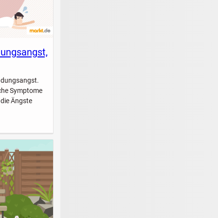
dungsangst,
indungsangst.
elche Symptome
 die Ängste