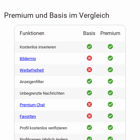
Premium und Basis im Vergleich
Funktionen
Basis
Premium
ja
ja
Kostenlos inserieren
nein
ja
Bildermix
nein
ja
Werbefreiheit
ja
ja
Anzeigenfilter
ja
ja
Unbegrenzte Nachrichten
nein
ja
Premium Chat
nein
ja
Favoriten
ja
ja
Profil kostenlos verifizieren
ja
ja
Profilnamen jährlich ändern