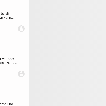
bei dir
en kann.
privat oder
seren Hunde
Stroh und