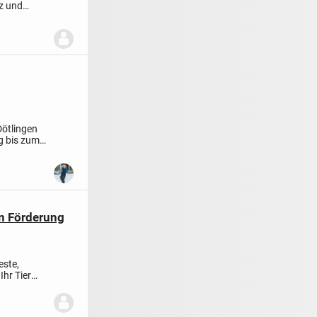
tz und
Dötlingen
g bis zum
n Förderung
este,
hr Tier