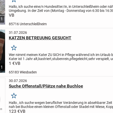
Merken
Hallo, ich suche eine/n Hundesitter/in, in Unterschleißheim oder nä
Umgebung. In der Zeit von (Montag - Donnerstag von 6:30 bis 16:3
Freitag bis 13:30) um auf meine kleine Hündin aufzupassen...
VB
1
85716 Unterschleißheim
31.07.2026
KATZEN BETREUUNG GESUCHT
Merken
Wer nimmt meinen Kater ZU SICH in Pflege während ich im Urlaub 
Kater ist 1 Jahr alt,kastriert,stubenrein,pflegeleicht,sehr verspielt, 
Menschenbezogen (KEIN Freigänger)
1 €
VB
Bitte keine...
1
65183 Wiesbaden
30.07.2026
Suche Offenstall/Plätze nahe Buchloe
Merken
Hallo , ich suche wegen beruflicher Veränderung in absehbarer Zeit
nah bei Buchloe einen kleinen Offenstall oder Stadel mit Wiese, Kopp
4 Pferde als Selbstversorger zu pachten....
123 €
VB