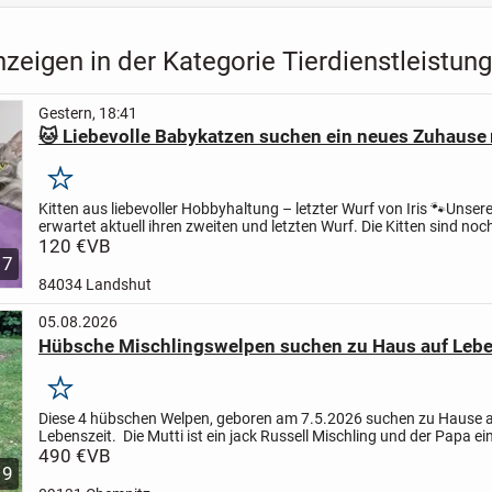
zeigen in der Kategorie Tierdienstleistun
Gestern, 18:41
🐱 Liebevolle Babykatzen suchen ein neues Zuhause 
Merken
Kitten aus liebevoller Hobbyhaltung – letzter Wurf von Iris 🐾
Unsere
erwartet aktuell ihren zweiten und letzten Wurf. Die Kitten sind noc
geboren, eine Reservierung ist aber bereits...
120 €
VB
7
84034 Landshut
05.08.2026
Hübsche Mischlingswelpen suchen zu Haus auf Lebe
Merken
Diese 4 hübschen Welpen, geboren am 7.5.2026 suchen zu Hause 
Lebenszeit. Die Mutti ist ein jack Russell Mischling und der Papa ei
Es sind 3 Jungs und 1 Mädel (die weiße auf den...
490 €
VB
9