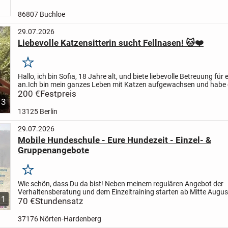
86807 Buchloe
29.07.2026
Liebevolle Katzensitterin sucht Fellnasen! 🐱❤️
Merken
Hallo, ich bin Sofia, 18 Jahre alt, und biete liebevolle Betreuung für
an.
Ich bin mein ganzes Leben mit Katzen aufgewachsen und habe d
Erfahrung im Umgang mit ihnen. Mir ist...
200 €
Festpreis
3
13125 Berlin
29.07.2026
Mobile Hundeschule - Eure Hundezeit - Einzel- &
Gruppenangebote
Merken
Wie schön, dass Du da bist!
Neben meinem regulären Angebot der
Verhaltensberatung und dem Einzeltraining starten ab Mitte Augus
1
verschiedene Gruppenangebote
70 €
Stundensatz
(K3DogParkour®, Bunte...
37176 Nörten-Hardenberg