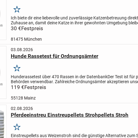
Merken
Ich biete dir eine liebevolle und zuverlässige Katzenbetreuung direkt 
Zuhause an, damit deine Katze in ihrer gewohnten Umgebung bleib
Ich habe über 15 Jahre Erfahrung als Katzenbesitze...
30 €
Festpreis
81475 München
03.08.2026
Hunde Rassetest für Ordnungsämter
Merken
Hunderassetest über 470 Rassen in der Datenbank
Der Test ist für 
Behörden verwendbar. Zahlreiche Ordnungsämter akzeptieren un
Rassetest bei möglichen Listenhunden.
119 €
Festpreis
Wenn Sie...
55128 Mainz
02.08.2026
Pferdeeinstreu Einstreupellets Strohpellets Stroh
Merken
Einstreupellets aus Weizenstroh sind die günstige Alternative zum 