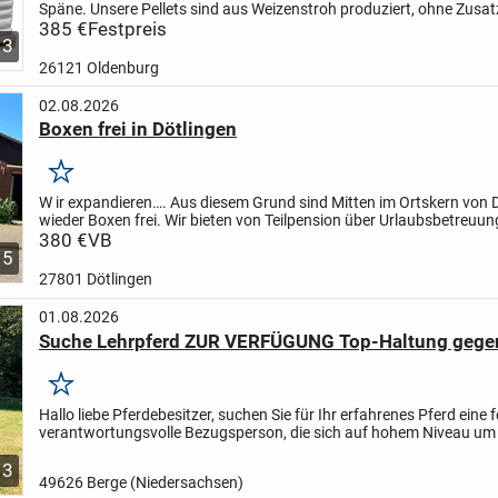
Späne.
Unsere Pellets sind aus Weizenstroh produziert, ohne Zusa
Bindemitteln.
385 €
Festpreis
Die Einstreupellets haben einen...
3
26121 Oldenburg
02.08.2026
Boxen frei in Dötlingen
Merken
W
ir expandieren….
Aus diesem Grund sind Mitten im Ortskern von 
wieder Boxen frei.
Wir bieten von Teilpension über Urlaubsbetreuun
Vollberitt alles, was das Reiterherz begehrt....
380 €
VB
5
27801 Dötlingen
01.08.2026
Suche Lehrpferd ZUR VERFÜGUNG Top-Haltung gege
Merken
Hallo liebe Pferdebesitzer,
suchen Sie für Ihr erfahrenes Pferd eine f
verantwortungsvolle Bezugsperson, die sich auf hohem Niveau um I
kümmert, es sportlich fit hält und wie das eigene...
3
49626 Berge (Niedersachsen)