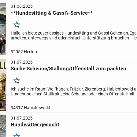
01.08.2026
**Hundesitting & Gassi\-Service**
Merken
Hallo,
ich biete zuverlässiges Hundesitting und Gassi-Gehen an.
Egal
arbeiten, unterwegs sind oder einfach Unterstützung brauchen – 
mich gerne um Ihren Hund und sorge dafür, dass er...
1
32052 Herford
31.07.2026
Suche Scheune/Stallung/Offenstall zum pachten
Merken
Ich suche im Raum Wolfhagen, Fritzlar, Zierenberg, Habichtswald 
Umgebung einen Stalltrakt, eine Scheune oder einen Offenstall mit
Weideflächen, an dem eine ruhige, artgerechte und langfristige...
1
34317 Habichtswald
31.07.2026
Hundesitter gesucht