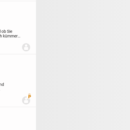
 ob Sie
ich kümmere
und
Premium Benutzer