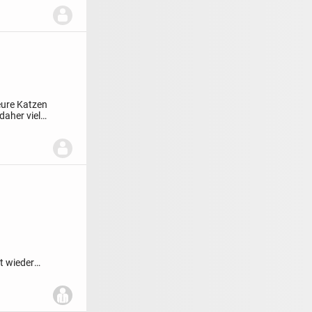
 eure Katzen
aher viel
t wieder