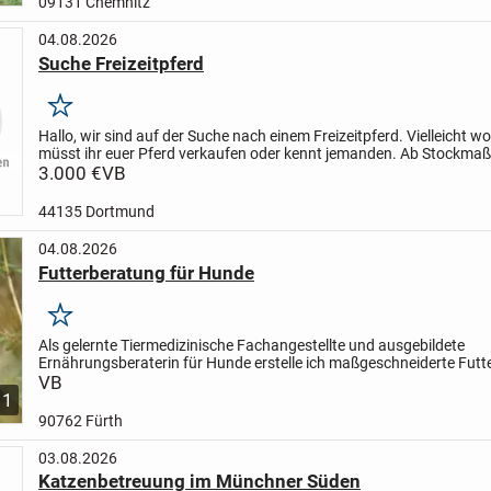
09131 Chemnitz
04.08.2026
Suche Freizeitpferd
Merken
Hallo,
wir sind auf der Suche nach einem Freizeitpferd.
Vielleicht wo
müsst ihr euer Pferd verkaufen oder kennt jemanden.
Ab Stockmaß 
Es sollte um die 9/ 10 jahre sein, + - .
3.000 €
VB
Am...
44135 Dortmund
04.08.2026
Futterberatung für Hunde
Merken
Als gelernte Tiermedizinische Fachangestellte und ausgebildete
Ernährungsberaterin für Hunde erstelle ich maßgeschneiderte Futte
deinen Hund. Ohne Futter-Dogmen oder Vorurteile, fundiert...
VB
1
90762 Fürth
03.08.2026
Katzenbetreuung im Münchner Süden