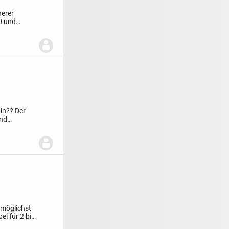
herer
0 und
bin??
Der
und
 möglichst
el für 2 bis