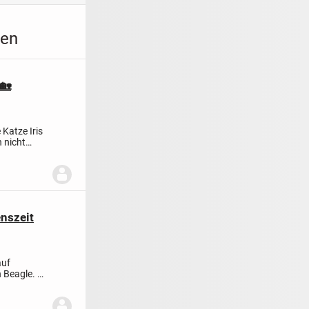
gen
🏡
 Katze Iris
h nicht
nszeit
auf
n Beagle.