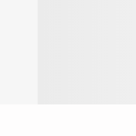
ogin
g