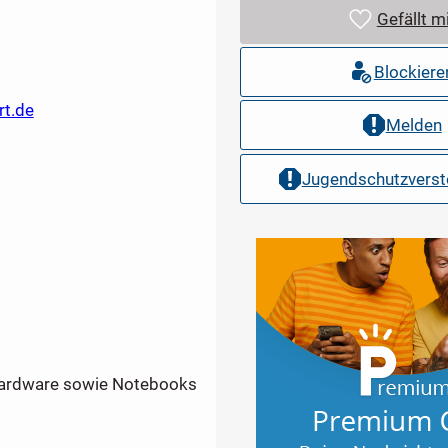
Gefällt m
Blockiere
rt.de
Melden
Jugendschutzvers
 Hardware sowie Notebooks