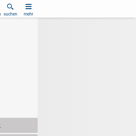
h
suchen
mehr
t