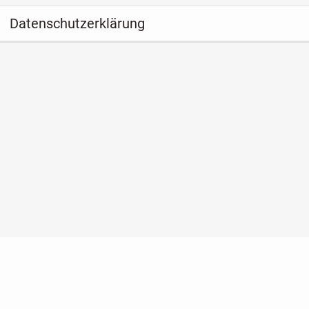
Datenschutzerklärung
Nutzungsbedingungen
Datenschutz
Barrierefreihe
Konto löschen
Premium buchen
Abo kündigen
Fac