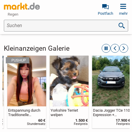
Postfach
mehr
Regen
Suchen
Kleinanzeigen Galerie
automatische R
zurückblät
weite
Entspannung durch
Yorkshire Terriet
Dacia Jogger TCe 110
Traditionelle
welpen
Expression +
Chinesische
Anhängerkupplung+W
60 €
1.500 €
17.900 €
Massage
interreifen u.
Stundensatz
Festpreis
Festpreis
Alufelgen