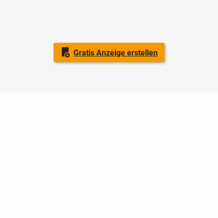
Gratis Anzeige erstellen
Nutzungsbedingungen
Datenschutz
Barrierefreiheit
Impressum
Kontakt
Hilfe
Sicherheit
Jugendschutz
Login
Konto löschen
Premium buchen
Abo kündigen
Ratgeber
Newsletter
Über uns
Jobs
Werbung
Facebook
Widget erstellen
markt.de
ist ein Angebot von © markt.de GmbH & Co. KG - Dein
Portal für kostenlose Kleinanzeigen aus Deutschland.