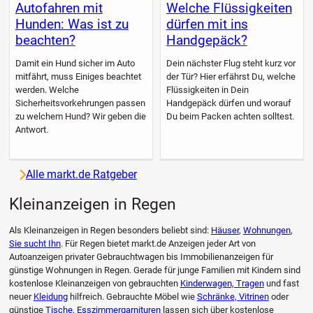
Autofahren mit
Welche Flüssigkeiten
Hunden: Was ist zu
dürfen mit ins
beachten?
Handgepäck?
Damit ein Hund sicher im Auto
Dein nächster Flug steht kurz vor
mitfährt, muss Einiges beachtet
der Tür? Hier erfährst Du, welche
werden. Welche
Flüssigkeiten in Dein
Sicherheitsvorkehrungen passen
Handgepäck dürfen und worauf
zu welchem Hund? Wir geben die
Du beim Packen achten solltest.
Antwort.
Alle markt.de Ratgeber
Kleinanzeigen in Regen
Als Kleinanzeigen in Regen besonders beliebt sind:
Häuser
,
Wohnungen
,
Sie sucht Ihn
. Für Regen bietet markt.de Anzeigen jeder Art von
Autoanzeigen privater Gebrauchtwagen bis Immobilienanzeigen für
günstige Wohnungen in Regen. Gerade für junge Familien mit Kindern sind
kostenlose Kleinanzeigen von gebrauchten
Kinderwagen, Tragen
und fast
neuer
Kleidung
hilfreich. Gebrauchte Möbel wie
Schränke, Vitrinen
oder
günstige
Tische, Esszimmergarnituren
lassen sich über kostenlose