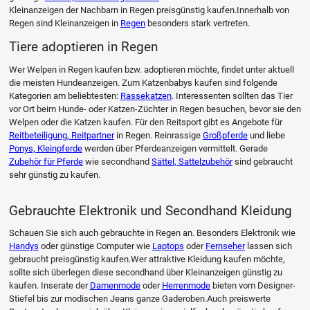
Kleinanzeigen der Nachbarn in Regen preisgünstig kaufen.Innerhalb von
Regen sind Kleinanzeigen in
Regen
besonders stark vertreten.
Tiere adoptieren in Regen
Wer Welpen in Regen kaufen bzw. adoptieren möchte, findet unter aktuell
die meisten Hundeanzeigen. Zum Katzenbabys kaufen sind folgende
Kategorien am beliebtesten:
Rassekatzen
. Interessenten sollten das Tier
vor Ort beim Hunde- oder Katzen-Züchter in Regen besuchen, bevor sie den
Welpen oder die Katzen kaufen. Für den Reitsport gibt es Angebote für
Reitbeteiligung, Reitpartner
in Regen. Reinrassige
Großpferde
und liebe
Ponys, Kleinpferde
werden über Pferdeanzeigen vermittelt. Gerade
Zubehör für Pferde
wie secondhand
Sättel, Sattelzubehör
sind gebraucht
sehr günstig zu kaufen.
Gebrauchte Elektronik und Secondhand Kleidung
Schauen Sie sich auch gebrauchte in Regen an. Besonders Elektronik wie
Handys
oder günstige Computer wie
Laptops
oder
Fernseher
lassen sich
gebraucht preisgünstig kaufen.Wer attraktive Kleidung kaufen möchte,
sollte sich überlegen diese secondhand über Kleinanzeigen günstig zu
kaufen. Inserate der
Damenmode
oder
Herrenmode
bieten vom Designer-
Stiefel bis zur modischen Jeans ganze Gaderoben.Auch preiswerte