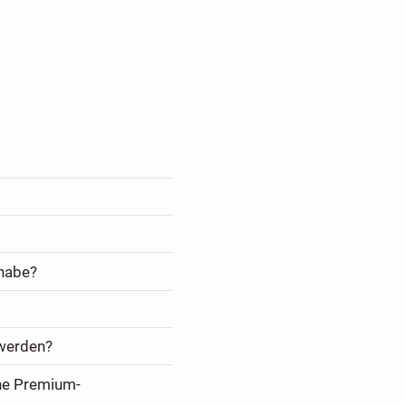
 habe?
 werden?
ine Premium-