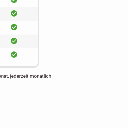
ja
ja
ja
ja
onat, jederzeit monatlich