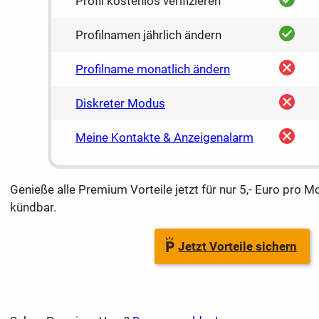
Profil kostenlos verifizieren
ja
Profilnamen jährlich ändern
nein
Profilname monatlich ändern
nein
Diskreter Modus
nein
Meine Kontakte & Anzeigenalarm
Genieße alle Premium Vorteile jetzt für nur 5,- Euro pro M
kündbar.
Jetzt Vorteile sichern