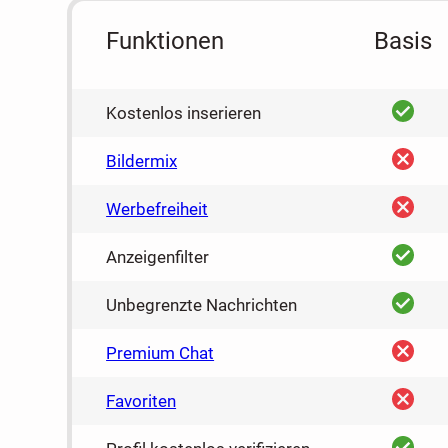
Funktionen
Basis
ja
Kostenlos inserieren
nein
Bildermix
nein
Werbefreiheit
ja
Anzeigenfilter
ja
Unbegrenzte Nachrichten
nein
Premium Chat
nein
Favoriten
ja