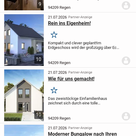
eines charmanten Mehrparteienhauses
9
im traditionellen bayerischen Stil bietet
94209 Regen
eine hervorragende Gelegenheit für
Kapitalanlege...
21.07.2026
Partner-Anzeige
Rein ins Eigenheim!
Merken
Kompakt und clever geplant!
Im
Erdgeschoss wird der großzügig über Eck
arrangierte, offene Küchen-, Ess- und
Wohnbereich des Einfamilienhauses Life
10
Style 13.02 S zum Lebensmittelpunkt der
94209 Regen
Bewohner....
21.07.2026
Partner-Anzeige
Wie für uns gemacht!
Merken
Das zweistöckige Einfamilienhaus
zeichnet sich durch eine tolle
Raumaufteilung aus. Der offen gestaltete
Wohn - Essbereich schließt sich direkt an
10
die Küche an. Viel Licht bringen die
94209 Regen
bodentiefen...
21.07.2026
Partner-Anzeige
Moderner Bungalow nach Ihren