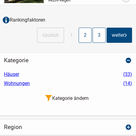
94209 Regen
Architektur...
Rankingfaktoren
zurück
1
2
3
weiter
Kategorie
Häuser
(33)
Wohnungen
(14)
Kategorie ändern
Region