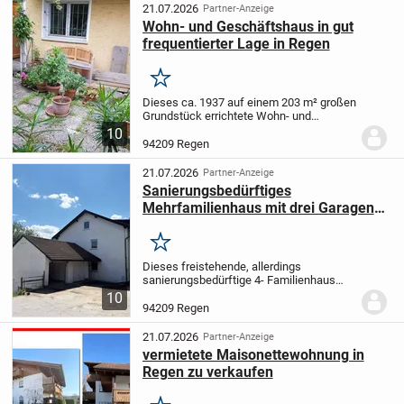
21.07.2026
Partner-Anzeige
Wohn- und Geschäftshaus in gut
frequentierter Lage in Regen
Merken
Dieses ca. 1937 auf einem 203 m² großen
Grundstück errichtete Wohn- und
Geschäftshaus vereint Charme mit
10
flexiblen Nutzungsmöglichkeiten. Mit
94209 Regen
einer Gesamtwohnfläche von ca. 212 m²
und einer Gewerbeflä...
21.07.2026
Partner-Anzeige
Sanierungsbedürftiges
Mehrfamilienhaus mit drei Garagen
und zwei Stellplätzen in Regen
Merken
Dieses freistehende, allerdings
sanierungsbedürftige 4- Familienhaus
aus dem Baujahr 1972 sucht einen Käufer
10
mit handwerklichem Geschick. Die 2 - 4
94209 Regen
Zimmer Wohnungen sind jeweils durch
das saubere...
21.07.2026
Partner-Anzeige
vermietete Maisonettewohnung in
Regen zu verkaufen