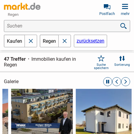
Postfach
mehr
Regen
Suchen
zurücksetzen
Kaufen
Regen
schließen
schließen
47 Treffer
Immobilien kaufen in
Regen
Suche
Sortierung
speichern
Galerie
automatische R
zurückblät
weite