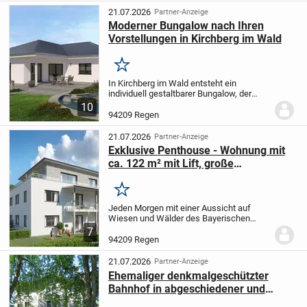
21.07.2026
Partner-Anzeige
Moderner Bungalow nach Ihren
Vorstellungen in Kirchberg im Wald
Merken
In Kirchberg im Wald entsteht ein
individuell gestaltbarer Bungalow, der
Komfort und hochwertige Bauweise auf
10
einer großzügigen Wohnfläche von 142,02
94209 Regen
m² vereint. Mit vier Zimmern, darunter
drei...
21.07.2026
Partner-Anzeige
Exklusive Penthouse - Wohnung mit
ca. 122 m² mit Lift, große
Dachterrasse (ca. 40 m²) in Regen -
ein Traum *****
Merken
Jeden Morgen mit einer Aussicht auf
Wiesen und Wälder des Bayerischen
Waldes aufzuwachen ist ein Privileg.
Mit
7
diesen besonderen Wohnungen kann
94209 Regen
dieser Wunsch für Sie zur Wirklichkeit
werden!
Das...
21.07.2026
Partner-Anzeige
Ehemaliger denkmalgeschützter
Bahnhof in abgeschiedener und
ruhiger Weilerlage Nähe Regen