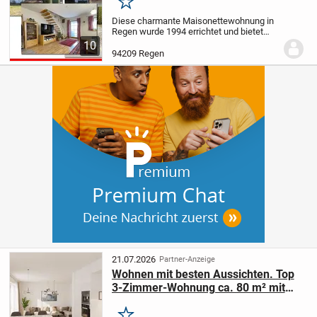
Merken
Diese charmante Maisonettewohnung in
Regen wurde 1994 errichtet und bietet
eine Wohnfläche von ca. 66 m². Die
10
Wohnung erstreckt sich über zwei
94209 Regen
Geschosse und verfügt über zwei
Zimmer, darunter ein...
21.07.2026
Partner-Anzeige
Wohnen mit besten Aussichten. Top
3-Zimmer-Wohnung ca. 80 m² mit
Sonnenbalkon in Regen *****