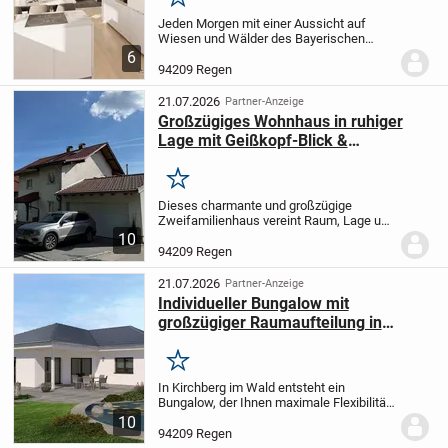
Merken
Jeden Morgen mit einer Aussicht auf
Wiesen und Wälder des Bayerischen
Waldes aufzuwachen ist ein Privileg.
Mit
6
diesen besonderen Wohnungen kann
94209 Regen
dieser Wunsch für Sie zur Wirklichkeit
werden!
Das...
21.07.2026
Partner-Anzeige
Großzügiges Wohnhaus in ruhiger
Lage mit Geißkopf-Blick &
modernster Heizung
Merken
Dieses charmante und großzügige
Zweifamilienhaus vereint Raum, Lage und
Substanz zu einer seltenen Gelegenheit
10
für anspruchsvolle Käufer. Auf ca. 160 m²
94209 Regen
Wohnfläche eröffnet sich ein Zuhause
mit...
21.07.2026
Partner-Anzeige
Individueller Bungalow mit
großzügiger Raumaufteilung in
Kirchberg im Wald
Merken
In Kirchberg im Wald entsteht ein
Bungalow, der Ihnen maximale Flexibilität
bei der Gestaltung bietet und modernen
10
Wohnkomfort auf einer Fläche von 142,02
94209 Regen
m² garantiert. Das Haus umfasst vier...