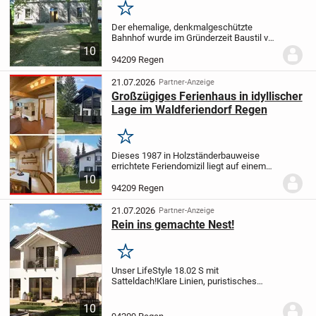
Merken
Der ehemalige, denkmalgeschützte
Bahnhof wurde im Gründerzeit Baustil von
1875 bis 1878 in Ziegelmassivbauweise,
10
2-schalig mit Luftschicht gemauert,
94209 Regen
erstellt und von außen mit Granitsteinen
verkleidet...
21.07.2026
Partner-Anzeige
Großzügiges Ferienhaus in idyllischer
Lage im Waldferiendorf Regen
Merken
Dieses 1987 in Holzständerbauweise
errichtete Feriendomizil liegt auf einem
ca. 638 m² großen Grundstück im
10
Waldferiendorf Regen. Nach einer
94209 Regen
umfassenden Renovierung im Jahr 2025
präsentiert sich das...
21.07.2026
Partner-Anzeige
Rein ins gemachte Nest!
Merken
Unser LifeStyle 18.02 S mit
Satteldach!
Klare Linien, puristisches
Design und hohe Individualität!
Das
LifeStyle 18.02 S mit Satteldach ist ein
10
Einfamilienhaus, das sich durch moderne