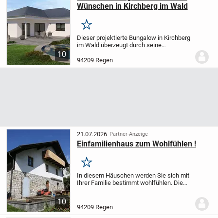
Wünschen in Kirchberg im Wald
Merken
Dieser projektierte Bungalow in Kirchberg
im Wald überzeugt durch seine
Kombination aus Komfort,
10
Individualisierung und erstklassiger
94209 Regen
Ausstattung auf einer Wohnfläche von
142,02 m². Mit insgesamt vier...
21.07.2026
Partner-Anzeige
Einfamilienhaus zum Wohlfühlen !
Merken
In diesem Häuschen werden Sie sich mit
Ihrer Familie bestimmt wohlfühlen. Die
ca. 112 m² Wfl. sind überwiegend mit
Parkettböden ausgestattet.
10
Isolierverglaste Holzsprossenfenster und
94209 Regen
eine Pelletsheizu...