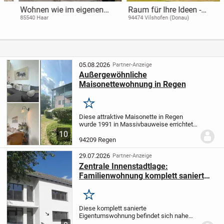
Wohnen wie im eigenen
Raum für Ihre Ideen -
Reihenhaus - das seltene
Stilvolles Einfamilienhaus
85540 Haar
94474 Vilshofen (Donau)
"Haus-im-Haus" - Konzept !
mit großem Grundstück
05.08.2026
Partner-Anzeige
Außergewöhnliche
Maisonettewohnung in Regen
Merken
Diese attraktive Maisonette in Regen
wurde 1991 in Massivbauweise errichtet
und zuletzt 2020 modernisiert, sodass sie
10
sich in einem sehr gepflegten Zustand
94209 Regen
präsentiert. Sie bietet eine Wohnfläche
von...
29.07.2026
Partner-Anzeige
Zentrale Innenstadtlage:
Familienwohnung komplett saniert
mit ca. 135 m² Wohnfläche
Merken
Diese komplett sanierte
Eigentumswohnung befindet sich nahe
am Zentrum der Kreisstadt Regen im