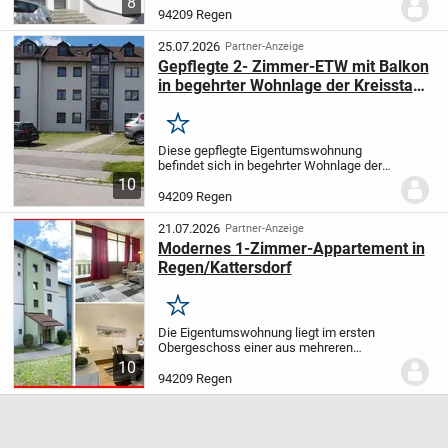
8
Bayerischen Wald. Die Wohnfläche
94209 Regen
beträgt ca. 135 m². Aufteilung:
Wohnzimmer, Schlafzimmer, 3
25.07.2026
Partner-Anzeige
Kinder-/Gäst...
Gepflegte 2- Zimmer-ETW mit Balkon
in begehrter Wohnlage der Kreisstadt
Regen, Stadtteil Bürgerholz!
Merken
Diese gepflegte Eigentumswohnung
befindet sich in begehrter Wohnlage der
Stadt Regen im Bay. Wald, im 1.
10
Obergeschoss einer gepflegten
94209 Regen
Wohnanlage mit nur acht Wohneinheiten.
Sie überzeugt durch...
21.07.2026
Partner-Anzeige
Modernes 1-Zimmer-Appartement in
Regen/Kattersdorf
Merken
Die Eigentumswohnung liegt im ersten
Obergeschoss einer aus mehreren
Häusern bestehenden Wohnanlage, die
10
ca. 1983 in Massivbauweise errichtet
94209 Regen
wurde. Wohnraum mit abgetrennten
Koch-/Essbereich, Bad mit...