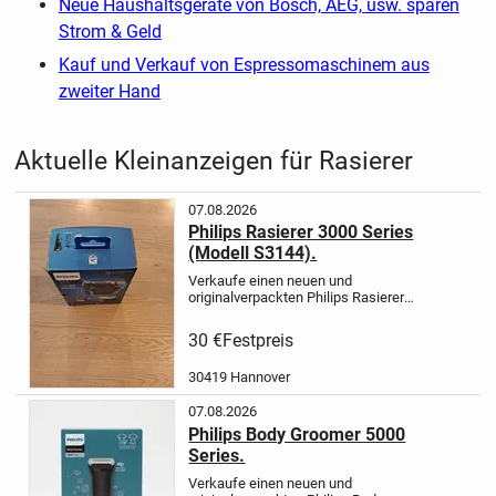
Neue Haushaltsgeräte von Bosch, AEG, usw. sparen
Strom & Geld
Kauf und Verkauf von Espressomaschinem aus
zweiter Hand
Aktuelle Kleinanzeigen für Rasierer
07.08.2026
Philips Rasierer 3000 Series
(Modell S3144).
Verkaufe einen neuen und
originalverpackten Philips Rasierer
3000 Series (Modell
S3144).
Highlights:
✅ Neu &
30 €
Festpreis
ungeöffnet
✅ Wet & Dry – für
Trocken- und Nassrasur
✅ 5D Pivot &
30419 Hannover
Flex Scherköpfe
...
07.08.2026
Philips Body Groomer 5000
Series.
Verkaufe einen neuen und