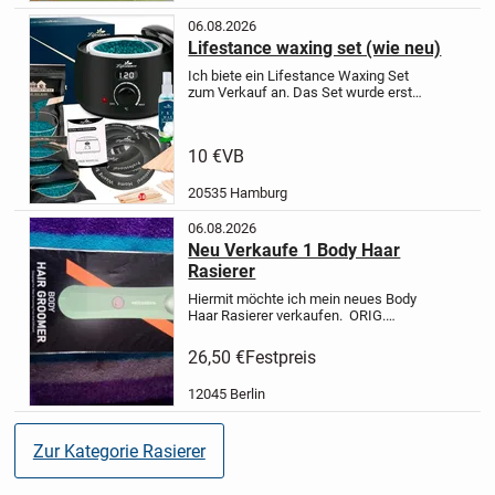
06.08.2026
Lifestance waxing set (wie neu)
Ich biete ein Lifestance Waxing Set
zum Verkauf an.
Das Set wurde erst
vor 4 Tagen geliefert und nur zweimal
benutzt, daher ist es wie neu.
Im
Lieferumfang sind alle Zubehörteile
10 €
VB
enthalten, die...
20535 Hamburg
06.08.2026
Neu Verkaufe 1 Body Haar
Rasierer
Hiermit möchte ich mein neues Body
Haar Rasierer verkaufen.
ORIG.
Verpackt preis 26,50eur
Kein Versand
möglich nur Abholung
26,50 €
Festpreis
12045 Berlin
Zur Kategorie Rasierer