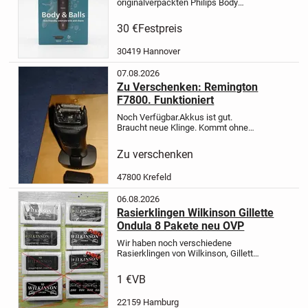
originalverpackten Philips Body
Groomer 5000
Series.
Produktdetails:
✅ Neu &
30 €
Festpreis
originalverpackt
✅ Philips Body
Groomer 5000 Series
✅ Triple Protect
30419 Hannover
Shave System
✅ Für Körper-...
07.08.2026
Zu Verschenken: Remington
F7800. Funktioniert
Noch Verfügbar.
Akkus ist gut.
Braucht neue Klinge. Kommt ohne
das Natzteil. Batterie ist Voll geladen.
Zu verschenken
47800 Krefeld
06.08.2026
Rasierklingen Wilkinson Gillette
Ondula 8 Pakete neu OVP
Wir haben noch verschiedene
Rasierklingen von Wilkinson, Gillette
und Ondula gefunden.
Von Wilkinson
Sword Edge >4 Pakete< zu je 10
1 €
VB
Stück neu und OVP
Von Gillette Super
Silver ein Paket neu und...
22159 Hamburg