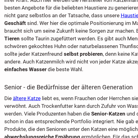
besten Angebote für die beliebten Haustiere zu generieren.
nicht ganz selbstlos an der Tatsache, dass unsere
Hausti
Geschäft
sind. Wer hier die optimale Positionierung im Mar
braucht sich um seine Zukunft keine Sorgen zur machen. 
Tieren
sollte Taurin zugefüttert werden. Es gibt auch Men
schwören gekochtes Huhn oder naturbelassenen Thunfisch
sollte jeder Katzenfreund
selbst probieren
, denn keine Ka
andere. Auch Katzenmilch wird nicht von jeder Katze akzep
einfaches Wasser
die beste Wahl.
Senior - die Bedürfnisse der älteren Generation
Die
ältere Katze
liebt es, wenn Frauchen oder Herrchen si
verwöhnt. Auch Trockenfutter kann durch Zufuhr von Wa
werden. Viele Produzenten haben die
Senior-Katzen
und 
schon in das entsprechende Portfolio integriert. Nie gab es
Produkte, die den Senioren unter den Katzen eine möglich
abwechslungsreiche Ernährung
ermöglichen. Für das sch