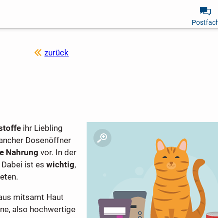
Postfac
zurück
stoffe
ihr Liebling
mancher Dosenöffner
he Nahrung
vor. In der
 Dabei ist es
wichtig
,
eten.
Maus mitsamt Haut
ine, also hochwertige