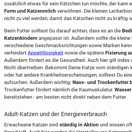
zusätzlich etwas für sein Kätzchen tun möchte, der kann 
Form und Katzenmilch
verwöhnen. Die kleinen Leckerbis
nicht zu viel werden, damit das Kätzchen nicht zu kräftig w
Beim Futter solltest Du darauf achten, dass es an die
Bedü
Katzenkindern
angepasst ist. Außerdem sollte die kleine K
verschiedene Geschmacksrichtungen sowie Marken kenne
verhindert
Appetitlosigkeit
sowie die spätere
Fixierung au
Außerdem fördert es die Gesundheit. Auch hier gilt indes 
Nicht übertreiben. Bekommt Deine Katze vom ständigen
oder hat andere Krankheitserscheinungen, solltest Du eine
aufsuchen. Außerdem wichtig:
Nass- und Trockenfutter b
Trockenfutter fördert nämlich die Kaumuskulatur.
Wasser
bereitstehen - am besten nicht direkt neben dem Futter.
Adult-Katzen und der Energieverbrauch
Erwachsene Katzen sind
ständig in Aktion
und wissen oft
ihrer Kraft. Auch hier werden die Hersteller von Katzenna