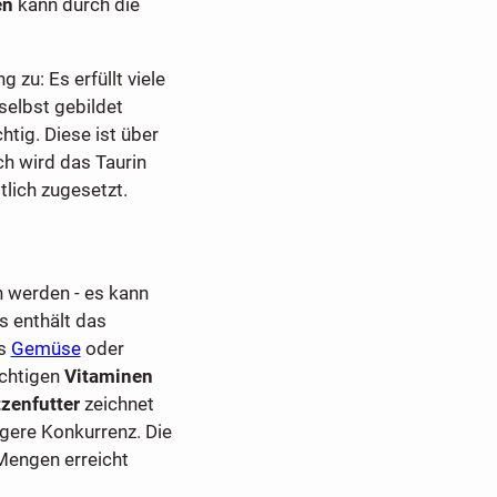
en
kann durch die
zu: Es erfüllt viele
 selbst gebildet
htig. Diese ist über
h wird das Taurin
lich zugesetzt.
 werden - es kann
s enthält das
es
Gemüse
oder
ichtigen
Vitaminen
zenfutter
zeichnet
igere Konkurrenz. Die
Mengen erreicht