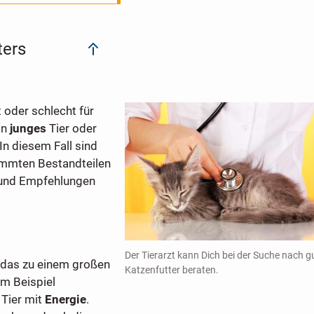
ters
 oder schlecht für
in
junges
Tier oder
In diesem Fall sind
mmten Bestandteilen
n und Empfehlungen
Der Tierarzt kann Dich bei der Suche nach 
, das zu einem großen
Katzenfutter beraten.
um Beispiel
 Tier mit
Energie
.