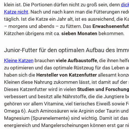
klein ist. Die Portionen dürfen nicht zu groß sein, denn
dic
Katze nicht
. Nach und nach kann man die Fütterungen redu
täglich. Ist die Katze ein Jahr alt, ist es ausreichend, die 
– morgens und abends – zu füttern. Das
Erwachsenenfut
Kätzchen übrigens mit ca.
sieben Monaten
bekommen.
Junior-Futter für den optimalen Aufbau des Im
Kleine Katzen
brauchen
viele Aufbaustoffe
, die ihnen he
zu optimieren und das optimale Rüstzeug für das Leben a
haben sich die
Hersteller von Katzenfutter
allesamt konze
Kleinen diese Nahrung zukommen lässt, ist damit auf der 
Dieses Katzenfutter wird in vielen
Studien und Forschun
verbessert und besitzt alle Nährstoffe, die die Jungtiere 
gehören vor allem Vitamine, viel tierisches Eiweiß sowie 
Omega 6). Auch Aminosäuren wie Arginin oder Taurin und 
Magnesium (Spurenelemente) sind wichtig. Damit ist das 
energiereich und Mangelerscheinungen können erst gar ni