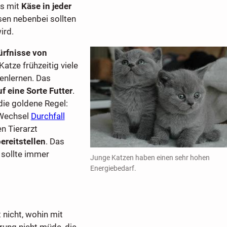
es mit
Käse in jeder
sen nebenbei sollten
ird.
rfnisse von
atze frühzeitig viele
nlernen. Das
f eine Sorte Futter
.
die goldene Regel:
 Wechsel
Durchfall
n Tierarzt
ereitstellen
. Das
sollte immer
Junge Katzen haben einen sehr hohen
Energiebedarf.
 nicht, wohin mit
hrung nicht müde, die