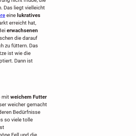
 Das liegt vielleicht
ere
eine
lukratives
kt erreicht hat,
Bei
erwachsenen
schen die darauf
 zu füttern. Das
tze ist wie die
tiert. Dann ist
e mit
weichem Futter
sser weicher gemacht
deren Bedürfnisse
 so viele tolle
st
öne Fell und die