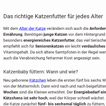
Das richtige Katzenfutter für jedes Alter
Mit dem
Alter der Katze
verändern sich auch die
Anforder
Ernährung
. Benötigen
junge Katzen
vor dem Hintergrund
besonders
energiereiches Katzenfutter
, das viel tierisch
empfiehlt sich für
Seniorenkatzen
ein leicht
verdauliches 
Vitamingehalt. Da sich ältere Samtpfoten in der Regel we
auch die Verabreichung fettarmer Kost angezeigt sein.
Katzenbaby füttern: Wann und wie?
Neu geborene
Kätzchen
leben die ersten fünf bis sechs 
von der Muttermilch. Dann wird nach und nach beigefütter
Wochen
sind die Kleinen entwöhnt. Der
Energiebedarf ei
Kätzchens ist sehr hoch
, weil der Körper schnell wächst.
die Katze zunächst
fünf- bis sechsmal täglich
zu füttern,