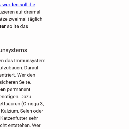
k werden soll die
zieren auf dreimal
Katze zweimal täglich
ter
sollte das
munsystems
lfen das Immunsystem
ufzubauen. Darauf
ntriert. Wer den
sicheren Seite.
gen
permanent
benötigen. Dazu
Fettsäuren (Omega 3,
Kalzium, Selen oder
Katzenfutter sehr
cht entstehen. Wer