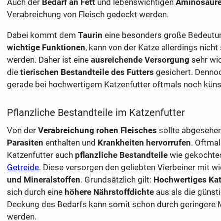
Auch der
Bedarf an Fett
und lebenswichtigen
Aminosäur
Verabreichung von Fleisch gedeckt werden.
Dabei kommt dem
Taurin
eine besonders große Bedeutung 
wichtige Funktionen
, kann von der Katze allerdings nicht
werden. Daher ist eine
ausreichende Versorgung
sehr wic
die
tierischen Bestandteile des Futters
gesichert. Dennoc
gerade bei hochwertigem Katzenfutter oftmals noch künst
Pflanzliche Bestandteile im Katzenfutter
Von der
Verabreichung rohen Fleisches
sollte abgesehen
Parasiten
enthalten und
Krankheiten hervorrufen
. Oftmal
Katzenfutter auch
pflanzliche Bestandteile
wie gekocht
Getreide
. Diese versorgen den geliebten Vierbeiner mit w
und Mineralstoffen
. Grundsätzlich gilt:
Hochwertiges Kat
sich durch eine
höhere Nährstoffdichte
aus als die günst
Deckung des Bedarfs kann somit schon durch geringere 
werden.