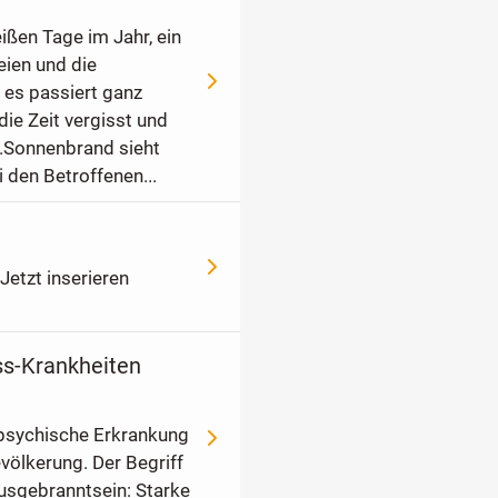
ißen Tage im Jahr, ein
ien und die
 es passiert ganz
die Zeit vergisst und
t.Sonnenbrand sieht
 den Betroffenen...
Jetzt inserieren
ss-Krankheiten
 psychische Erkrankung
völkerung. Der Begriff
usgebranntsein: Starke