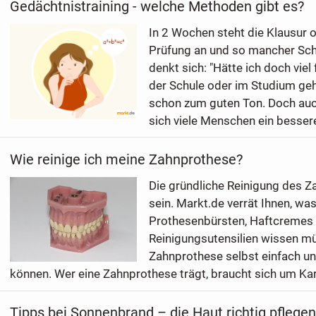
Gedächtnistraining - welche Methoden gibt es?
In 2 Wochen steht die Klausur 
Prüfung an und so mancher Sch
denkt sich: "Hätte ich doch viel
der Schule oder im Studium geh
schon zum guten Ton. Doch auc
sich viele Menschen ein bessere
Wie reinige ich meine Zahnprothese?
Die gründliche Reinigung des Za
sein. Markt.de verrät Ihnen, was
Prothesenbürsten, Haftcremes
Reinigungsutensilien wissen mü
Zahnprothese selbst einfach un
können. Wer eine Zahnprothese trägt, braucht sich um Kari
Tipps bei Sonnenbrand – die Haut richtig pflegen