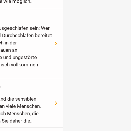
e wie möglich...
ausgeschlafen sein: Wer
d Durchschlafen bereitet
h in der
rauen an
fe und ungestörte
ensch vollkommen
?
and die sensiblen
en viele Menschen,
auch Menschen, die
Sie daher die...