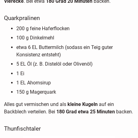
Vierecke
. Bei etwa
180 Grad 20 Minuten
backen.
Quarkpralinen
200 g feine Haferflocken
100 g Dinkelmehl
etwa 6 EL Buttermilch (sodass ein Teig guter
Konsistenz entsteht)
5 EL Öl (z. B. Distelöl oder Olivenöl)
1 Ei
1 EL Ahornsirup
150 g Magerquark
Alles gut vermischen und als
kleine Kugeln
auf ein
Backblech verteilen. Bei
180 Grad etwa 25 Minuten
backen.
Thunfischtaler