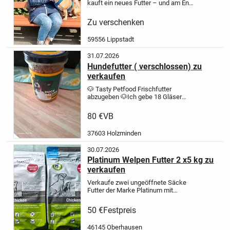
kauft ein neues Futter – und am Ende
passt es doch nicht.
Seit über 19
Jahren unterstütze ich Hundehalter
Zu verschenken
dabei, die passende Ernährung für
ihren Vierbeiner zu...
59556 Lippstadt
31.07.2026
Hundefutter ( verschlossen) zu
verkaufen
🐶 Tasty Petfood Frischfutter
abzugeben 🐶
Ich gebe 18 Gläser
Tasty Petfood Frischfutter (400 g) ab,
da meine Hündin es leider nicht
80 €
VB
frisst.
➡️ 8 Gläser Sorte: ______
➡️ 10
Gläser Sorte: ______
Die...
37603 Holzminden
30.07.2026
Platinum Welpen Futter 2 x5 kg zu
verkaufen
Verkaufe zwei ungeöffnete Säcke
Futter der Marke Platinum mit
Chicken für Welpen. Meiner verträgt
das leider nicht so gut 😕
Ist auch
50 €
Festpreis
noch bis Oktober 2027 haltbar.
An
Selbstabholer!!!
46145 Oberhausen