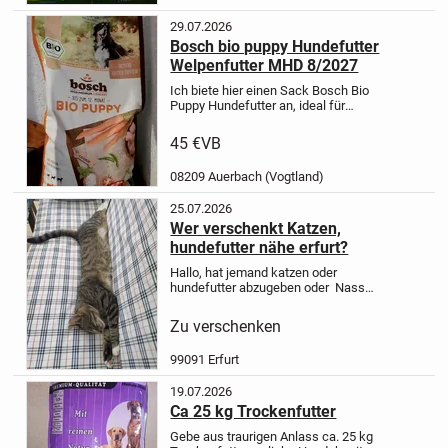
29.07.2026
Bosch bio puppy Hundefutter
Welpenfutter MHD 8/2027
Ich biete hier einen Sack Bosch Bio
Puppy Hundefutter an, ideal für
Welpen bis zum 12. Monat. Es ist ein
hochwertiges Futter, das speziell auf
45 €
VB
die Bedürfnisse junger Hunde
abgestimmt ist.
* BIO-Qualit...
08209 Auerbach (Vogtland)
25.07.2026
Wer verschenkt Katzen,
hundefutter nähe erfurt?
Hallo, hat jemand katzen oder
hundefutter abzugeben oder Nass
oder trockenfutteroder Leckerlis, nur
erfurt, danke
Zu verschenken
99091 Erfurt
19.07.2026
Ca 25 kg Trockenfutter
Gebe aus traurigen Anlass ca. 25 kg