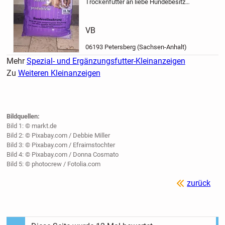
Trockenfutter an liebe Hundebesitzer
ab.
1 kompletter Sack und ein
angefangener.
Evtl bring ich es auch
vorbei.
VB
06193 Petersberg (Sachsen-Anhalt)
Mehr
Spezial- und Ergänzungsfutter-Kleinanzeigen
Zu
Weiteren Kleinanzeigen
Bildquellen:
Bild 1: © markt.de
Bild 2: © Pixabay.com / Debbie Miller
Bild 3: © Pixabay.com / Efraimstochter
Bild 4: © Pixabay.com / Donna Cosmato
Bild 5: © photocrew / Fotolia.com
zurück