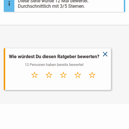
Diese Seite wurde
12
Mal bewertet.
Durchschnittlich mit
3
/5 Sternen.
schließen
Wie würdest Du diesen Ratgeber bewerten?
12 Personen haben bereits bewertet
Sehr
Schlecht
Durchschnitt
Gut
Sehr gut
schlecht
Nutzungsbedingungen
Datenschutz
Barrierefreiheit
Impressum
Kontakt
Hilfe
Sicherheit
Jugendschutz
Login
Konto löschen
Premium buchen
Abo kündigen