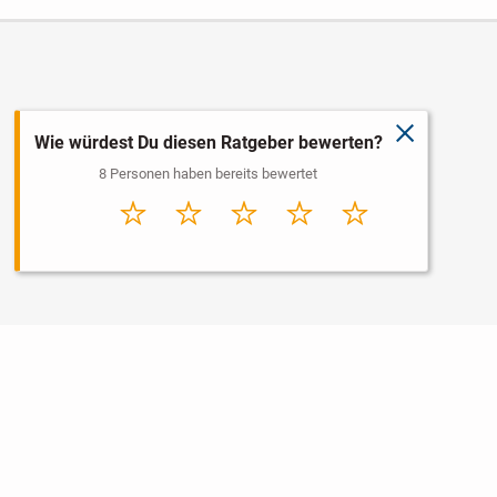
schließen
Wie würdest Du diesen Ratgeber bewerten?
8 Personen haben bereits bewertet
Sehr
Schlecht
Durchschnitt
Gut
Sehr gut
schlecht
Nutzungsbedingungen
Datenschutz
Barrierefreiheit
Impressum
Kontakt
Hilfe
Sicherheit
Jugendschutz
Login
Konto löschen
Premium buchen
Abo kündigen
Newsletter
Ratgeber
Regionen
Über uns
Jobs
Werbung
Widget erstellen
Facebook