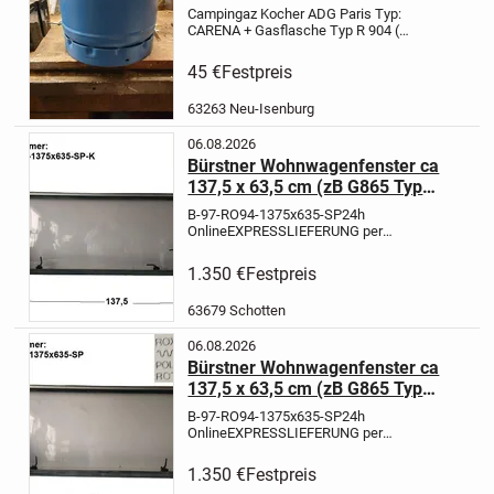
Campingaz Kocher ADG Paris Typ:
CARENA + Gasflasche Typ R 904 (
müsste dem Gewicht nach voll sein).
Nur Komplettverkauf !
Nur Abholung
45 €
Festpreis
in 63263 Neu- Isenburg
Aus einer
Werkstattauflösung.
...
63263 Neu-Isenburg
06.08.2026
Bürstner Wohnwagenfenster ca
137,5 x 63,5 cm (zB G865 Typ
5361 Bürstner Amara BJ97)
B-97-RO94-1375x635-SP
24h
Roxite 94 D399 9701 gebraucht,
Online
EXPRESSLIEFERUNG per
Sonderpreis (Heckfenster)
Kurier wenn es sehr schnell gehen
muß für 0,99 EUR pro km
1.350 €
Festpreis
möglich
Artikelbeschreibung: Bürstner
Wohnwagenfenster ca 137,5 x 63,5
63679 Schotten
cm (zB G865...
06.08.2026
Bürstner Wohnwagenfenster ca
137,5 x 63,5 cm (zB G865 Typ
5361 Bürstner Amara BJ97)
B-97-RO94-1375x635-SP
24h
Roxite 94 D399 9701 gebraucht,
Online
EXPRESSLIEFERUNG per
Sonderpreis
Kurier wenn es sehr schnell gehen
muß für 0,99 EUR pro km
1.350 €
Festpreis
möglich
Artikelbeschreibung: Bürstner