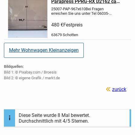
Parapress PPRG-RX D2162 ca
96,7 x 61 cm Sonderpreis (vmtl
25007-PAP-967x610
Bei Fragen
Dethleffs)
erreichen Sie uns unter Tel 06035-
9160111
24h
Online
EXPRESSLIEFERUNG per
480 €
Festpreis
Kurier wenn es sehr schnell gehen
muß für 1,25 EUR pro km
63679 Schotten
möglich
Artikelbeschreibung:...
Mehr Wohnwagen Kleinanzeigen
Bildquellen:
Bild 1: © Pixabay.com / Broesis
Bild 2: © eigene Grafik / markt.de
zurück
Diese Seite wurde
8
Mal bewertet.
Durchschnittlich mit
4
/5 Sternen.