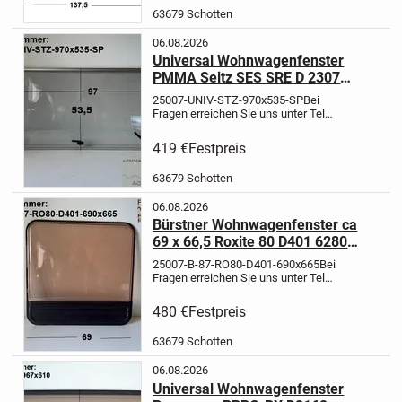
Wohnwagenfenster ca 137,5 x 63,5
63679 Schotten
cm (zB G865...
06.08.2026
Universal Wohnwagenfenster
PMMA Seitz SES SRE D 2307
AGS51000X0600 ca 97 x 53,5 cm
25007-UNIV-STZ-970x535-SP
Bei
gebr.
Fragen erreichen Sie uns unter Tel
06035-9160111
24h
Online
EXPRESSLIEFERUNG per
419 €
Festpreis
Kurier wenn es sehr schnell gehen
muß für 1,25 EUR pro km
63679 Schotten
möglich
Artikelbeschreibung:...
06.08.2026
Bürstner Wohnwagenfenster ca
69 x 66,5 Roxite 80 D401 6280
gebr. - Sonderpreis - Lagerspuren
25007-B-87-RO80-D401-690x665
Bei
(ca BJ 87)
Fragen erreichen Sie uns unter Tel
06035-9160111
24h
Online
Artikelbeschreibung:
Bürstner
480 €
Festpreis
Wohnwagenfenster siehe Fotos
-
Hersteller Roxite 80 D401/
63679 Schotten
Polyplastic
-...
06.08.2026
Universal Wohnwagenfenster