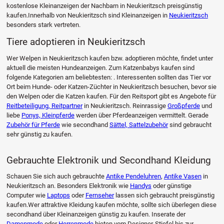
kostenlose Kleinanzeigen der Nachbarn in Neukieritzsch preisgünstig
kaufen.Innerhalb von Neukieritzsch sind Kleinanzeigen in
Neukieritzsch
besonders stark vertreten.
Tiere adoptieren in Neukieritzsch
Wer Welpen in Neukieritzsch kaufen bzw. adoptieren möchte, findet unter
aktuell die meisten Hundeanzeigen. Zum Katzenbabys kaufen sind
folgende Kategorien am beliebtesten: . Interessenten sollten das Tier vor
Ort beim Hunde- oder Katzen-Züchter in Neukieritzsch besuchen, bevor sie
den Welpen oder die Katzen kaufen. Für den Reitsport gibt es Angebote für
Reitbeteiligung, Reitpartner
in Neukieritzsch. Reinrassige
Großpferde
und
liebe
Ponys, Kleinpferde
werden über Pferdeanzeigen vermittelt. Gerade
Zubehör für Pferde
wie secondhand
Sättel, Sattelzubehör
sind gebraucht
sehr günstig zu kaufen.
Gebrauchte Elektronik und Secondhand Kleidung
Schauen Sie sich auch gebrauchte
Antike Pendeluhren
,
Antike Vasen
in
Neukieritzsch an. Besonders Elektronik wie
Handys
oder günstige
Computer wie
Laptops
oder
Fernseher
lassen sich gebraucht preisgünstig
kaufen.Wer attraktive Kleidung kaufen möchte, sollte sich überlegen diese
secondhand über Kleinanzeigen günstig zu kaufen. Inserate der
Damenmode
oder
Herrenmode
bieten vom Designer-Stiefel bis zur