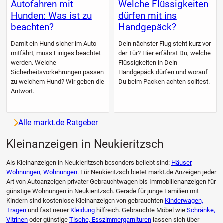
Autofahren mit
Welche Flüssigkeiten
Hunden: Was ist zu
dürfen mit ins
beachten?
Handgepäck?
Damit ein Hund sicher im Auto
Dein nächster Flug steht kurz vor
mitfährt, muss Einiges beachtet
der Tür? Hier erfährst Du, welche
werden. Welche
Flüssigkeiten in Dein
Sicherheitsvorkehrungen passen
Handgepäck dürfen und worauf
zu welchem Hund? Wir geben die
Du beim Packen achten solltest.
Antwort.
Alle markt.de Ratgeber
Kleinanzeigen in Neukieritzsch
Als Kleinanzeigen in Neukieritzsch besonders beliebt sind:
Häuser
,
Wohnungen
,
Wohnungen
. Für Neukieritzsch bietet markt.de Anzeigen jeder
Art von Autoanzeigen privater Gebrauchtwagen bis Immobilienanzeigen für
günstige Wohnungen in Neukieritzsch. Gerade für junge Familien mit
Kindern sind kostenlose Kleinanzeigen von gebrauchten
Kinderwagen,
Tragen
und fast neuer
Kleidung
hilfreich. Gebrauchte Möbel wie
Schränke,
Vitrinen
oder günstige
Tische, Esszimmergarnituren
lassen sich über