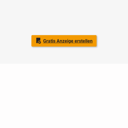
Gratis Anzeige erstellen
Nutzungsbedingungen
Datenschutz
Barrierefreiheit
Impressum
Kontakt
Hilfe
Sicherheit
Jugendschutz
Login
Konto löschen
Premium buchen
Abo kündigen
Ratgeber
Newsletter
Über uns
Jobs
Werbung
Facebook
Widget erstellen