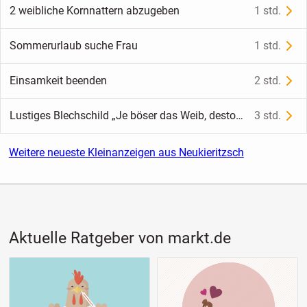
2 weibliche Kornnattern abzugeben
1 std.
Sommerurlaub suche Frau
1 std.
Einsamkeit beenden
2 std.
Lustiges Blechschild „Je böser das Weib, desto schöner die Kneipe“ – Bar Kneipen Deko 15x20 cm
3 std.
Weitere neueste Kleinanzeigen aus Neukieritzsch
Aktuelle Ratgeber von markt.de