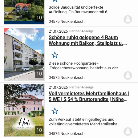
Merken
Solide Bauqualität und perfekte
Aufteilung: Ein Raumwunder mit 6
Wohneinheiten
Dieses im Jahr 2001
10
errichtete Mehrfamilienhaus überzeugt
04575 Neukieritzsch
durch eine ausgesprochen hohe
Bauqualität und präsentiert sich...
21.07.2026
Partner-Anzeige
Schöne ruhig gelegene 4 Raum
Wohnung mit Balkon, Stellplatz u.
Kellerraum
Merken
Diese schöne Hochparterre -
Erdgeschosswohnung besteht aus vier
Räumen zur individuellen Nutzung, einer
10
Küche mit neuwertiger EBK ( 2024 ) und
04575 Neukieritzsch
einem Tageslichtbad mit Dusche. Das
Wohnzimmer verfügt...
21.07.2026
Partner-Anzeige
Voll vermietetes Mehrfamilienhaus |
5 WE | 5,54 % Bruttorendite | Nähe
Leipziger Neuseenland
Merken
Zum Verkauf steht ein gepflegtes und
vollständig vermietetes Mehrfamilienhaus
mit fünf Wohneinheiten in ruhiger
10
Wohnlage von Neukieritzsch, Ortsteil
04575 Neukieritzsch
Lobstädt. Das ursprünglich um 1930