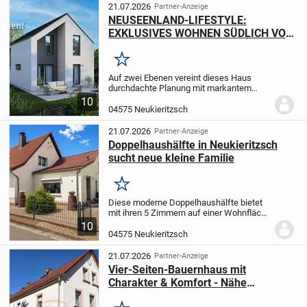
21.07.2026
Partner-Anzeige
NEUSEENLAND-LIFESTYLE:
EXKLUSIVES WOHNEN SÜDLICH VON
LEIPZIG
Merken
Auf zwei Ebenen vereint dieses Haus
durchdachte Planung mit markantem
Design. Die Fassade spielt mit
10
Symmetrien und verleiht dem Baukörper
04575 Neukieritzsch
eine besondere Präsenz, während der
überdachte Eingang einen...
21.07.2026
Partner-Anzeige
Doppelhaushälfte in Neukieritzsch
sucht neue kleine Familie
Merken
Diese moderne Doppelhaushälfte bietet
mit ihren 5 Zimmern auf einer Wohnfläche
von 110,94 m² ausreichend Platz für Ihre
10
kleine Familie. Mit 3 gemütlichen
04575 Neukieritzsch
Schlafzimmern und 2 Badezimmern lässt
es sich...
21.07.2026
Partner-Anzeige
Vier-Seiten-Bauernhaus mit
Charakter & Komfort - Nähe
Kahnsdorfer See mit viel Platz