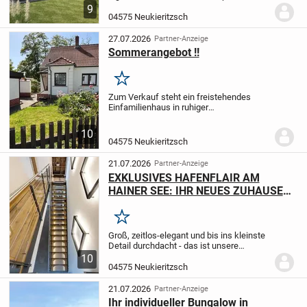
kleinere Grundstücke - und bietet
einer
9
vierköpfigen Familie alles, was man zum
04575 Neukieritzsch
Wohnen braucht. Der
familienfreundlichen...
27.07.2026
Partner-Anzeige
Sommerangebot !!
Merken
Zum Verkauf steht ein freistehendes
Einfamilienhaus in ruhiger
Siedlungslage.
Das Grundstück beträgt
ca. 550 m², mit einer Wohnfläche von 85
10
m² und 4 Zimmer, Küche und Bad.
Das
04575 Neukieritzsch
Objekt ist voll...
21.07.2026
Partner-Anzeige
EXKLUSIVES HAFENFLAIR AM
HAINER SEE: IHR NEUES ZUHAUSE
MIT WEITBLICK
Merken
Groß, zeitlos-elegant und bis ins kleinste
Detail durchdacht - das ist unsere
Stadtvilla 16. Auf einer Fläche von mehr
10
als 180 m2, verteilt auf zwei Ebenen, ist
04575 Neukieritzsch
ausreichend Platz zum Leben, Arbeiten...
21.07.2026
Partner-Anzeige
Ihr individueller Bungalow in