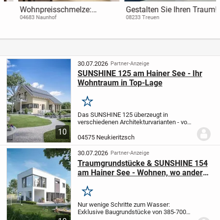
Wohnpreisschmelze:
Gestalten Sie Ihren Traum!
379.050 EUR statt 399.000
Eckhaus mit Potenzial für
04683 Naunhof
08233 Treuen
EUR / Charmante 3-Zimmer-
individuelle Wohn- und
Wohnung mit ca. 81 m²
Arbeitskonzepte!
30.07.2026
Partner-Anzeige
SUNSHINE 125 am Hainer See - Ihr
Wohntraum in Top-Lage
Merken
Das SUNSHINE 125 überzeugt in
verschiedenen Architekturvarianten - vom
pfiffigen Satteldachhaus bis zur
10
zweigeschossigen Stadtvilla. Im offenen
04575 Neukieritzsch
Koch-, Ess- und Wohnbereich wird gelebt,
gelacht und...
30.07.2026
Partner-Anzeige
Traumgrundstücke & SUNSHINE 154
am Hainer See - Wohnen, wo andere
Urlaub machen
Merken
Nur wenige Schritte zum Wasser:
Exklusive Baugrundstücke von 385-700
m² im Leipziger Neuseenland warten auf