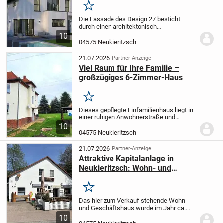
Merken
Die Fassade des Design 27 besticht
durch einen architektonisch
eindrucksvollen und zugleich
10
durchdachten Vorsprung im vorderen
04575 Neukieritzsch
Bereich. Im hinteren Bereich befindet sich
eine überdachte Aussparung,...
21.07.2026
Partner-Anzeige
Viel Raum für Ihre Familie –
großzügiges 6-Zimmer-Haus
Merken
Dieses gepflegte Einfamilienhaus liegt in
einer ruhigen Anwohnerstraße und
besticht durch seine solide Bausubstanz
10
sowie ein großzügiges Grundstück von
04575 Neukieritzsch
1.062?m² – ideal für Gartenliebhaber
oder...
21.07.2026
Partner-Anzeige
Attraktive Kapitalanlage in
Neukieritzsch: Wohn- und
Geschäftsimmobilie Nähe Hainer See
Merken
Das hier zum Verkauf stehende Wohn-
und Geschäftshaus wurde im Jahr ca.
1992 errichtet. Es besteht derzeit aus
10
einer Wohneinheit im Dachgeschoss