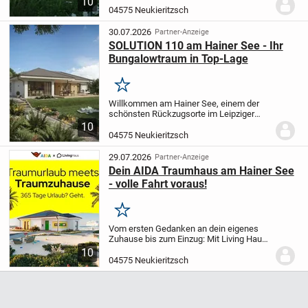
10
Ihre Wohnträume! Ruhige Lage, Natur
04575 Neukieritzsch
direkt vor der Tür und eine top
Infrastruktur - perfekt...
30.07.2026
Partner-Anzeige
SOLUTION 110 am Hainer See - Ihr
Bungalowtraum in Top-Lage
Merken
Willkommen am Hainer See, einem der
schönsten Rückzugsorte im Leipziger
Neuseenland! Hier warten voll
10
erschlossene Grundstücke von 385-700
04575 Neukieritzsch
m², nur wenige Schritte vom Wasser
entfernt - ideal als...
29.07.2026
Partner-Anzeige
Dein AIDA Traumhaus am Hainer See
- volle Fahrt voraus!
Merken
Vom ersten Gedanken an dein eigenes
Zuhause bis zum Einzug: Mit Living Haus
hast du einen starken Partner an deiner
10
Seite. Wir begleiten dich Schritt für Schritt
04575 Neukieritzsch
auf dem Weg zu deinem persönlichen...