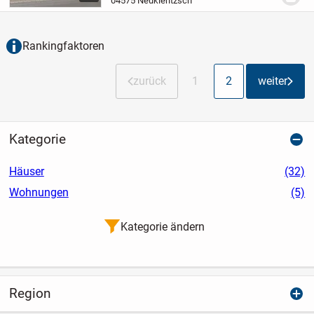
04575 Neukieritzsch
sowie einem Ladenlokal im Erdgeschoss.
Das Objekt...
Rankingfaktoren
zurück
1
2
weiter
Kategorie
Häuser
(32)
Wohnungen
(5)
Kategorie ändern
Region