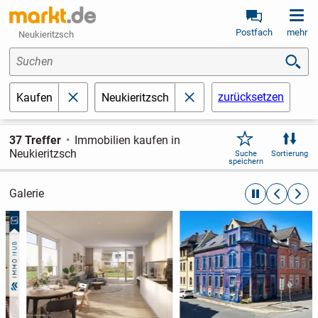
Postfach
mehr
Neukieritzsch
Suchen
zurücksetzen
Kaufen
Neukieritzsch
schließen
schließen
37 Treffer
Immobilien kaufen in
Neukieritzsch
Suche
Sortierung
speichern
Galerie
automatische R
zurückblät
weite