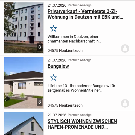
errichtete...
21.07.2026
Partner-Anzeige
Privatverkauf - Vermietete 3-Zi-
Wohnung in Deutzen mit EBK und
Balkon
Merken
Willkommen in Deutzen, einer
charmanten Nachbarschaft in
Neukieritzsch, in der Straße der
8
Genossenschaft. Hier erwartet Sie eine
04575 Neukieritzsch
ansprechende und gemütliche Wohnung,
die perfekt für Singles oder Paare...
21.07.2026
Partner-Anzeige
Bungalow
Merken
Lifetime 10 - Ihr moderner Bungalow für
zeitgemäßes Wohnen
Mit einer
Nettogrundfläche von 165,40 m² bietet
Ihnen der Lifetime 10 ausreichend Raum
8
für ein angenehmes und komfortables
04575 Neukieritzsch
Zuhause. Zwei...
21.07.2026
Partner-Anzeige
STYLISCH WOHNEN ZWISCHEN
HAFEN-PROMENADE UND
GROßSTADT-FEELING