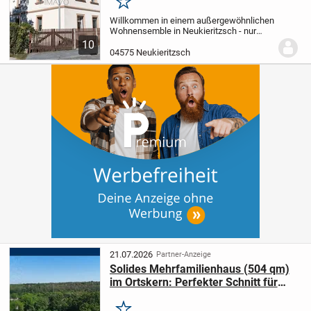
Merken
Willkommen in einem außergewöhnlichen
Wohnensemble in Neukieritzsch - nur
wenige Schritte vom malerischen
10
Kahnsdorfer See und unweit des
04575 Neukieritzsch
historischen Gut Kahnsdorf. Dieses
eindrucksvolle Vier-Seiten-H...
21.07.2026
Partner-Anzeige
Solides Mehrfamilienhaus (504 qm)
im Ortskern: Perfekter Schnitt für
Familien & große Zukunft!