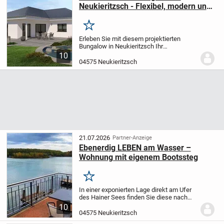
Neukieritzsch - Flexibel, modern und
energieeffizient nach Ihren
Wünschen geplant
Merken
Erleben Sie mit diesem projektierten
Bungalow in Neukieritzsch Ihr
persönliches Traumhaus, das ganz auf
10
Ihre Vorstellungen zugeschnitten wird. Mit
04575 Neukieritzsch
einer großzügigen Wohnfläche von 142,02
m² und 4,0...
21.07.2026
Partner-Anzeige
Ebenerdig LEBEN am Wasser –
Wohnung mit eigenem Boots­steg
Merken
In einer exponierten Lage direkt am Ufer
des Hainer Sees finden Sie diese nach
modernsten Ansprüchen konzipierte
10
Einheit im Erdgeschoss des Bootshauses.
04575 Neukieritzsch
Insgesamt werden hier 6 Einheiten mit...