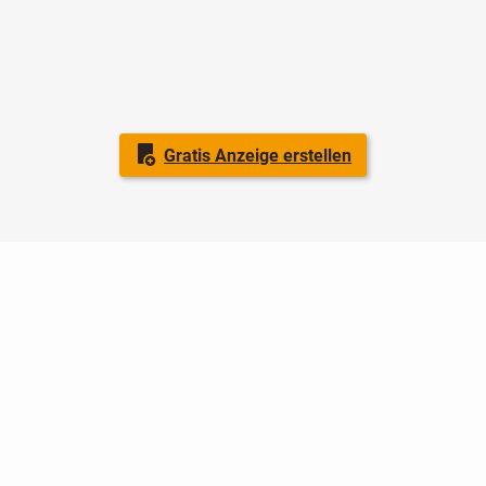
Gratis Anzeige erstellen
Nutzungsbedingungen
Datenschutz
Barrierefreiheit
Impressum
Kontakt
Hilfe
Sicherheit
Jugendschutz
Login
Konto löschen
Premium buchen
Abo kündigen
Ratgeber
Regionen
Newsletter
Über uns
Jobs
Werbung
Facebook
Widget erstellen