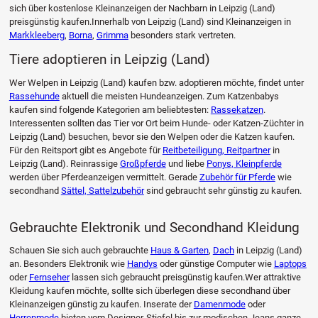
sich über kostenlose Kleinanzeigen der Nachbarn in Leipzig (Land)
preisgünstig kaufen.Innerhalb von Leipzig (Land) sind Kleinanzeigen in
Markkleeberg
,
Borna
,
Grimma
besonders stark vertreten.
Tiere adoptieren in Leipzig (Land)
Wer Welpen in Leipzig (Land) kaufen bzw. adoptieren möchte, findet unter
Rassehunde
aktuell die meisten Hundeanzeigen. Zum Katzenbabys
kaufen sind folgende Kategorien am beliebtesten:
Rassekatzen
.
Interessenten sollten das Tier vor Ort beim Hunde- oder Katzen-Züchter in
Leipzig (Land) besuchen, bevor sie den Welpen oder die Katzen kaufen.
Für den Reitsport gibt es Angebote für
Reitbeteiligung, Reitpartner
in
Leipzig (Land). Reinrassige
Großpferde
und liebe
Ponys, Kleinpferde
werden über Pferdeanzeigen vermittelt. Gerade
Zubehör für Pferde
wie
secondhand
Sättel, Sattelzubehör
sind gebraucht sehr günstig zu kaufen.
Gebrauchte Elektronik und Secondhand Kleidung
Schauen Sie sich auch gebrauchte
Haus & Garten
,
Dach
in Leipzig (Land)
an. Besonders Elektronik wie
Handys
oder günstige Computer wie
Laptops
oder
Fernseher
lassen sich gebraucht preisgünstig kaufen.Wer attraktive
Kleidung kaufen möchte, sollte sich überlegen diese secondhand über
Kleinanzeigen günstig zu kaufen. Inserate der
Damenmode
oder
Herrenmode
bieten vom Designer-Stiefel bis zur modischen Jeans ganze