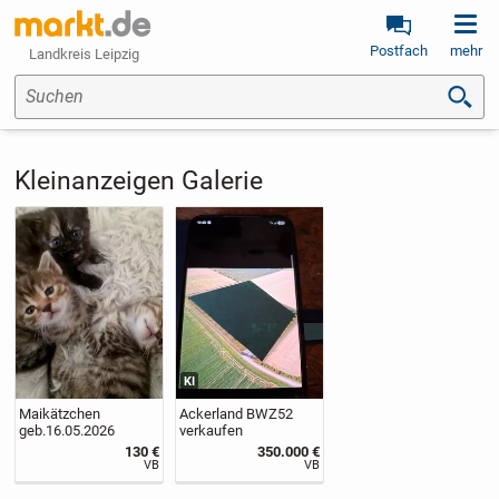
Postfach
mehr
Landkreis Leipzig
Suchen
Kleinanzeigen Galerie
KI
Maikätzchen
Ackerland BWZ52
geb.16.05.2026
verkaufen
130 €
350.000 €
VB
VB