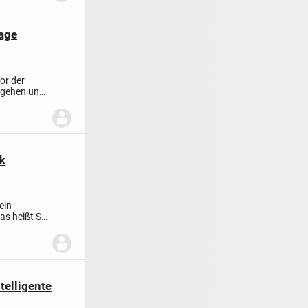
Lage
or der
ntgehen und
k
ein
as heißt Sie
telligente