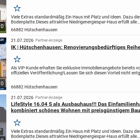
Merken
Viele Extras standardmäßig.
Ein Haus mit Platz und Ideen. Dazu di
Bodenplatte.
Dieses attraktive Niedrigenergiespar-Haus erfüllt alle
10
Anforderungen, die eine Familie an Platz und Ausstattun...
66882 Hütschenhausen
21.07.2026
Partner-Anzeige
IK | Hütschenhausen: Renovierungsbedürftiges Reih
Merken
Als VIP-Kunde erhalten Sie exklusive Immobilienangebote bereits vo
offiziellen Veröffentlichung!
Lassen Sie sich diesen Vorteil nicht en
treten Sie unserer Telegram-Gruppe bei:...
10
66882 Hütschenhausen
21.07.2026
Partner-Anzeige
LifeStyle 16.04 S als Ausbauhaus!!! Das Einfamilien
kombiniert schönes Wohnen mit preisgünstigem Bau
Merken
Viele Extras standardmäßig.
Ein Haus mit Platz und Ideen. Dazu di
Bodenplatte.
Dieses attraktive Niedrigenergiespar-Haus erfüllt alle