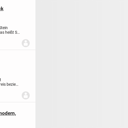
ck
Stein
as heißt Sie
t
eis bezieht
modern,