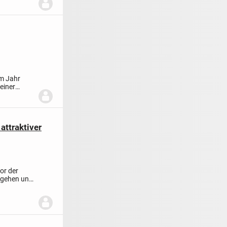
em Jahr
einer
attraktiver
or der
ntgehen und