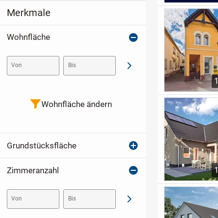
Merkmale
Wohnfläche
Von
Bis
Abschicken
Wohnfläche ändern
Grundstücksfläche
Zimmeranzahl
Von
Bis
Abschicken