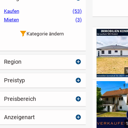
Individuell
Geisenberg in Diez
gestaltbar für
Kaufen
(53)
Familien und
Mieten
(3)
Generationen
Kategorie ändern
Region
Preistyp
Preisbereich
Anzeigenart