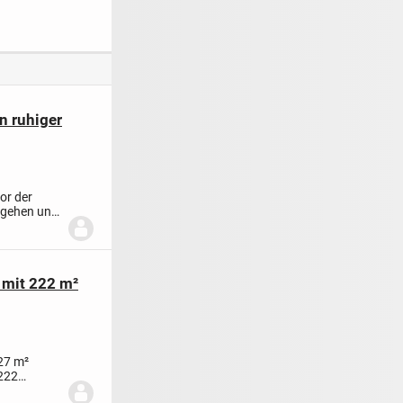
egerwohnung
qm mit Balkon, in
nach deinem Stil!
Toplage in
Kaiserslautern zu
vermieten.
n ruhiger
or der
ntgehen und
 mit 222 m²
27 m²
222