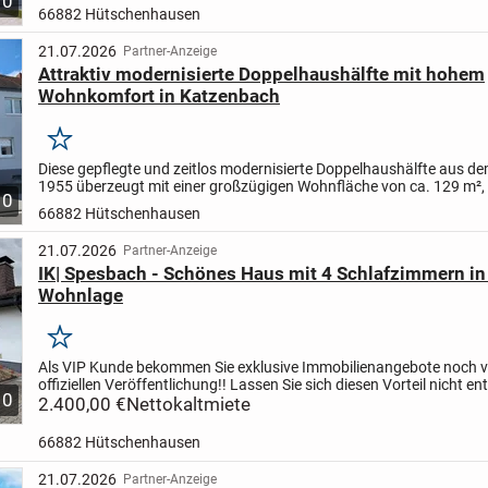
10
Anforderungen, die eine Familie an Platz und Ausstattun...
66882 Hütschenhausen
21.07.2026
Partner-Anzeige
Attraktiv modernisierte Doppelhaushälfte mit hohem
Wohnkomfort in Katzenbach
Merken
Diese gepflegte und zeitlos modernisierte Doppelhaushälfte aus d
1955 überzeugt mit einer großzügigen Wohnfläche von ca. 129 m², 
10
durchdachten Raumaufteilung sowie einem gepflegten und...
66882 Hütschenhausen
21.07.2026
Partner-Anzeige
IK| Spesbach - Schönes Haus mit 4 Schlafzimmern in 
Wohnlage
Merken
Als VIP Kunde bekommen Sie exklusive Immobilienangebote noch v
offiziellen Veröffentlichung!! Lassen Sie sich diesen Vorteil nicht e
10
treten Sie unserer Telegramm Gruppe unter: http://...
2.400,00 €
Nettokaltmiete
66882 Hütschenhausen
21.07.2026
Partner-Anzeige