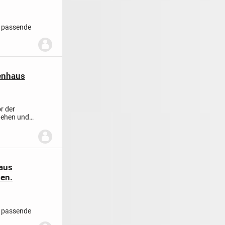
e passende
enhaus
r der
tgehen und
haus
en.
e passende