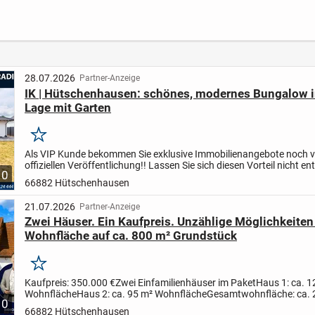
mit Balkon und
FACHWERKHAUS
Einli
Keller – ca. 72 m²
(DHH) MIT GARTEN
UND 2 GARAGEN
~~
28.07.2026
Partner-Anzeige
IK | Hütschenhausen: schönes, modernes Bungalow i
Lage mit Garten
Merken
Als VIP Kunde bekommen Sie exklusive Immobilienangebote noch v
offiziellen Veröffentlichung!! Lassen Sie sich diesen Vorteil nicht e
10
treten Sie unserer Telegramm Gruppe unter: http://...
66882 Hütschenhausen
21.07.2026
Partner-Anzeige
Zwei Häuser. Ein Kaufpreis. Unzählige Möglichkeiten
Wohnfläche auf ca. 800 m² Grundstück
Merken
Kaufpreis: 350.000 €
Zwei Einfamilienhäuser im Paket
Haus 1: ca. 1
Wohnfläche
Haus 2: ca. 95 m² Wohnfläche
Gesamtwohnfläche: ca. 
10
m²
Gesamtgrundstück: ca. 800 m²
Paketverkauf bevorzugt
Schaff...
66882 Hütschenhausen