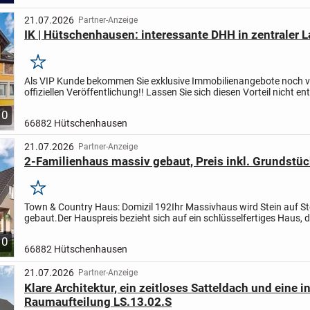
21.07.2026
Partner-Anzeige
IK | Hütschenhausen: interessante DHH in zentraler 
Merken
Als VIP Kunde bekommen Sie exklusive Immobilienangebote noch v
offiziellen Veröffentlichung!! Lassen Sie sich diesen Vorteil nicht e
treten Sie unserer Telegramm Gruppe unter: http://...
10
66882 Hütschenhausen
21.07.2026
Partner-Anzeige
2-Familienhaus massiv gebaut, Preis inkl. Grundstüc
Merken
Town & Country Haus: Domizil 192
Ihr Massivhaus wird Stein auf St
gebaut.
Der Hauspreis bezieht sich auf ein schlüsselfertiges Haus, d
müssen vor dem Einzug in Ihr Traumhaus nur noch...
10
66882 Hütschenhausen
21.07.2026
Partner-Anzeige
Klare Architektur, ein zeitloses Satteldach und eine in
Raumaufteilung LS.13.02.S