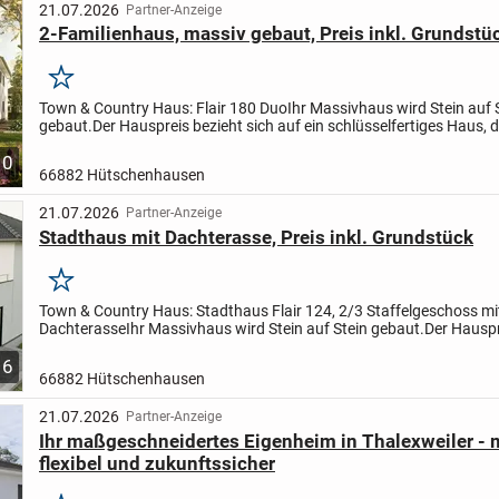
21.07.2026
Partner-Anzeige
2-Familienhaus, massiv gebaut, Preis inkl. Grundstü
Merken
Town & Country Haus: Flair 180 Duo
Ihr Massivhaus wird Stein auf 
gebaut.
Der Hauspreis bezieht sich auf ein schlüsselfertiges Haus, d
müssen vor dem Einzug in Ihr Traumhaus nur...
10
66882 Hütschenhausen
21.07.2026
Partner-Anzeige
Stadthaus mit Dachterasse, Preis inkl. Grundstück
Merken
Town & Country Haus: Stadthaus Flair 124, 2/3 Staffelgeschoss mi
Dachterasse
Ihr Massivhaus wird Stein auf Stein gebaut.
Der Hauspr
sich auf ein schlüsselfertiges Haus, das heißt Sie...
6
66882 Hütschenhausen
21.07.2026
Partner-Anzeige
Ihr maßgeschneidertes Eigenheim in Thalexweiler - 
flexibel und zukunftssicher