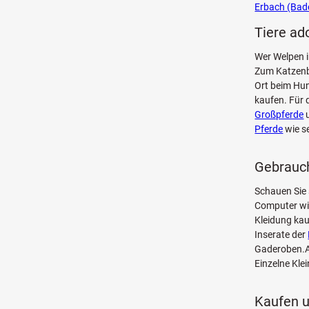
Erbach (Bad
Tiere ad
Wer Welpen i
Zum Katzenba
Ort beim Hun
kaufen. Für 
Großpferde
u
Pferde
wie 
Gebrauch
Schauen Sie 
Computer w
Kleidung kau
Inserate der
Gaderoben.Au
Einzelne Kle
Kaufen u