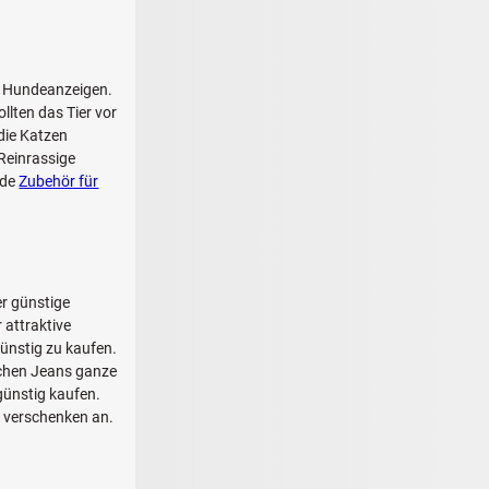
en Hundeanzeigen.
llten das Tier vor
die Katzen
Reinrassige
ade
Zubehör für
r günstige
 attraktive
ünstig zu kaufen.
schen Jeans ganze
günstig kaufen.
u verschenken an.