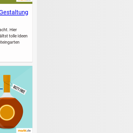
 Gestaltung
acht. Hier
ltst tolle Ideen
Steingarten