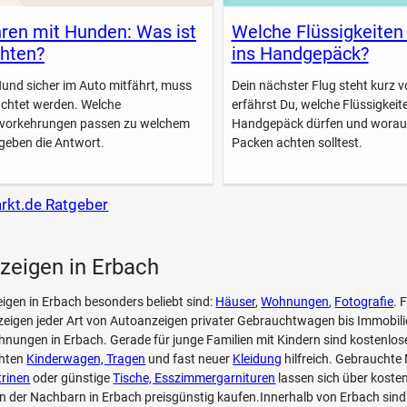
ren mit Hunden: Was ist
Welche Flüssigkeiten
hten?
ins Handgepäck?
Hund sicher im Auto mitfährt, muss
Dein nächster Flug steht kurz vo
achtet werden. Welche
erfährst Du, welche Flüssigkeite
svorkehrungen passen zu welchem
Handgepäck dürfen und worau
geben die Antwort.
Packen achten solltest.
arkt.de Ratgeber
zeigen in Erbach
eigen in Erbach besonders beliebt sind:
Häuser
,
Wohnungen
,
Fotografie
. 
eigen jeder Art von Autoanzeigen privater Gebrauchtwagen bis Immobili
nungen in Erbach. Gerade für junge Familien mit Kindern sind kostenlos
chten
Kinderwagen, Tragen
und fast neuer
Kleidung
hilfreich. Gebrauchte
trinen
oder günstige
Tische, Esszimmergarnituren
lassen sich über koste
n der Nachbarn in Erbach preisgünstig kaufen.Innerhalb von Erbach sind