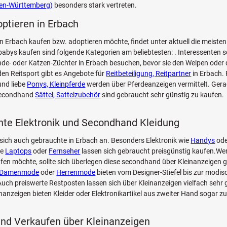
en-Württemberg)
besonders stark vertreten.
optieren in Erbach
n Erbach kaufen bzw. adoptieren möchte, findet unter aktuell die meist
bys kaufen sind folgende Kategorien am beliebtesten: . Interessenten so
de- oder Katzen-Züchter in Erbach besuchen, bevor sie den Welpen oder 
den Reitsport gibt es Angebote für
Reitbeteiligung, Reitpartner
in Erbach. 
nd liebe
Ponys, Kleinpferde
werden über Pferdeanzeigen vermittelt. Ger
secondhand
Sättel, Sattelzubehör
sind gebraucht sehr günstig zu kaufen.
te Elektronik und Secondhand Kleidung
sich auch gebrauchte in Erbach an. Besonders Elektronik wie
Handys
ode
ie
Laptops
oder
Fernseher
lassen sich gebraucht preisgünstig kaufen.Wer
fen möchte, sollte sich überlegen diese secondhand über Kleinanzeigen g
Damenmode
oder
Herrenmode
bieten vom Designer-Stiefel bis zur modi
ch preiswerte Restposten lassen sich über Kleinanzeigen vielfach sehr 
inanzeigen bieten Kleider oder Elektronikartikel aus zweiter Hand sogar z
nd Verkaufen über Kleinanzeigen