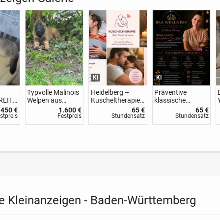
KI
enz
Thermomix TM6
Putzfrau gesucht
2-Zimmer-
 200E
in schwarz Glanz
Wohnung in
Aalen-City voll
.500 €
800 €
VB
600 €
möbliert – frei ab
VB
VB
Festpreis
sofort❗️
e Kleinanzeigen - Baden-Württemberg