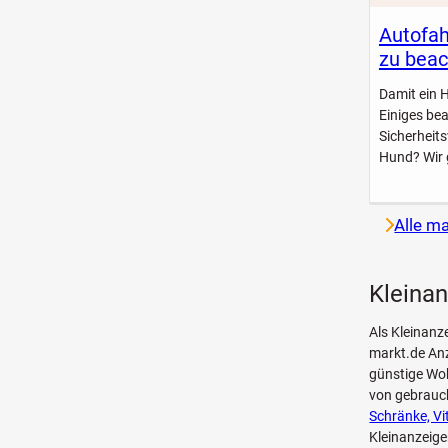
Autofah
zu beac
Damit ein 
Einiges be
Sicherheit
Hund? Wir 
Alle m
Kleinan
Als Kleinanz
markt.de Anz
günstige Woh
von gebrau
Schränke, Vi
Kleinanzeige