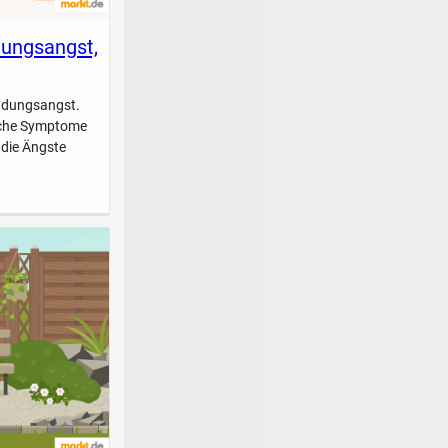
dungsangst,
indungsangst.
elche Symptome
 die Ängste