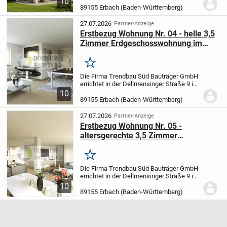
10
und bieten unseren Kunden daher ein
89155 Erbach (Baden-Württemberg)
intelligent konfiguriertes Haus.
Angefangen von der...
27.07.2026
Partner-Anzeige
Erstbezug Wohnung Nr. 04 - helle 3,5
Zimmer Erdgeschosswohnung im
Haus 2
Merken
Die Firma Trendbau Süd Bauträger GmbH
errichtet in der Dellmensinger Straße 9 in
89155 Erbach-Ersingen zwei
10
Mehrfamilienhäuser mit 15
89155 Erbach (Baden-Württemberg)
Wohneinheiten mit überdachten
Stellplätzen und Außenstellplätzen....
27.07.2026
Partner-Anzeige
Erstbezug Wohnung Nr. 05 -
altersgerechte 3,5 Zimmer
Erdgeschosswohnung im Haus 2
Merken
Die Firma Trendbau Süd Bauträger GmbH
errichtet in der Dellmensinger Straße 9 in
89155 Erbach-Ersingen zwei
10
Mehrfamilienhäuser mit 15
89155 Erbach (Baden-Württemberg)
Wohneinheiten mit überdachten
Stellplätzen und Außenstellplätzen.
...