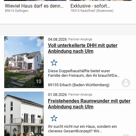
Wieviel Haus darf es denn
Exklusive - sofort
sein ?
beziehbare - 4-Zimmer-
89614 Öpfingen
78315 Radolfzell (Bodensee)
Dachgeschosswohnung auf
der Weinburg in Radolfzell
04.08.2026
Partner-Anzeige
Voll unterkellerte DHH mit guter
Anbindung nach Ulm
Merken
Diese Doppelhaushälfte bietet eurer
Familie den Freiraum, den ihr braucht!
Das
Erdgeschoss ist offen geschnitten. Der
10
großzügige Lebensbereich lädt zum
89155 Erbach (Baden-Württemberg)
gemeinsamen Kochen oder auch zu
Spiele- oder...
01.08.2026
Partner-Anzeige
Freistehendes Raumwunder mit guter
Anbindung nach Ulm
Merken
Ihr sucht nicht nur ein Haus, sondern ein
cleveres Gesamtkonzept? Wir
übernehmen ganzheitliche Verantwortung