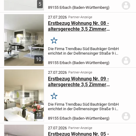
Wohnung überzeugt auf ihren 67,73 m²
5
durch ihre durchdachte Raumaufteilung.
89155 Erbach (Baden-Württemberg)
Der Wohn-,...
27.07.2026
Partner-Anzeige
Erstbezug Wohnung Nr. 08 -
altersgerechte 3,5 Zimmer
Obergeschosswohnung im Haus 2
Merken
Die Firma Trendbau Süd Bauträger GmbH
errichtet in der Dellmensinger Straße 9 in
89155 Erbach-Ersingen zwei
10
Mehrfamilienhäuser mit 15
89155 Erbach (Baden-Württemberg)
Wohneinheiten mit überdachten
Stellplätzen.
Für hohen Wohnkomfor...
27.07.2026
Partner-Anzeige
Erstbezug Wohnung Nr. 09 -
altersgerechte 3,5 Zimmer
Obergeschosswohnung im Haus 2
Merken
Die Firma Trendbau Süd Bauträger GmbH
errichtet in der Dellmensinger Straße 9 in
89155 Erbach-Ersingen zwei
10
Mehrfamilienhäuser mit 15
89155 Erbach (Baden-Württemberg)
Wohneinheiten mit überdachten
Stellplätzen.
Für hohen Wohnkomfor...
27.07.2026
Partner-Anzeige
Erstbezug Wohnung Nr. 05 -