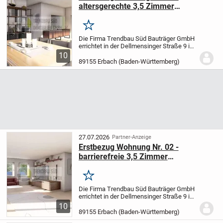
altersgerechte 3,5 Zimmer
Erdgeschosswohnung im Haus 2
Merken
Die Firma Trendbau Süd Bauträger GmbH
errichtet in der Dellmensinger Straße 9 in
89155 Erbach-Ersingen zwei
10
Mehrfamilienhäuser mit 15
89155 Erbach (Baden-Württemberg)
Wohneinheiten mit überdachten
Stellplätzen und Außenstellplätzen.
...
27.07.2026
Partner-Anzeige
Erstbezug Wohnung Nr. 02 -
barrierefreie 3,5 Zimmer
Erdgeschosswohnung im Haus 1
Merken
Die Firma Trendbau Süd Bauträger GmbH
errichtet in der Dellmensinger Straße 9 in
89155 Erbach-Ersingen zwei
10
Mehrfamilienhäuser mit 15
89155 Erbach (Baden-Württemberg)
Wohneinheiten mit überdachten