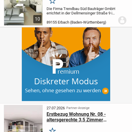
Merken
Die Firma Trendbau Süd Bauträger GmbH
errichtet in der Dellmensinger Straße 9 in
89155 Erbach-Ersingen zwei
10
Mehrfamilienhäuser mit 15
89155 Erbach (Baden-Württemberg)
Wohneinheiten mit überdachten
Stellplätzen sowie Aussenstellplätze...
27.07.2026
Partner-Anzeige
Erstbezug Wohnung Nr. 08 -
altersgerechte 3,5 Zimmer
Obergeschosswohnung im Haus 2