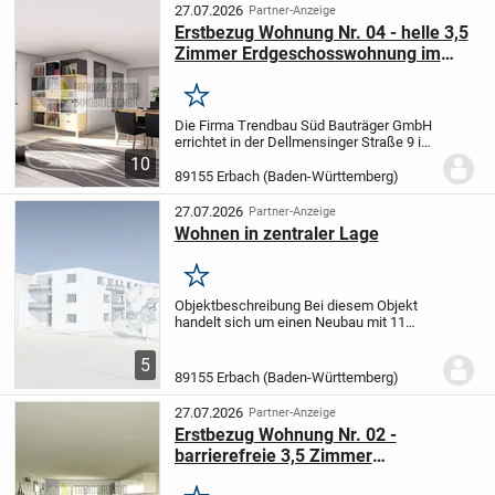
Stellplätzen sowie Aussenstellplätze...
27.07.2026
Partner-Anzeige
Erstbezug Wohnung Nr. 04 - helle 3,5
Zimmer Erdgeschosswohnung im
Haus 2
Merken
Die Firma Trendbau Süd Bauträger GmbH
errichtet in der Dellmensinger Straße 9 in
89155 Erbach-Ersingen zwei
10
Mehrfamilienhäuser mit 15
89155 Erbach (Baden-Württemberg)
Wohneinheiten mit überdachten
Stellplätzen und Außenstellplätzen....
27.07.2026
Partner-Anzeige
Wohnen in zentraler Lage
Merken
Objektbeschreibung Bei diesem Objekt
handelt sich um einen Neubau mit 11
Wohneinheiten.
Die ideale Drei-Zimmer-
Wohnung überzeugt auf ihren 94,36 m²
5
durch ihre durchdachte Raumaufteilung.
89155 Erbach (Baden-Württemberg)
Der...
27.07.2026
Partner-Anzeige
Erstbezug Wohnung Nr. 02 -
barrierefreie 3,5 Zimmer
Erdgeschosswohnung im Haus 1