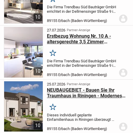
Merken
Die Firma Trendbau Süd Bauträger GmbH
errichtet in der Dellmensinger Straße 9 in
89155 Erbach-Ersingen zwei
10
Mehrfamilienhäuser mit 15
89155 Erbach (Baden-Württemberg)
Wohneinheiten mit überdachten
Stellplätzen.
Für hohen Wohnkomfor...
27.07.2026
Partner-Anzeige
Erstbezug Wohnung Nr. 10 A -
altersgerechte 3,5 Zimmer
Dachgeschosswohnung im Haus 1
Merken
Die Firma Trendbau Süd Bauträger GmbH
errichtet in der Dellmensinger Straße 9 in
89155 Erbach-Ersingen zwei
10
Mehrfamilienhäuser mit 15
89155 Erbach (Baden-Württemberg)
Wohneinheiten mit überdachten
Stellplätzen.
Für hohen Wohnkomfor...
25.07.2026
Partner-Anzeige
NEUBAUGEBIET - Bauen Sie Ihr
Traumhaus in Riningen - Modernes
Wohnen nach Ihren Vorstellungen
Merken
Dieses individuell geplante
Einfamilienhaus in Riningen überzeugt mit
5 Zimmern und einer großzügigen
10
Wohnfläche von 192,67 m² - perfekt, um
89155 Erbach (Baden-Württemberg)
es ganz auf Ihre Bedürfnisse