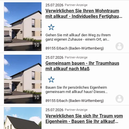
abzustimmen. Auf einem 550 m²...
25.07.2026
Partner-Anzeige
Verwirklichen Sie Ihren Wohntraum
mit allkauf - Individuelles Fertighaus
nach Maß
Merken
Gehen Sie mit allkauf den Weg zu Ihrem
ganz eigenen Zuhause - einem Ort, an
dem Geborgenheit und Lebensqualität
10
aufeinandertreffen. Lassen Sie Ihren
89155 Erbach (Baden-Württemberg)
Wunsch nach einem individuellen
Fertighaus wahr...
25.07.2026
Partner-Anzeige
Gemeinsam bauen - Ihr Traumhaus
mit allkauf nach Maß
Merken
Bauen Sie Ihr persönliches Eigenheim
gemeinsam mit allkauf haus! Dieses
großzügig gestaltete Einfamilienhaus mit
10
5 Zimmern und einer Wohnfläche von
89155 Erbach (Baden-Württemberg)
146,01 m² bietet Ihnen jede Menge Platz
für Ihre...
25.07.2026
Partner-Anzeige
Verwirklichen Sie sich Ihr Traum vom
Eigenheim - Bauen Sie Ihr allkauf
haus!!!