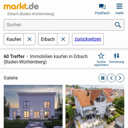
Postfach
mehr
Erbach (Baden-Württemberg)
Suchen
zurücksetzen
Kaufen
Erbach
schließen
schließen
60 Treffer
Immobilien kaufen in Erbach
(Baden-Württemberg)
Suche
Sortierung
speichern
Galerie
automatische R
zurückblät
weite