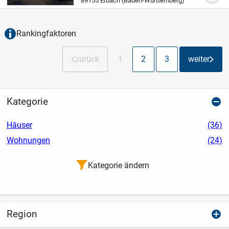
89155 Erbach (Baden-Württemberg)
Zimmern und einer Wohnfläche von
146,01 m² reichlich Raum für...
Rankingfaktoren
zurück
1
2
3
weiter
Kategorie
Häuser
(36)
Wohnungen
(24)
Kategorie ändern
Region