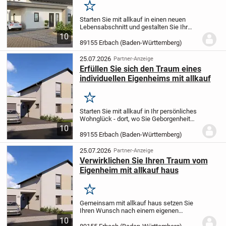
Merken
Starten Sie mit allkauf in einen neuen
Lebensabschnitt und gestalten Sie Ihr
einzigartiges Zuhause nach Ihren
10
Wünschen. Das geplante Einfamilienhaus
89155 Erbach (Baden-Württemberg)
bietet Ihnen auf rund 181,79 m² und mit 5
Zimmern...
25.07.2026
Partner-Anzeige
Erfüllen Sie sich den Traum eines
individuellen Eigenheims mit allkauf
Merken
Starten Sie mit allkauf in Ihr persönliches
Wohnglück - dort, wo Sie Geborgenheit
und Komfort vereinen. Lassen Sie Ihr
10
maßgeschneidertes Fertighaus
89155 Erbach (Baden-Württemberg)
entstehen: Auf etwa 146,01 m² und zwei
Etagen...
25.07.2026
Partner-Anzeige
Verwirklichen Sie Ihren Traum vom
Eigenheim mit allkauf haus
Merken
Gemeinsam mit allkauf haus setzen Sie
Ihren Wunsch nach einem eigenen
Zuhause um! Dieses weitläufige
10
Einfamilienhaus bietet Ihnen mit 5