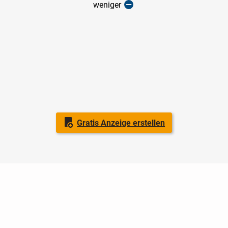
weniger
Gratis Anzeige erstellen
Nutzungsbedingungen
Datenschutz
Barrierefreiheit
Impressum
Kontakt
Hilfe
Sicherheit
Jugendschutz
Login
Konto löschen
Premium buchen
Abo kündigen
Ratgeber
Regionen
Newsletter
Über uns
Jobs