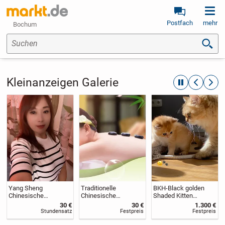
Postfach
mehr
Bochum
Suchen
Kleinanzeigen Galerie
automatische R
zurückblät
weite
Yang Sheng
Traditionelle
BKH-Black golden
Chinesische
Chinesische
Shaded Kitten
Massage Lünen
Massage in Löhne
,reinrassig/Stammba
30 €
30 €
1.300 €
um
Stundensatz
Festpreis
Festpreis