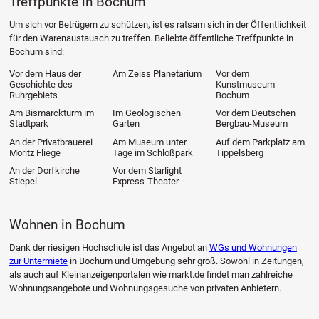
Treffpunkte in Bochum
Um sich vor Betrügern zu schützen, ist es ratsam sich in der Öffentlichkeit
für den Warenaustausch zu treffen. Beliebte öffentliche Treffpunkte in
Bochum sind:
Vor dem Haus der
Am Zeiss Planetarium
Vor dem
Geschichte des
Kunstmuseum
Ruhrgebiets
Bochum
Am Bismarckturm im
Im Geologischen
Vor dem Deutschen
Stadtpark
Garten
Bergbau-Museum
An der Privatbrauerei
Am Museum unter
Auf dem Parkplatz am
Moritz Fliege
Tage im Schloßpark
Tippelsberg
An der Dorfkirche
Vor dem Starlight
Stiepel
Express-Theater
Wohnen in Bochum
Dank der riesigen Hochschule ist das Angebot an
WGs und Wohnungen
zur Untermiete
in Bochum und Umgebung sehr groß. Sowohl in Zeitungen,
als auch auf Kleinanzeigenportalen wie markt.de findet man zahlreiche
Wohnungsangebote und Wohnungsgesuche von privaten Anbietern.