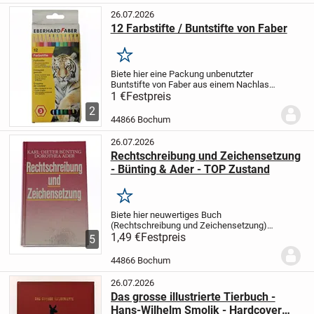
26.07.2026
12 Farbstifte / Buntstifte von Faber
Merken
Biete hier eine Packung unbenutzter
Buntstifte von Faber aus einem Nachlass
an.
Meine Mutter hatte diese für meine
1 €
Festpreis
Kinder damals gekauft und im Keller
2
gelagert.
Eigenschaften:
- 12 Farben
-...
44866 Bochum
26.07.2026
Rechtschreibung und Zeichensetzung
- Bünting & Ader - TOP Zustand
Merken
Biete hier neuwertiges Buch
(Rechtschreibung und Zeichensetzung)
an.
1,49 €
Das Buch stammt aus einem
Festpreis
5
Nachlass. Meine Mutter hat es damals
gekauft, um beruflich sicherer
44866 Bochum
Aufzutreten.
Eine praktische...
26.07.2026
Das grosse illustrierte Tierbuch -
Hans-Wilhelm Smolik - Hardcover