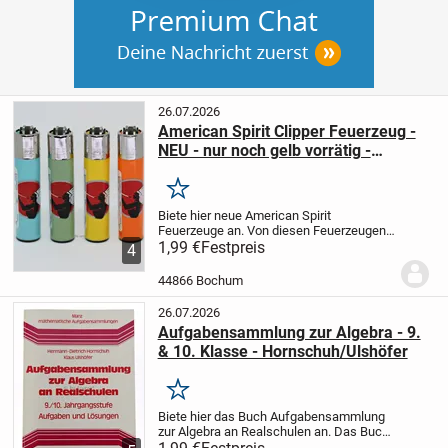
26.07.2026
American Spirit Clipper Feuerzeug -
NEU - nur noch gelb vorrätig -
nachfüllbar
Merken
Biete hier neue American Spirit
Feuerzeuge an.
Von diesen Feuerzeugen
sind mehrere vorhanden, die erworben
1,99 €
Festpreis
4
werden können.
Entsprechend der
Zigarettensorten, sind diese Feuerzeuge
44866 Bochum
in vier Farben...
26.07.2026
Aufgabensammlung zur Algebra - 9.
& 10. Klasse - Hornschuh/Ulshöfer
Merken
Biete hier das Buch Aufgabensammlung
zur Algebra an Realschulen an.
Das Buch
stammt aus meiner Schulzeit und wird