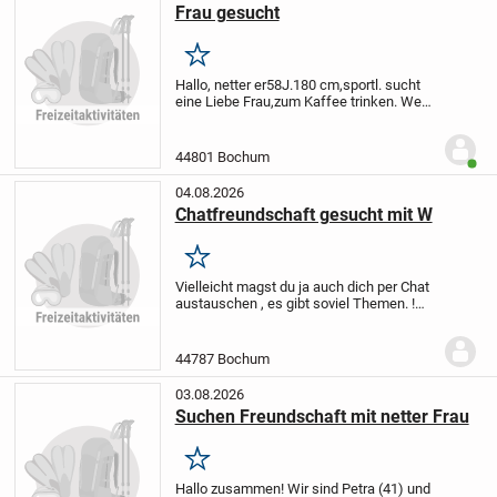
Frau gesucht
Merken
Hallo, netter er58J.180 cm,sportl. sucht
eine Liebe Frau,zum Kaffee trinken.
Wenn
gemeinsames Interesse,auch andere
Freizeitaktivitäten.
44801 Bochum
Benut
04.08.2026
Chatfreundschaft gesucht mit W
Merken
Vielleicht magst du ja auch dich per Chat
austauschen , es gibt soviel Themen. !
Lust dich zu melden. ?
44787 Bochum
03.08.2026
Suchen Freundschaft mit netter Frau
Merken
Hallo zusammen!
Wir sind Petra (41) und