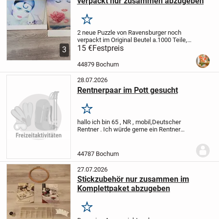
verpackt nur zusammen abzugeben
Merken
2 neue Puzzle von Ravensburger noch
verpackt im Original Beutel a.1000 Teile,
mit einem ausgedruckten Foto als
15 €
Festpreis
3
Vorlage, da beim Umzug die Kartons leider
kaputt gegangen sind.
Tierfreier Haushalt.
44879 Bochum
Die...
28.07.2026
Rentnerpaar im Pott gesucht
Merken
hallo
ich bin 65 , NR , mobil,Deutscher
Rentner .
Ich würde gerne ein Rentner
Paar im Pott kennen lernen.
Ich mag
Kaffee trinken, spazieren gehen, Reisen,
aber auch Filme schauen u quasseln
...
44787 Bochum
27.07.2026
Stickzubehör nur zusammen im
Komplettpaket abzugeben
Merken