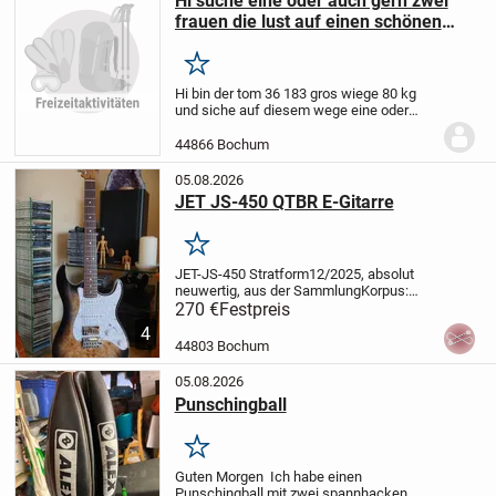
Hi suche eine oder auch gern zwei
frauen die lust auf einen schönen
Abend haben lg
Merken
Hi bin der tom 36 183 gros wiege 80 kg
und siche auf diesem wege eine oder
mehrere frauenfur gemeinsam spas ich
bin recht gut ausgestattet und
44866 Bochum
ausdauernd und hätte gerne wieder
interesse regelmasig...
05.08.2026
JET JS-450 QTBR E-Gitarre
Merken
JET-JS-450 Stratform
12/2025, absolut
neuwertig, aus der Sammlung
Korpus:
Linde mit Wurzelpappeldecke
Hals:
270 €
Festpreis
Geröstetes, kanadisches Ahorn, Modern
4
C
Griffbrett: Palisander, Radius 9,5",
44803 Bochum
Sattelbreite...
05.08.2026
Punschingball
Merken
Guten Morgen
Ich habe einen
Punschingball mit zwei spannhacken