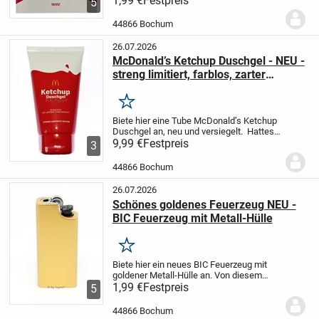
1,99 €
Festpreis
5
nicht mehr benötigt. Es eignet sich für
Schülerinnen und Schüler der 9. und 10....
44866 Bochum
26.07.2026
McDonald’s Ketchup Duschgel - NEU -
streng limitiert, farblos, zarter
Tomatenduft, 2024
Merken
Biete hier eine Tube McDonald’s Ketchup
Duschgel an, neu und versiegelt.
Hattest
du nicht auch schon mal den Traum in
9,99 €
Festpreis
3
Ketchup zu baden?
McDonald’s ermöglicht
es dir!
Lass dich verwöhnen mit dem...
44866 Bochum
26.07.2026
Schönes goldenes Feuerzeug NEU -
BIC Feuerzeug mit Metall-Hülle
Merken
Biete hier ein neues BIC Feuerzeug mit
goldener Metall-Hülle an.
Von diesem
Feuerzeug sind mehrere vorhanden, die
1,99 €
Festpreis
5
erworben werden können.
Bei einer
Abnahme von 5 Stück werden nur 8,50 €
44866 Bochum
berechnet....