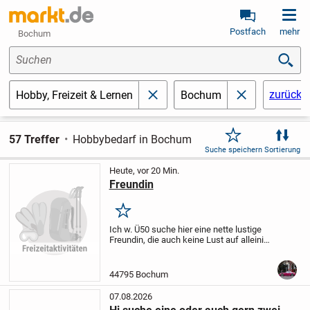
Postfach
mehr
Bochum
Suchen
zurücks
Hobby, Freizeit & Lernen
Bochum
schließen
schließen
57 Treffer
Hobbybedarf in Bochum
Suche speichern
Sortierung
Heute, vor 20 Min.
Freundin
Merken
Ich w. Ü50 suche hier eine nette lustige
Freundin, die auch keine Lust auf alleinige
Unternehmungen hat. Vielleicht könnte
sich ja eine Freundschaft draus
entwickeln. Ich freue mich auf
44795 Bochum
Zuschriften.
N...
07.08.2026