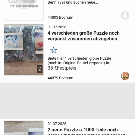
Benni (39) und suchen neue
Freundschaften aus unserer Umgebung.
Wir leben in Bochum und du solltest auch
aus der näheren Umgebung sein.
Zu
44803 Bochum
unseren Interessen...
31.07.2026
4 verschieden große Puzzle noch
verpackt zusammen abzugeben
Merken
Biete hier 4 verschieden große Puzzle
(noch im Original Beutel verpackt) im
Komplettpaket für 35,-€.F.P.an. Nähere
35 €
Festpreis
2
Beschreibung, siehe die jeweiligen
Einzelinserate. Die Puzzle sind ab sofort...
44879 Bochum
31.07.2026
2 neue Puzzle a.1000 Teile noch