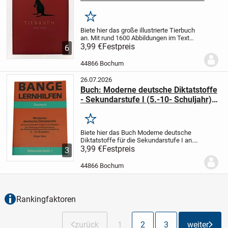
(große)
Merken
Biete hier das große illustrierte Tierbuch
an.
Mit rund 1600 Abbildungen im Text
und auf 32 farbigen und 32 einfarbigen
3,99 €
Festpreis
6
Tafeln.
Das Buch hat einen festen
Einband mit Goldprägung.
Ideales
44866 Bochum
Nachschlag...
26.07.2026
Buch: Moderne deutsche Diktatstoffe
- Sekundarstufe I (5.-10- Schuljahr)
von Edgar Neis
Merken
Biete hier das Buch Moderne deutsche
Diktatstoffe für die Sekundarstufe I an.
Das Buch stammt aus meiner Schulzeit
3,99 €
Festpreis
3
und wird nicht mehr benötigt. Es eignet
sich für Schülerinnen und Schüler der...
44866 Bochum
Rankingfaktoren
zurück
1
2
3
weiter