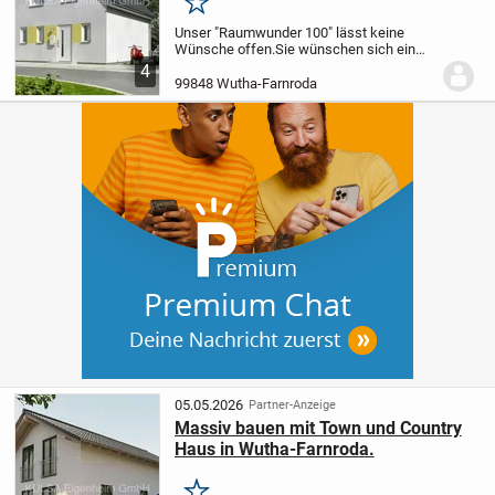
Merken
Unser "Raumwunder 100" lässt keine
Wünsche offen.
Sie wünschen sich ein
Haus, das Ihnen alles bietet - ohne
4
überflüssige Spielereien? Dann treten Sie
99848 Wutha-Farnroda
ein: Ihr neues Zuhause empfängt Sie mit
hellen und...
05.05.2026
Partner-Anzeige
Massiv bauen mit Town und Country
Haus in Wutha-Farnroda.