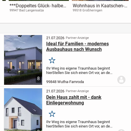
***Doppeltes Glück- halbe
Wohnhaus in Kaatschen-
Rate!***
Weichau
99947 Bad Langensalza
99518 Großheringen
21.07.2026
Partner-Anzeige
Ideal für Familien - modernes
Ausbauhaus nach Wunsch
Merken
Ihr Weg ins eigene Traumhaus beginnt
hier
Stellen Sie sich einen Ort vor, an dem
Sie ankommen, abschalten und sich
8
sofort zuhause fühlen. Dieses moderne
99848 Wutha-Farnroda
Neubauprojekt in hochwertiger
Holzständerbauwe...
21.07.2026
Partner-Anzeige
Dein Haus zahlt mit - dank
Einliegerwohnung
Merken
Ihr Weg ins eigene Traumhaus beginnt
hier
Stellen Sie sich einen Ort vor, an dem
Sie ankommen, abschalten und sich