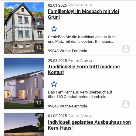
großzügigen Wohnfläche...
02.01.2026
Partner-Anzeige
Familienidyll in Mosbach mit viel
Grün!
Merken
Genießen Sie die Kombination aus Ruhe
und Platz mit den Liebsten. Ihr neues
Zuhause hat ideale Voraussetzungen für
10
Ihre Familie. Eine neuwertige
99848 Wutha-Farnroda
Einbauküche und das frisch sanierte
Badezimmer laden...
29.08.2025
Partner-Anzeige
Traditionelle Form trifft moderne
Kontur!
Merken
Das Familienhaus Vero überzeugt auf
über 160 Quadratmetern durch die
Großzügigkeit der Räume sowie seiner
10
offenen Grundrissgestaltung im
99848 Wutha-Farnroda
Wohnbereich: Die offene Küche und der
Wohn- und Essbereich...
01.08.2025
Partner-Anzeige
Individuell geplantes Ausbauhaus von
Kern-Haus!