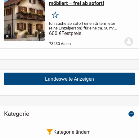
möbliert – frei ab sofort❗️
Merken
Ich suche ab sofort einen Untermieter
(eine Einzelperson) für eine ca. 50 m²
große, voll möblierte 2-Zimmer-
600 €
Festpreis
1
KI
Dachgeschosswohnung in bester Lage
der Aalen-City.
Top-Lage
* Nur ca. 150 m
73430 Aalen
zum Rathaus...
Landesweite Anzeigen
Kategorie
Kategorie ändern