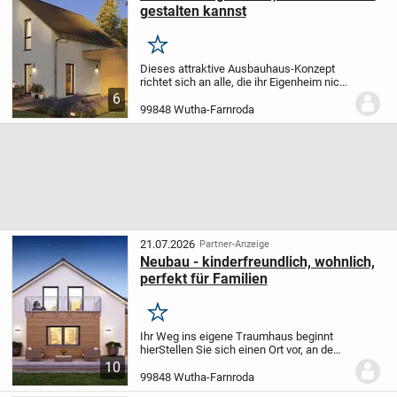
gestalten kannst
Merken
Dieses attraktive Ausbauhaus-Konzept
richtet sich an alle, die ihr Eigenheim nicht
von der Stange möchten, sondern aktiv an
6
der Entstehung ihres Zuhauses mitwirken
99848 Wutha-Farnroda
wollen. Durch Eigenleistung im...
21.07.2026
Partner-Anzeige
Neubau - kinderfreundlich, wohnlich,
perfekt für Familien
Merken
Ihr Weg ins eigene Traumhaus beginnt
hier
Stellen Sie sich einen Ort vor, an dem
Sie ankommen, abschalten und sich
10
sofort zuhause fühlen. Dieses moderne
99848 Wutha-Farnroda
Neubauprojekt in hochwertiger