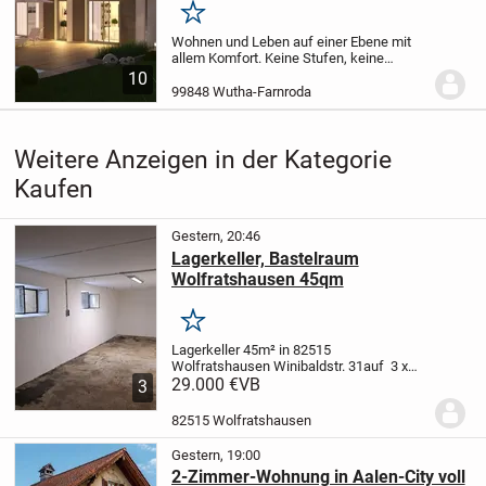
Merken
Wohnen und Leben auf einer Ebene mit
allem Komfort. Keine Stufen, keine
Treppen - Barrierefreiheit im ganzen
10
Haus.
Der Bungalow Easy bietet auf ca. 76
99848 Wutha-Farnroda
m² Wohnfläche eine optimale
Raumaufteilung zum...
Weitere Anzeigen in der Kategorie
Kaufen
Gestern, 20:46
Lagerkeller, Bastelraum
Wolfratshausen 45qm
Merken
Lagerkeller 45m² in 82515
Wolfratshausen Winibaldstr. 31
auf 3 x
15m bietet sich viel Stellwand für
29.000 €
VB
3
Regale
Stromanschluß mit eigenem
Zähler
Der Raum hat 2 Fenster, Zufahrt
82515 Wolfratshausen
über die Tiefgarage (190m)...
Gestern, 19:00
2-Zimmer-Wohnung in Aalen-City voll