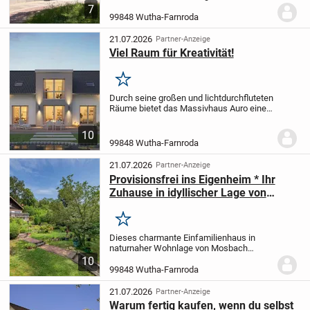
Wohngesundheit, Naturverbundenheit und
7
moderne Lebensqualität vereint
Ein
99848 Wutha-Farnroda
Zuhause für Menschen, die das
Besondere suchen.
Am Ende einer
21.07.2026
Partner-Anzeige
ruhigen...
Viel Raum für Kreativität!
Merken
Durch seine großen und lichtdurchfluteten
Räume bietet das Massivhaus Auro eine
einmalige Wohlfühlatmosphäre. Der
Flachdacherker des Familienhauses, der
10
sich über zwei Vollgeschosse erstreckt,
99848 Wutha-Farnroda
macht...
21.07.2026
Partner-Anzeige
Provisionsfrei ins Eigenheim * Ihr
Zuhause in idyllischer Lage von
Mosbach
Merken
Dieses charmante Einfamilienhaus in
naturnaher Wohnlage von Mosbach
vereint Gemütlichkeit, Funktionalität und
10
einen hohen Freizeitwert. Ursprünglich im
99848 Wutha-Farnroda
Jahr 1982 als Wochenendhaus errichtet,
wurde die...
21.07.2026
Partner-Anzeige
Warum fertig kaufen, wenn du selbst