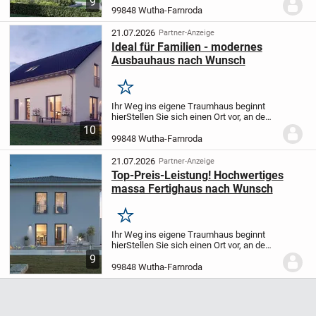
9
sofort zuhause fühlen. Dieses moderne
99848 Wutha-Farnroda
Neubauprojekt in hochwertiger
Holzständerbauwe...
21.07.2026
Partner-Anzeige
Ideal für Familien - modernes
Ausbauhaus nach Wunsch
Merken
Ihr Weg ins eigene Traumhaus beginnt
hier
Stellen Sie sich einen Ort vor, an dem
Sie ankommen, abschalten und sich
10
sofort zuhause fühlen. Dieses moderne
99848 Wutha-Farnroda
Neubauprojekt in hochwertiger
Holzständerbauwe...
21.07.2026
Partner-Anzeige
Top-Preis-Leistung! Hochwertiges
massa Fertighaus nach Wunsch
Merken
Ihr Weg ins eigene Traumhaus beginnt
hier
Stellen Sie sich einen Ort vor, an dem
Sie ankommen, abschalten und sich
9
sofort zuhause fühlen. Dieses moderne
99848 Wutha-Farnroda
Neubauprojekt in hochwertiger
Holzständerbauwe...