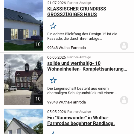
Holzständerbauwe...
21.07.2026
Partner-Anzeige
KLASSISCHER GRUNDRISS -
GROSSZÜGIGES HAUS
Merken
Ein echter Blickfang des Design 12 ist die
Fassade, die durch ihre farbige
Gestaltung zum echten Hingucker wird.
10
Doch auch die Räume unter dem
99848 Wutha-Farnroda
Satteldach haben auf mehr als 160 m²
Wohnfläche vieles zu...
06.05.2026
Partner-Anzeige
solide und werthaltig- 10
Wohneinheiten- Komplettsanierung
2015
Merken
Die Liegenschaft besteht aus einem
ehemaligen Schulgrundstück mit einem
Hauptgebäude (Bj. ca.1909) und zwei
10
weiteren Gebäuden (Bj. ca. 1958). Im Jahr
99848 Wutha-Farnroda
2015 wurde das gesamte Areal zu einer
Wohnanlage...
05.05.2026
Partner-Anzeige
Ein "Raumwunder" in Wutha-
Farnrodas begehrter Randlage.