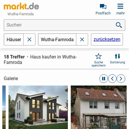
Postfach
mehr
Wutha-Farnroda
Suchen
zurücksetzen
Häuser
Wutha-Farnroda
schließen
schließen
18 Treffer
Haus kaufen in Wutha-
Farnroda
Suche
Sortierung
speichern
Galerie
automatische R
zurückblät
weite