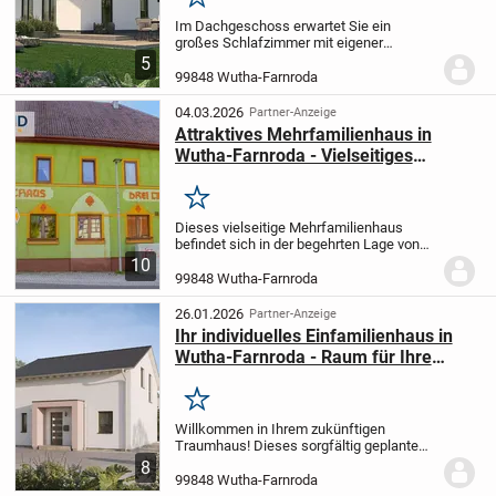
Merken
Im Dachgeschoss erwartet Sie ein
großes Schlafzimmer mit eigener
Ankleide. Auch die beiden weiteren
5
Zimmer garantieren ihren Bewohnern viel
99848 Wutha-Farnroda
Freiraum. Das Bodensee 129 ist ein Haus
für Genießer -...
04.03.2026
Partner-Anzeige
Attraktives Mehrfamilienhaus in
Wutha-Farnroda - Vielseitiges
Anwesen mit großem Potenzial
Merken
Dieses vielseitige Mehrfamilienhaus
befindet sich in der begehrten Lage von
Mosbach. Das Anwesen steht derzeit
10
vermietet und erzielt eine monatliche
99848 Wutha-Farnroda
Warmmiete von 5.100 Euro, was es zu
einer...
26.01.2026
Partner-Anzeige
Ihr individuelles Einfamilienhaus in
Wutha-Farnroda - Raum für Ihre
Träume
Merken
Willkommen in Ihrem zukünftigen
Traumhaus! Dieses sorgfältig geplante
Einfamilienhaus in Wutha-Farnroda wird
8
ganz nach Ihren Wünschen und
99848 Wutha-Farnroda
Vorstellungen projektiert. Mit einer