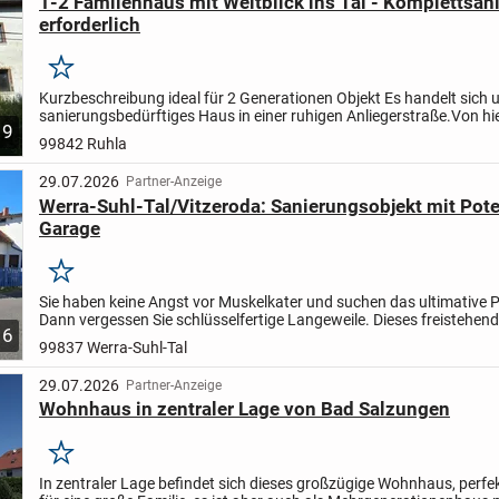
1-2 Familenhaus mit Weitblick ins Tal - Komplettsan
erforderlich
Merken
Kurzbeschreibung ideal für 2 Generationen Objekt Es handelt sich 
sanierungsbedürftiges Haus in einer ruhigen Anliegerstraße.
Von hi
9
man einen freien Blick ins Tal und auf die Stadt...
99842 Ruhla
29.07.2026
Partner-Anzeige
Werra-Suhl-Tal/Vitzeroda: Sanierungsobjekt mit Pote
Garage
Merken
Sie haben keine Angst vor Muskelkater und suchen das ultimative P
Dann vergessen Sie schlüsselfertige Langeweile. Dieses freistehend
6
Vitzeroda ist ehrlich: Es ist ein echter...
99837 Werra-Suhl-Tal
29.07.2026
Partner-Anzeige
Wohnhaus in zentraler Lage von Bad Salzungen
Merken
In zentraler Lage befindet sich dieses großzügige Wohnhaus, perfe