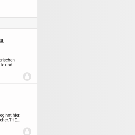
stück in
und nachhaltig
Natur und
andlage von
gebaut
unmittelbarer Nähe
Drackendorf
zum Zentrum
ss
erischen
ute und
ginnt hier.
cher.
THE