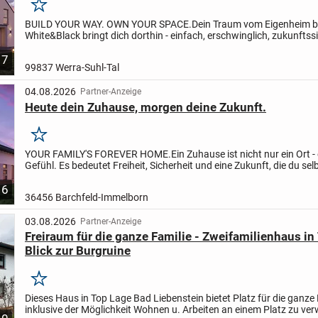
Merken
BUILD YOUR WAY. OWN YOUR SPACE.
Dein Traum vom Eigenheim be
White&Black bringt dich dorthin - einfach, erschwinglich, zukunftssi
RIGHT MATCH.
Finanzierung, Grundstück, Haus -...
7
99837 Werra-Suhl-Tal
04.08.2026
Partner-Anzeige
Heute dein Zuhause, morgen deine Zukunft.
Merken
YOUR FAMILY'S FOREVER HOME.
Ein Zuhause ist nicht nur ein Ort - 
Gefühl.
Es bedeutet Freiheit, Sicherheit und eine Zukunft, die du sel
gestalten kannst.
Mit White&Black bekommst du mehr...
6
36456 Barchfeld-Immelborn
03.08.2026
Partner-Anzeige
Freiraum für die ganze Familie - Zweifamilienhaus in
Blick zur Burgruine
Merken
Dieses Haus in Top Lage Bad Liebenstein bietet Platz für die ganze 
inklusive der Möglichkeit Wohnen u. Arbeiten an einem Platz zu verw