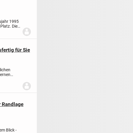
ujahr 1995
Platz. Die
ertig für Sie
lichen
dernen
r Randlage
m Blick -