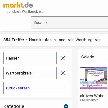
Landkreis Wartburgkreis
Suchen
354 Treffer
Haus kaufen in Landkreis Wartburgkreis
Galerie
Häuser
schließen
Wartburgkreis
schließen
zurücksetzen
Bleibende Werte
+++ JETZT beim
Nicht lang war
schaffen -
Bau sparen durch
lieber STARTE
99195 Großrudestedt
36414 Unterbreizbach
96528 Schalkau
Großzügiges
Muskelhypothek -
Potential in T
Kategorie