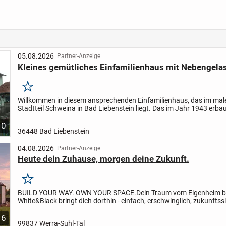
u
Grund
Ortsr
Jena-
05.08.2026
Partner-Anzeige
Kleines gemütliches Einfamilienhaus mit Nebengela
Merken
Willkommen in diesem ansprechenden Einfamilienhaus, das im mal
Stadtteil Schweina in Bad Liebenstein liegt. Das im Jahr 1943 erba
1998 renovierte Haus erstreckt sich über eine...
10
36448 Bad Liebenstein
04.08.2026
Partner-Anzeige
Heute dein Zuhause, morgen deine Zukunft.
Merken
BUILD YOUR WAY. OWN YOUR SPACE.
Dein Traum vom Eigenheim be
White&Black bringt dich dorthin - einfach, erschwinglich, zukunftssi
RIGHT MATCH.
Finanzierung, Grundstück, Haus -...
6
99837 Werra-Suhl-Tal