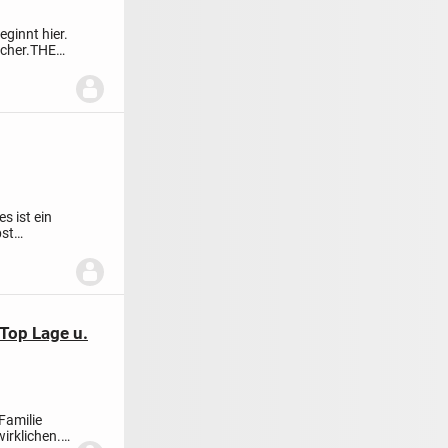
ginnt hier.
cher.
THE
es ist ein
bst
 Top Lage u.
Familie
irklichen.