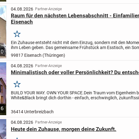
04.08.2026
Partner-Anzeige
Raum für den nächsten Lebensabschnitt - Einfamilie
Eisenach
Merken
Ein Zuhause entsteht nicht mit dem Einzug, sondern mit den Momen
ihm Leben geben. Das gemeinsame Frühstück am Esstisch, ein S
10
im Garten oder das erste Kinderzimmer unter dem Dach -...
99817 Eisenach (Thüringen)
04.08.2026
Partner-Anzeige
Minimalistisch oder voller Persönlichkeit? Du entsch
Merken
BUILD YOUR WAY. OWN YOUR SPACE.
Dein Traum vom Eigenheim be
White&Black bringt dich dorthin - einfach, erschwinglich, zukunftssi
RIGHT MATCH.
Finanzierung, Grundstück, Haus -...
6
36414 Unterbreizbach
04.08.2026
Partner-Anzeige
Heute dein Zuhause, morgen deine Zukunft.