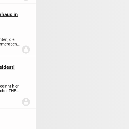
nhaus in
ten, die
ommerabend
eidest!
ginnt hier.
cher.
THE