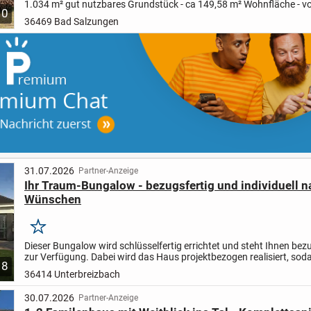
1.034 m² gut nutzbares Grundstück - ca 149,58 m² Wohnfläche - vo
10
unterkellert 67,86 - große umlaufende Terrasse - großes...
36469 Bad Salzungen
31.07.2026
Partner-Anzeige
Ihr Traum-Bungalow - bezugsfertig und individuell n
Wünschen
Merken
Dieser Bungalow wird schlüsselfertig errichtet und steht Ihnen bez
zur Verfügung. Dabei wird das Haus projektbezogen realisiert, sod
8
Ihre persönlichen Vorstellungen und Wünsche...
36414 Unterbreizbach
30.07.2026
Partner-Anzeige