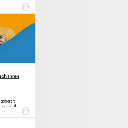
ll
ach Ihren
ugsbereit
ass es auf