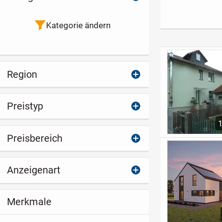
Familienhaus mit
Massives
Lage Schalka
besonderem Reiz in
Ausbauhaus in
Großrudestedt
Unterbreizbach
Kategorie ändern
Region
Preistyp
Preisbereich
Anzeigenart
Merkmale