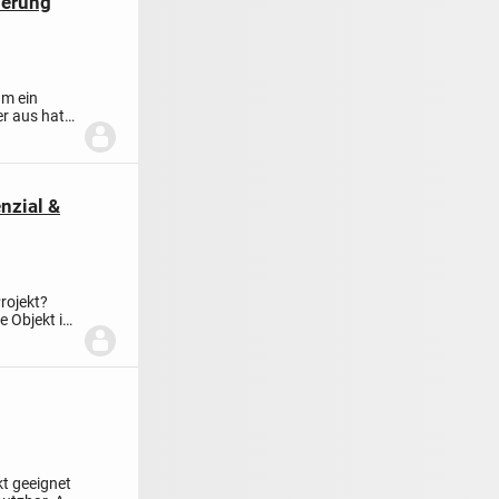
ierung
um ein
er aus hat
nzial &
rojekt?
e Objekt in
kt geeignet