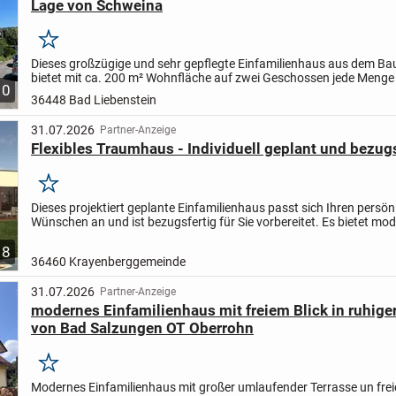
Lage von Schweina
Merken
Dieses großzügige und sehr gepflegte Einfamilienhaus aus dem Ba
bietet mit ca. 200 m² Wohnfläche auf zwei Geschossen jede Menge 
10
Raumaufteilung mit insgesamt 8 Zimmern, 2 Küchen...
36448 Bad Liebenstein
31.07.2026
Partner-Anzeige
Flexibles Traumhaus - Individuell geplant und bezugsf
Merken
Dieses projektiert geplante Einfamilienhaus passt sich Ihren persön
Wünschen an und ist bezugsfertig für Sie vorbereitet. Es bietet mo
Wohnkomfort und eine durchdachte Architektur, die auf...
8
36460 Krayenberggemeinde
31.07.2026
Partner-Anzeige
modernes Einfamilienhaus mit freiem Blick in ruhige
von Bad Salzungen OT Oberrohn
Merken
Modernes Einfamilienhaus mit großer umlaufender Terrasse un freie