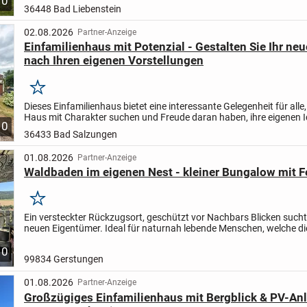
10
Das Haus kann sofort bezogen u. genutzt werden....
36448 Bad Liebenstein
02.08.2026
Partner-Anzeige
Einfamilienhaus mit Potenzial - Gestalten Sie Ihr ne
nach Ihren eigenen Vorstellungen
Merken
Dieses Einfamilienhaus bietet eine interessante Gelegenheit für alle, 
Haus mit Charakter suchen und Freude daran haben, ihre eigenen 
10
Vorstellungen umzusetzen. Die Immobilie überzeugt...
36433 Bad Salzungen
01.08.2026
Partner-Anzeige
Waldbaden im eigenen Nest - kleiner Bungalow mit F
Merken
Ein versteckter Rückzugsort, geschützt vor Nachbars Blicken sucht
neuen Eigentümer. Ideal für naturnah lebende Menschen, welche d
suchen oder einfach ein Erholungsort, um der Stadt zu...
10
99834 Gerstungen
01.08.2026
Partner-Anzeige
Großzügiges Einfamilienhaus mit Bergblick & PV-Anl