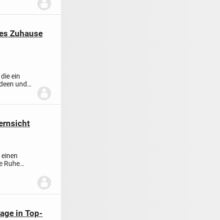
ues Zuhause
die ein
Ideen und
ernsicht
 einen
ie Ruhe
age in Top-