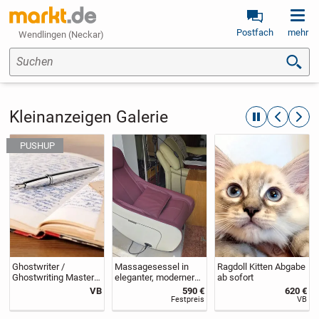
Postfach
mehr
Wendlingen (Neckar)
Suchen
Kleinanzeigen Galerie
automatische R
zurückblät
weite
Ghostwriter /
Massagesessel in
Ragdoll Kitten Abgabe
Ghostwriting Master
eleganter, moderner
ab sofort
– Bachelor...
Form, neuwertig, da
VB
590 €
620 €
nach
Festpreis
VB
Serienrippenbruch für