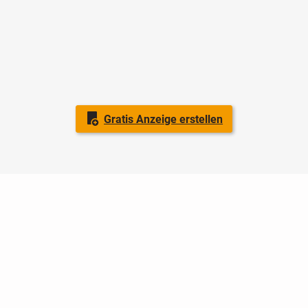
Gratis Anzeige erstellen
Nutzungsbedingungen
Datenschutz
Barrierefreiheit
Impressum
Kontakt
Hilfe
Sicherheit
Jugendschutz
Login
Konto löschen
Premium buchen
Abo kündigen
Ratgeber
Newsletter
Über uns
Jobs
Werbung
Facebook
Widget erstellen