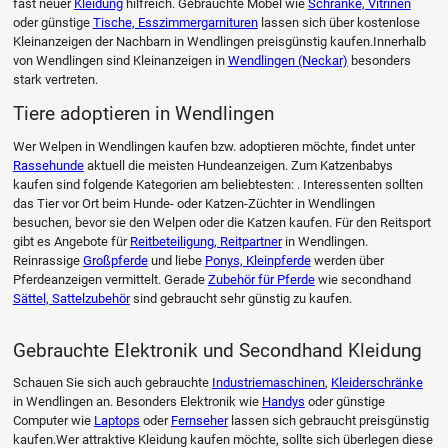
fast neuer
Kleidung
hilfreich. Gebrauchte Möbel wie
Schränke, Vitrinen
oder günstige
Tische, Esszimmergarnituren
lassen sich über kostenlose
Kleinanzeigen der Nachbarn in Wendlingen preisgünstig kaufen.Innerhalb
von Wendlingen sind Kleinanzeigen in
Wendlingen (Neckar)
besonders
stark vertreten.
Tiere adoptieren in Wendlingen
Wer Welpen in Wendlingen kaufen bzw. adoptieren möchte, findet unter
Rassehunde
aktuell die meisten Hundeanzeigen. Zum Katzenbabys
kaufen sind folgende Kategorien am beliebtesten: . Interessenten sollten
das Tier vor Ort beim Hunde- oder Katzen-Züchter in Wendlingen
besuchen, bevor sie den Welpen oder die Katzen kaufen. Für den Reitsport
gibt es Angebote für
Reitbeteiligung, Reitpartner
in Wendlingen.
Reinrassige
Großpferde
und liebe
Ponys, Kleinpferde
werden über
Pferdeanzeigen vermittelt. Gerade
Zubehör für Pferde
wie secondhand
Sättel, Sattelzubehör
sind gebraucht sehr günstig zu kaufen.
Gebrauchte Elektronik und Secondhand Kleidung
Schauen Sie sich auch gebrauchte
Industriemaschinen
,
Kleiderschränke
in Wendlingen an. Besonders Elektronik wie
Handys
oder günstige
Computer wie
Laptops
oder
Fernseher
lassen sich gebraucht preisgünstig
kaufen.Wer attraktive Kleidung kaufen möchte, sollte sich überlegen diese