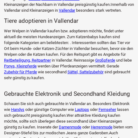
Kleinanzeigen der Nachbarn in Vallendar preisgünstig kaufen.Innerhalb von
Vallendar sind Kleinanzeigen in
Vallendar
besonders stark vertreten.
Tiere adoptieren in Vallendar
Wer Welpen in Vallendar kaufen bzw. adoptieren möchte, findet unter
aktuell die meisten Hundeanzeigen. Zum Katzenbabys kaufen sind
folgende Kategorien am beliebtesten: . Interessenten sollten das Tier vor
Ort beim Hunde- oder Katzen-Züchter in Vallendar besuchen, bevor sie den
Welpen oder die Katzen kaufen. Für den Reitsport gibt es Angebote für
Reitbeteiligung, Reitpartner
in Vallendar. Reinrassige
Großpferde
und liebe
Ponys, Kleinpferde
werden über Pferdeanzeigen vermittelt. Gerade
Zubehör für Pferde
wie secondhand
Sättel, Sattelzubehör
sind gebraucht
sehr günstig zu kaufen.
Gebrauchte Elektronik und Secondhand Kleidung
Schauen Sie sich auch gebrauchte in Vallendar an. Besonders Elektronik
wie
Handys
oder günstige Computer wie
Laptops
oder
Fernseher
lassen
sich gebraucht preisgünstig kaufen.Wer attraktive Kleidung kaufen
möchte, sollte sich überlegen diese secondhand über Kleinanzeigen
günstig zu kaufen. Inserate der
Damenmode
oder
Herrenmode
bieten vom
Designer-Stiefel bis zur modischen Jeans ganze Gaderoben.Auch