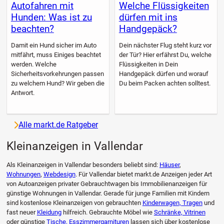
Autofahren mit
Welche Flüssigkeiten
Hunden: Was ist zu
dürfen mit ins
beachten?
Handgepäck?
Damit ein Hund sicher im Auto
Dein nächster Flug steht kurz vor
mitfährt, muss Einiges beachtet
der Tür? Hier erfährst Du, welche
werden. Welche
Flüssigkeiten in Dein
Sicherheitsvorkehrungen passen
Handgepäck dürfen und worauf
zu welchem Hund? Wir geben die
Du beim Packen achten solltest.
Antwort.
Alle markt.de Ratgeber
Kleinanzeigen in Vallendar
Als Kleinanzeigen in Vallendar besonders beliebt sind:
Häuser
,
Wohnungen
,
Webdesign
. Für Vallendar bietet markt.de Anzeigen jeder Art
von Autoanzeigen privater Gebrauchtwagen bis Immobilienanzeigen für
günstige Wohnungen in Vallendar. Gerade für junge Familien mit Kindern
sind kostenlose Kleinanzeigen von gebrauchten
Kinderwagen, Tragen
und
fast neuer
Kleidung
hilfreich. Gebrauchte Möbel wie
Schränke, Vitrinen
oder günstige
Tische, Esszimmergarnituren
lassen sich über kostenlose