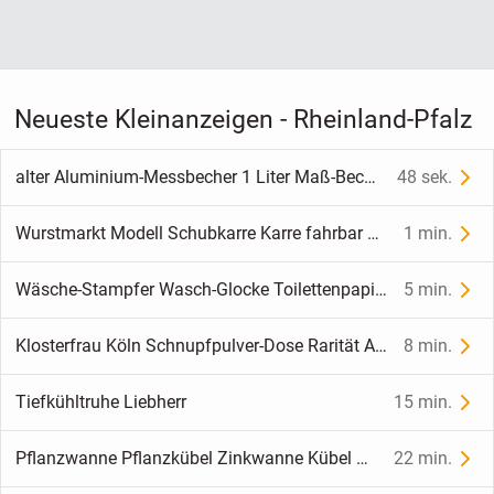
Neueste Kleinanzeigen - Rheinland-Pfalz
alter Aluminium-Messbecher 1 Liter Maß-Becher Antik Höhe 17 cm
48 sek.
Wurstmarkt Modell Schubkarre Karre fahrbar Weinfass Handarbeit
1 min.
Wäsche-Stampfer Wasch-Glocke Toilettenpapierhalter Messing Antik
5 min.
Klosterfrau Köln Schnupfpulver-Dose Rarität Antik Vintage
8 min.
Tiefkühltruhe Liebherr
15 min.
Pflanzwanne Pflanzkübel Zinkwanne Kübel Wanne 40 L undicht
22 min.