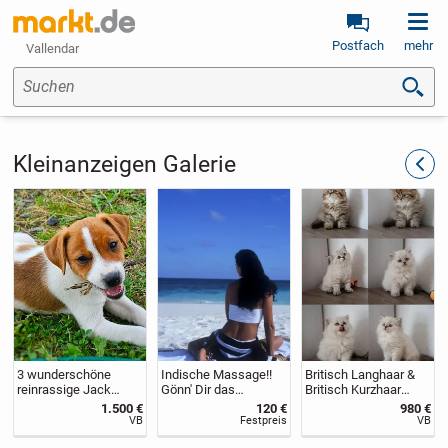
Postfach
mehr
Vallendar
Suchen
Kleinanzeigen Galerie
zurüc
3 wunderschöne
Indische Massage!!
Britisch Langhaar &
reinrassige Jack
Gönn' Dir das
Britisch Kurzhaar
Russell Terrier
Besondere!
Kitten mit
1.500 €
120 €
980 €
Welpen
Stammbaum
VB
Festpreis
VB