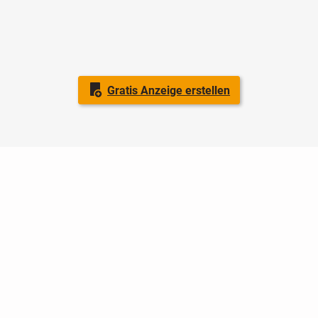
Gratis Anzeige erstellen
Nutzungsbedingungen
Datenschutz
Barrierefreiheit
Impressum
Kontakt
Hilfe
Sicherheit
Jugendschutz
Login
Konto löschen
Premium buchen
Abo kündigen
Ratgeber
Newsletter
Über uns
Jobs
Werbung
Facebook
Widget erstellen
markt.de
ist ein Angebot von © markt.de GmbH & Co. KG - Dein