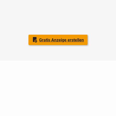
Gratis Anzeige erstellen
Nutzungsbedingungen
Datenschutz
Barrierefreiheit
Impressum
Kontakt
Hilfe
Sicherheit
Jugendschutz
Login
Konto löschen
Premium buchen
Abo kündigen
Ratgeber
Newsletter
Über uns
Jobs
Werbung
Facebook
Widget erstellen