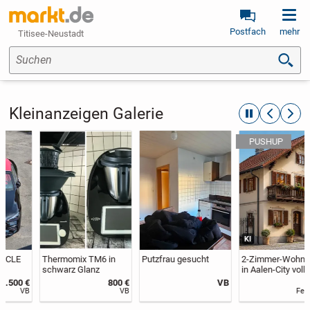
Postfach
mehr
Titisee-Neustadt
Suchen
Kleinanzeigen Galerie
automatische R
zurückblät
weite
KI
Thermomix TM6 in
Putzfrau gesucht
2-Zimmer-Wohnung
schwarz Glanz
in Aalen-City voll
möbliert – frei ab
800 €
VB
600 €
sofort❗️
VB
Festpreis