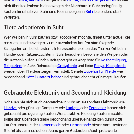
wie
Schränke, Vitrinen
oder günstige
Tische, Esszimmergarnituren
lassen
sich über kostenlose Kleinanzeigen der Nachbarn in Suhr preisgünstig
kaufen.Innerhalb von Suhr sind Kleinanzeigen in
Suhr
besonders stark
vertreten.
Tiere adoptieren in Suhr
Wer Welpen in Suhr kaufen bzw. adoptieren möchte, findet unter aktuell die
meisten Hundeanzeigen. Zum Katzenbabys kaufen sind folgende
Kategorien am beliebtesten: . Interessenten sollten das Tier vor Ort beim
Hunde- oder Katzen-Züchter in Suhr besuchen, bevor sie den Welpen oder
die Katzen kaufen. Für den Reitsport gibt es Angebote für
Reitbeteiligung,
Reitpartner
in Suhr. Reinrassige
Großpferde
und liebe
Ponys, Kleinpferde
werden über Pferdeanzeigen vermittelt. Gerade
Zubehör für Pferde
wie
secondhand
Sättel, Sattelzubehör
sind gebraucht sehr günstig zu kaufen.
Gebrauchte Elektronik und Secondhand Kleidung
Schauen Sie sich auch gebrauchte in Suhr an. Besonders Elektronik wie
Handys
oder günstige Computer wie
Laptops
oder
Fernseher
lassen sich
gebraucht preisgünstig kaufen.Wer attraktive Kleidung kaufen möchte,
sollte sich überlegen diese secondhand über Kleinanzeigen günstig zu
kaufen. Inserate der
Damenmode
oder
Herrenmode
bieten vom Designer-
Stiefel bis zur modischen Jeans ganze Gaderoben.Auch preiswerte