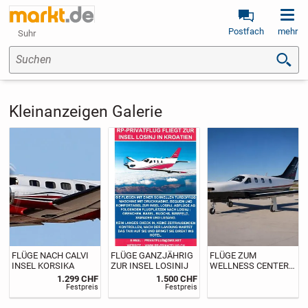
Postfach
mehr
Suhr
Suchen
Kleinanzeigen Galerie
FLÜGE NACH CALVI
FLÜGE GANZJÄHRIG
FLÜGE ZUM
INSEL KORSIKA
ZUR INSEL LOSINIJ
WELLNESS CENTER
IN LEUTKIRCH
1.299 CHF
1.500 CHF
Festpreis
Festpreis