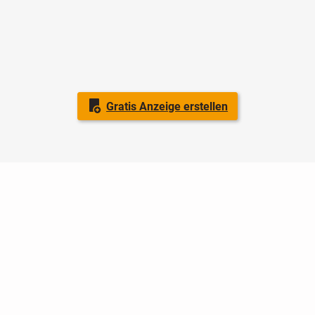
Gratis Anzeige erstellen
Nutzungsbedingungen
Datenschutz
Barrierefreiheit
Impressum
Kontakt
Hilfe
Sicherheit
Jugendschutz
Login
Konto löschen
Premium buchen
Abo kündigen
Ratgeber
Newsletter
Über uns
Jobs
Werbung
Facebook
Widget erstellen