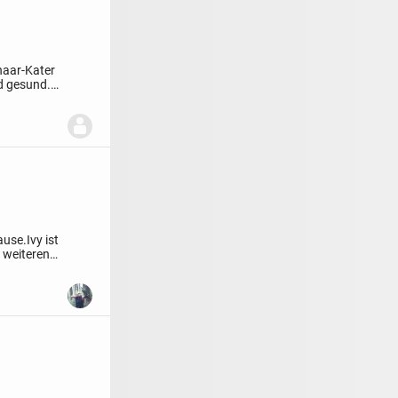
haar-Kater
d gesund.
ause.
Ivy ist
 weiteren