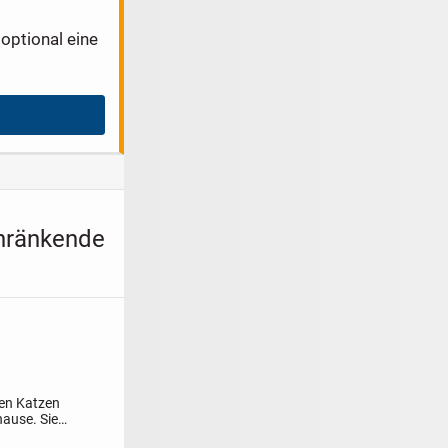
optional eine
chränkende
nen Katzen
ause. Sie