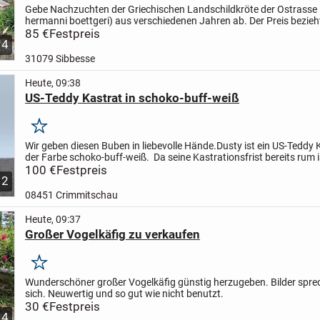
Gebe Nachzuchten der Griechischen Landschildkröte der Ostrasse
hermanni boettgeri) aus verschiedenen Jahren ab.
Der Preis bezieh
Nachzuchten aus dem Jahr 2025.Der Preis älterer...
85 €
Festpreis
4
31079 Sibbesse
Heute, 09:38
US-Teddy Kastrat in schoko-buff-weiß
Merken
Wir geben diesen Buben in liebevolle Hände.
Dusty ist ein US-Teddy 
der Farbe schoko-buff-weiß.
Da seine Kastrationsfrist bereits rum i
auch sofort zu Damen ziehen.
100 €
Festpreis
2
08451 Crimmitschau
Heute, 09:37
Großer Vogelkäfig zu verkaufen
Merken
Wunderschöner großer Vogelkäfig günstig herzugeben. Bilder spre
sich. Neuwertig und so gut wie nicht benutzt.
30 €
Festpreis
4