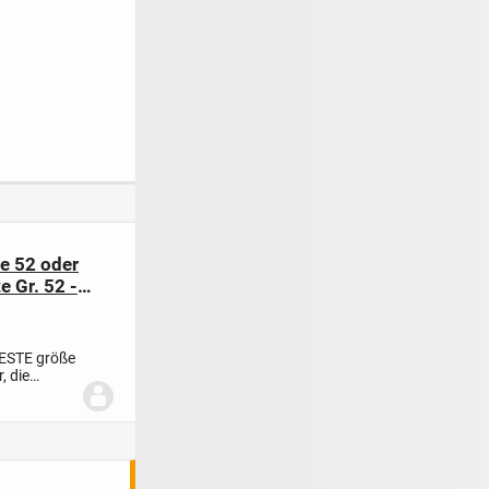
e 52 oder
e Gr. 52 -
ESTE größe
, die