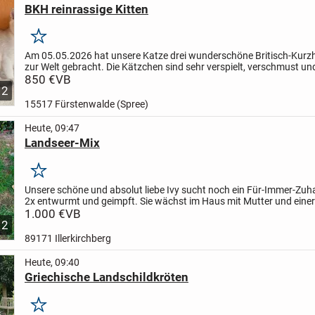
BKH reinrassige Kitten
Merken
Am 05.05.2026 hat unsere Katze drei wunderschöne Britisch-Kurz
zur Welt gebracht.
Die Kätzchen sind sehr verspielt, verschmust un
Schon bereit, in ihr neues Zuhause umzuziehen....
850 €
VB
12
15517 Fürstenwalde (Spree)
Heute, 09:47
Landseer-Mix
Merken
Unsere schöne und absolut liebe Ivy sucht noch ein Für-Immer-Zuh
2x entwurmt und geimpft. Sie wächst im Haus mit Mutter und einer
Hündin, so wie 8 Geschwister und 2 Katzen auf....
1.000 €
VB
2
89171 Illerkirchberg
Heute, 09:40
Griechische Landschildkröten
Merken