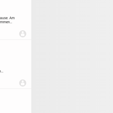
hause.
Am
kommen
n
-ED-OCD