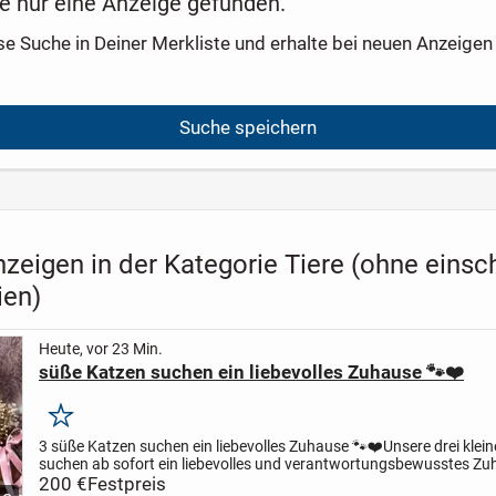
e nur eine Anzeige gefunden.
se Suche in Deiner Merkliste und erhalte bei neuen Anzeigen 
Suche speichern
nzeigen in der Kategorie Tiere (ohne eins
ien)
Heute, vor 23 Min.
süße Katzen suchen ein liebevolles Zuhause 🐾❤️
Merken
3 süße Katzen suchen ein liebevolles Zuhause 🐾❤️
Unsere drei klei
suchen ab sofort ein liebevolles und verantwortungsbewusstes Zuh
wurden am 07.05.2026 geboren und sind nun bereit,...
200 €
Festpreis