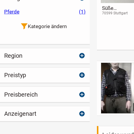
Süße
Pferde
(1)
Britischkurzh
70599 Stuttgart
Kitten BLH
abzugeben
Kategorie ändern
Region
Preistyp
Preisbereich
Anzeigenart