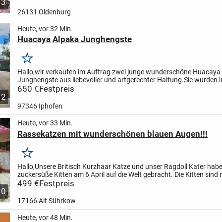
3
26131 Oldenburg
Heute, vor 32 Min.
Huacaya Alpaka Junghengste
Merken
Hallo,
wir verkaufen im Auftrag zwei junge wunderschöne Huacaya
Junghengste aus liebevoller und artgerechter Haltung.
Sie wurden 
2025 geboren und können ab sofort abgeholt werden.
650 €
Festpreis
Die...
12
97346 Iphofen
Heute, vor 33 Min.
Rassekatzen mit wunderschönen blauen Augen!!!
Merken
Hallo,
Unsere Britisch Kurzhaar Katze und unser Ragdoll Kater hab
zuckersüße Kitten am 6 April auf die Welt gebracht. Die Kitten sind
Wochen alt und dürfen nun ihr richtiges zu Hause...
499 €
Festpreis
10
17166 Alt Sührkow
Heute, vor 48 Min.