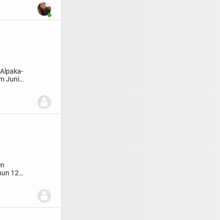
Benutzer ist online
 Alpaka-
im Juni
en
 nun 12