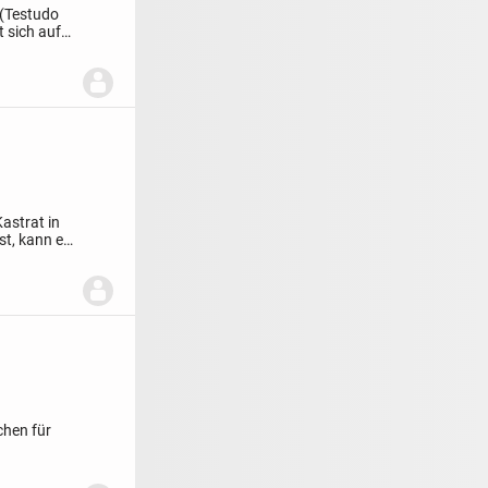
 (Testudo
t sich auf
Kastrat in
st, kann er
chen für