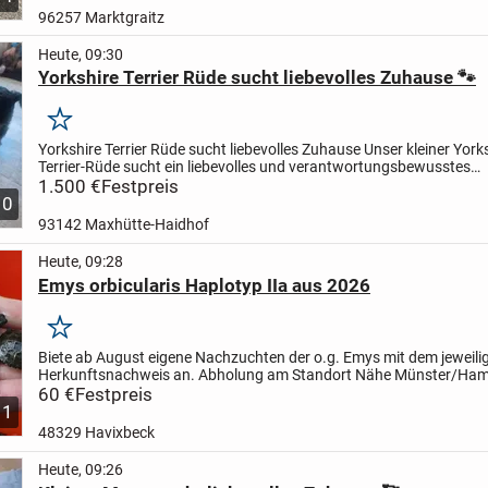
96257 Marktgraitz
Heute, 09:30
Yorkshire Terrier Rüde sucht liebevolles Zuhause 🐾
Merken
Yorkshire Terrier Rüde sucht liebevolles Zuhause
Unser kleiner Yorks
Terrier-Rüde sucht ein liebevolles und verantwortungsbewusstes
Zuhause.
1.500 €
Festpreis
Alter: 11 WochenGewicht: aktuell ca. 1,55...
10
93142 Maxhütte-Haidhof
Heute, 09:28
Emys orbicularis Haplotyp IIa aus 2026
Merken
Biete ab August eigene Nachzuchten der o.g. Emys mit dem jeweili
Herkunftsnachweis an. Abholung am Standort Nähe Münster/Ha
60 €
Festpreis
1
48329 Havixbeck
Heute, 09:26