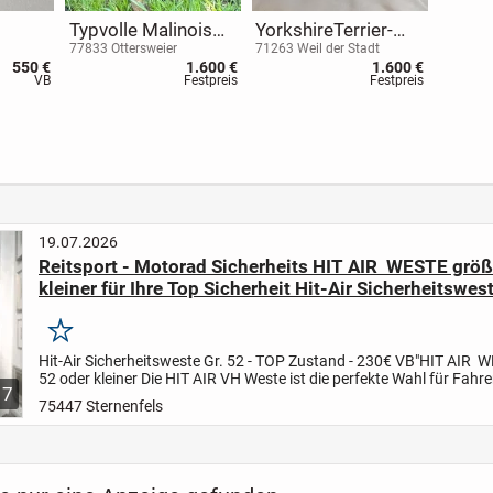
Typvolle Malinois
YorkshireTerrier-
aar
Welpen aus
WELPEN mit
77833 Ottersweier
71263 Weil der Stadt
550 €
1.600 €
1.600 €
kontrollierter. Zucht
Ahnenpass
VB
Festpreis
Festpreis
19.07.2026
Reitsport - Motorad Sicherheits HIT AIR WESTE größ
kleiner für Ihre Top Sicherheit Hit-Air Sicherheitswest
TOP Zustand - 235€ VB"
Merken
Hit-Air Sicherheitsweste Gr. 52 - TOP Zustand - 230€ VB"
HIT AIR W
52 oder kleiner
Die HIT AIR VH Weste ist die perfekte Wahl für Fahrer
7
fortschrittlichen Schutz suchen, ohne auf...
75447 Sternenfels