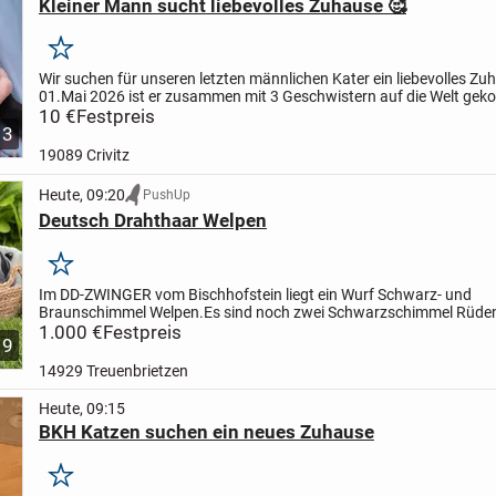
Kleiner Mann sucht liebevolles Zuhause 🥰
Merken
Wir suchen für unseren letzten männlichen Kater ein liebevolles Zu
01.Mai 2026 ist er zusammen mit 3 Geschwistern auf die Welt ge
💞
10 €
Sein Fell ist schwarz 🐱
Festpreis
Der kleine Mann steht im...
3
19089 Crivitz
Heute, 09:20
PushUp
Deutsch Drahthaar Welpen
Merken
Im DD-ZWINGER vom Bischhofstein liegt ein Wurf Schwarz- und
Braunschimmel Welpen.
Es sind noch zwei Schwarzschimmel Rüde
abzugeben.
1.000 €
Festpreis
Mutter: Hanna vom Bischhofstein VJP, HZP, VGP, HD
9
frei,...
14929 Treuenbrietzen
Heute, 09:15
BKH Katzen suchen ein neues Zuhause
Merken