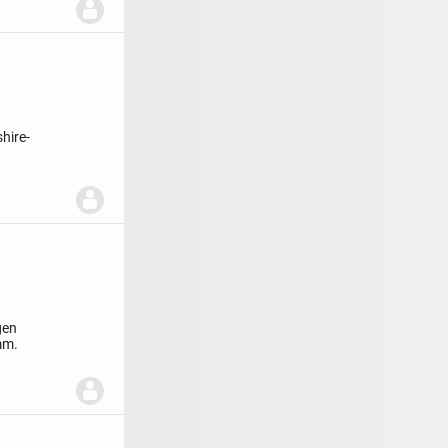
hire-
gen
mm.