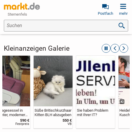
Postfach
mehr
Sternenfels
Suchen
Kleinanzeigen Galerie
automatische R
zurückblät
weite
KI
Süße Britischkurzhaar
Sie haben Problem
Heidelberg –
Kitten BLH abzugeben
mit Ihrer IT?
Kuscheltherapie für
Körper und Seele
550 €
65 €
VB
Stundensatz