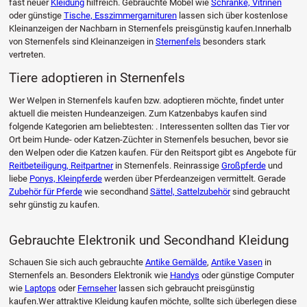
fast neuer
Kleidung
hilfreich. Gebrauchte Möbel wie
Schränke, Vitrinen
oder günstige
Tische, Esszimmergarnituren
lassen sich über kostenlose
Kleinanzeigen der Nachbarn in Sternenfels preisgünstig kaufen.Innerhalb
von Sternenfels sind Kleinanzeigen in
Sternenfels
besonders stark
vertreten.
Tiere adoptieren in Sternenfels
Wer Welpen in Sternenfels kaufen bzw. adoptieren möchte, findet unter
aktuell die meisten Hundeanzeigen. Zum Katzenbabys kaufen sind
folgende Kategorien am beliebtesten: . Interessenten sollten das Tier vor
Ort beim Hunde- oder Katzen-Züchter in Sternenfels besuchen, bevor sie
den Welpen oder die Katzen kaufen. Für den Reitsport gibt es Angebote für
Reitbeteiligung, Reitpartner
in Sternenfels. Reinrassige
Großpferde
und
liebe
Ponys, Kleinpferde
werden über Pferdeanzeigen vermittelt. Gerade
Zubehör für Pferde
wie secondhand
Sättel, Sattelzubehör
sind gebraucht
sehr günstig zu kaufen.
Gebrauchte Elektronik und Secondhand Kleidung
Schauen Sie sich auch gebrauchte
Antike Gemälde
,
Antike Vasen
in
Sternenfels an. Besonders Elektronik wie
Handys
oder günstige Computer
wie
Laptops
oder
Fernseher
lassen sich gebraucht preisgünstig
kaufen.Wer attraktive Kleidung kaufen möchte, sollte sich überlegen diese