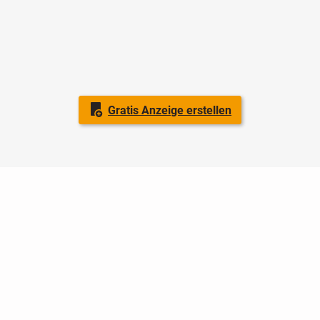
Gratis Anzeige erstellen
Nutzungsbedingungen
Datenschutz
Barrierefreiheit
Impressum
Kontakt
Hilfe
Sicherheit
Jugendschutz
Login
Konto löschen
Premium buchen
Abo kündigen
Ratgeber
Newsletter
Über uns
Jobs
Werbung
Facebook
Widget erstellen