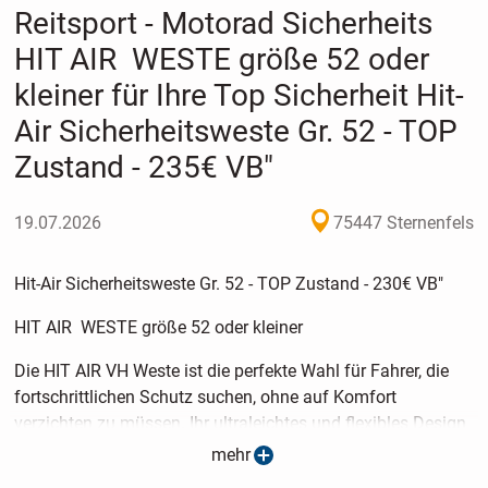
Reitsport - Motorad Sicherheits
HIT AIR WESTE größe 52 oder
kleiner für Ihre Top Sicherheit Hit-
Air Sicherheitsweste Gr. 52 - TOP
Zustand - 235€ VB"
19.07.2026
75447 Sternenfels
Hit-Air Sicherheitsweste Gr. 52 - TOP Zustand - 230€ VB"
HIT AIR WESTE größe 52 oder kleiner
Die HIT AIR VH Weste ist die perfekte Wahl für Fahrer, die
fortschrittlichen Schutz suchen, ohne auf Komfort
verzichten zu müssen. Ihr ultraleichtes und flexibles Design
erlaubt es, sie unter zugelassenen Jacken zu tragen, um
mehr
Sicherheit zu gewährleisten, ohne Kompromisse beim Stil