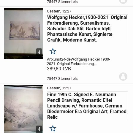
Vollplastisch aus Holz geschnitzt,
75447 Sternenfels
polychrom von Hand gefasst...
Gestern, 12:27
Wolfgang Hecker,1930-2021 Original
Farbradierung, Surrealismus,
Salvador Dalí Stil, Garten Idyll,
Phantastische Kunst, Signierte
Grafik, Moderne Kunst.
4
Merken
Artkunst24-de
Wolfgang Hecker,1930-
2021 Original Farbradierung,
Surrealismus, Salvador Dalí Stil, Garten
389,80 €
VB
Idyll, Phantastische Kunst, Signierte
Grafik, Moderne Kunst.
Expertise:
75447 Sternenfels
Wolfgang Hecker –...
Gestern, 12:27
Fine 19th C. Signed E. Neumann
Pencil Drawing, Romantic Eifel
Landscape w/ Farmhouse, German
Biedermeier Era Original Art, Framed
Relic
4
Merken