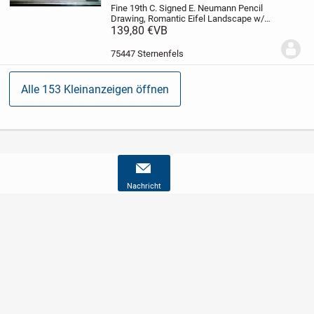
Fine 19th C. Signed E. Neumann Pencil
Drawing, Romantic Eifel Landscape w/
Farmhouse, German Biedermeier Era
139,80 €
VB
Original Art, Framed Relic
Die
akademische Laufbahn von Emil
75447 Sternenfels
Neumann (eigentlich Friedrich...
Alle 153 Kleinanzeigen öffnen
Nachricht