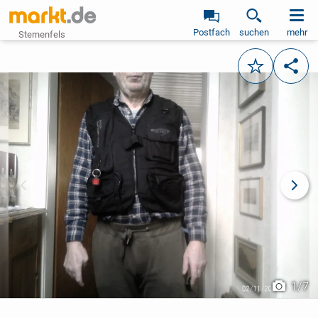
Postfach
suchen
mehr
Sternenfels
Merken
Teile
vorheriges Bild
näch
1
/
7