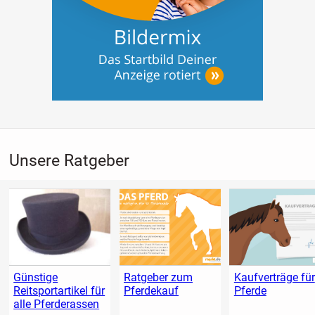
M160 - 1751 kg (50ccm)
L165 - 1801,1 kg (60cc)
Unsere Ratgeber
Günstige
Ratgeber zum
Kaufverträge für
Reitsportartikel für
Pferdekauf
Pferde
alle Pferderassen