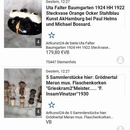
Gestern, 12:27
Uta Falter Baumgarten 1924 HH 1922
Steckvase Orange Ocker Stahlblau
Kunst AkHamburg bei Paul Helms
und Michael Bossard.
Merken
4
Artkunst24-de
biete:
Uta Falter
Baumgarten 1924 HH 1922 Steckvase
Orange Ocker Stahlblau Kunst
179,80 €
VB
AkHamburg bei Paul Helms und Michael
Bossard.
Steckvase Orange Ocker
75447 Sternenfels
Stahlblau Einzelstück oval : 14...
Gestern, 12:27
5 Sammlerstücke hier: Grödnertal
Meran mus. Flaschenkorken
"Grieskram2"Meister..... "F.
InsamVinatzer"1930
Merken
4
Artkunst24-de
5 Sammlerstücke hier:
Grödnertal Meran mus. Flaschenkorken
"Grieskram2"Meister..... "F.
VB
InsamVinatzer"1930
Technik: