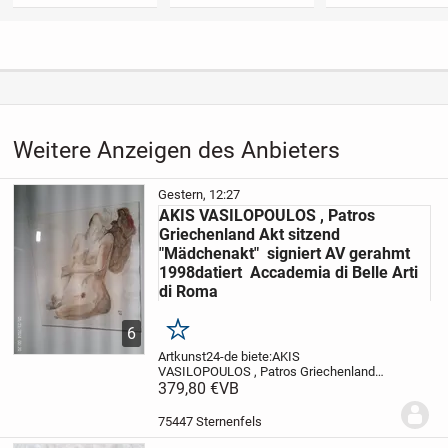
Weitere Anzeigen des Anbieters
Gestern, 12:27
AKIS VASILOPOULOS , Patros
Griechenland Akt sitzend
"Mädchenakt" signiert AV gerahmt
1998datiert Accademia di Belle Arti
di Roma
6
Merken
Artkunst24-de
biete:
AKIS
VASILOPOULOS , Patros Griechenland
Akt sitzend "Mädchenakt" signiert AV
379,80 €
VB
gerahmt 1998datiert
Accademia di Belle
Arti di Roma
impressionistisches Aquarell
75447 Sternenfels
!!
...