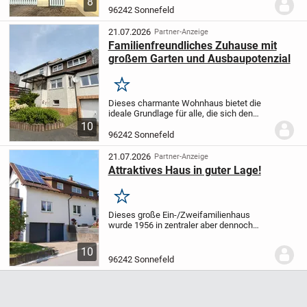
8
Badezimmern und 3 Toiletten ist dieses
96242 Sonnefeld
Wohnhaus...
21.07.2026
Partner-Anzeige
Familienfreundliches Zuhause mit
großem Garten und Ausbaupotenzial
Merken
Dieses charmante Wohnhaus bietet die
ideale Grundlage für alle, die sich den
Traum vom eigenen Zuhause erfüllen
10
möchten. Helle Räume, ein großzügiges
96242 Sonnefeld
Grundstück und der besondere Charakter
der...
21.07.2026
Partner-Anzeige
Attraktives Haus in guter Lage!
Merken
Dieses große Ein-/Zweifamilienhaus
wurde 1956 in zentraler aber dennoch
ruhiger Lage von Sonnefeld erbaut. 1975
erfolgte ein Anbau. Jede Etage bietet ein
10
großes Wohnzimmer (über 40 m²
96242 Sonnefeld
Wohnfläche im...