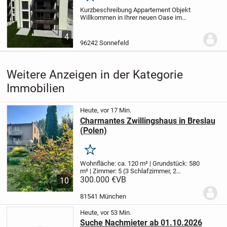
Kurzbeschreibung Appartement Objekt
Willkommen in Ihrer neuen Oase im
charmanten Sonnefeld. Diese exquisite
Wohnung, die sich perfekt für Singles
4
oder als Investitionsmöglichkeit eignet,
96242 Sonnefeld
wurde im Jahr...
Weitere Anzeigen in der Kategorie
Immobilien
Heute, vor 17 Min.
Charmantes Zwillingshaus in Breslau
(Polen)
Merken
Wohnfläche: ca. 120 m² | Grundstück: 580
m² | Zimmer: 5 (3 Schlafzimmer, 2
Wohnzimmer) | Baujahr: 1970er
300.000 €
VB
Dieses
10
liebevoll gepflegte Zwillingshaus
(Doppelhaushälfte) aus den 1970er
81541 München
Jahren bietet auf...
Heute, vor 53 Min.
Suche Nachmieter ab 01.10.2026