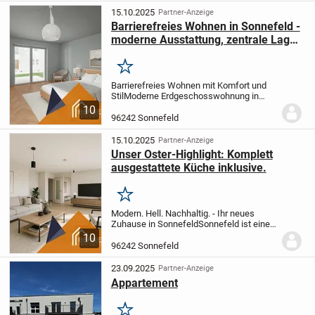
15.10.2025
Partner-Anzeige
Barrierefreies Wohnen in Sonnefeld -
moderne Ausstattung, zentrale Lage,
exzellente Anbindung
Merken
Barrierefreies Wohnen mit Komfort und
Stil
Moderne Erdgeschosswohnung in
Sonnefeld bei Coburg / Oberfranken
Lage
10
& Umgebung
Willkommen in Sonnefeld -
96242 Sonnefeld
einer charmanten Marktgemeinde, die
ländliche...
15.10.2025
Partner-Anzeige
Unser Oster-Highlight: Komplett
ausgestattete Küche inklusive.
Merken
Modern. Hell. Nachhaltig. - Ihr neues
Zuhause in Sonnefeld
Sonnefeld ist eine
charmante Gemeinde im Herzen
10
Oberfrankens - ruhig gelegen und
96242 Sonnefeld
dennoch bestens angebunden.
Einkaufsmöglichkeiten,...
23.09.2025
Partner-Anzeige
Appartement
Merken