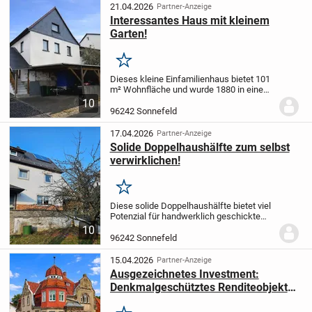
Nutzflächen und...
21.04.2026
Partner-Anzeige
Interessantes Haus mit kleinem
Garten!
Merken
Dieses kleine Einfamilienhaus bietet 101
m² Wohnfläche und wurde 1880 in einem
beliebten Ortsteil von Sonnefeld erbaut.
10
Es bietet im Erdgeschoss neben dem
96242 Sonnefeld
schicken Wohnzimmer auch ein
Arbeitszimmer...
17.04.2026
Partner-Anzeige
Solide Doppelhaushälfte zum selbst
verwirklichen!
Merken
Diese solide Doppelhaushälfte bietet viel
Potenzial für handwerklich geschickte
Käufer oder Familien, die sich den Traum
10
vom Eigenheim nach eigenen
96242 Sonnefeld
Vorstellungen verwirklichen möchten.
Das Haus wurde...
15.04.2026
Partner-Anzeige
Ausgezeichnetes Investment:
Denkmalgeschütztes Renditeobjekt
mit Sonder-AfA in Sonnefeld