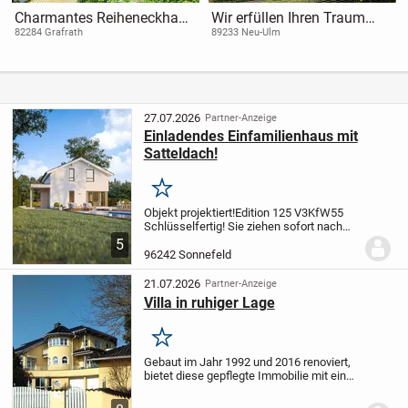
Charmantes Reiheneckhaus
Wir erfüllen Ihren Traum
in Top Lage in Grafrath
vom Eigenheim! *massa
82284 Grafrath
89233 Neu-Ulm
haus*
27.07.2026
Partner-Anzeige
Einladendes Einfamilienhaus mit
Satteldach!
Merken
Objekt projektiert!
Edition 125 V3
KfW55
Schlüsselfertig! Sie ziehen sofort nach
der Hausübergabe ein.
Kaum eine andere
5
Dachform zeigt sich so variabel wie das
96242 Sonnefeld
Satteldach: Je nach Region und...
21.07.2026
Partner-Anzeige
Villa in ruhiger Lage
Merken
Gebaut im Jahr 1992 und 2016 renoviert,
bietet diese gepflegte Immobilie mit einer
Gesamtfläche von 355 m² Platz für die
ganze Familie. Mit 9 Zimmern, 2