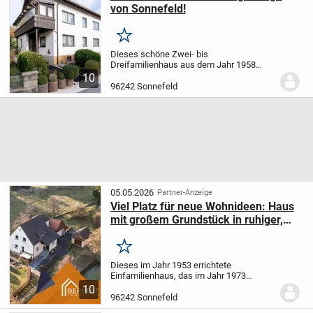
von Sonnefeld!
Merken
Dieses schöne Zwei- bis
Dreifamilienhaus aus dem Jahr 1958
bietet mit einer Wohnfläche von rund 208
10
Quadratmetern und einem großzügigen
96242 Sonnefeld
Grundstück von ca. 771 Quadratmetern
ideale Voraussetzungen für...
05.05.2026
Partner-Anzeige
Viel Platz für neue Wohnideen: Haus
mit großem Grundstück in ruhiger,
gut angebundener Lage
Merken
Dieses im Jahr 1953 errichtete
Einfamilienhaus, das im Jahr 1973
erweitert wurde, bietet eine solide
10
Grundlage für Käufer, die eine Immobilie
96242 Sonnefeld
mit großzügigem Grundstück, vielseitigen