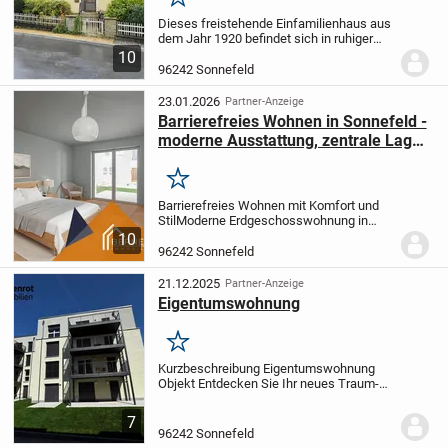
Merken
Dieses freistehende Einfamilienhaus aus
dem Jahr 1920 befindet sich in ruhiger
Wohnlage von Sonnefeld und bietet ca.
10
155 m² Wohnfläche auf zwei
96242 Sonnefeld
Vollgeschossen. Das Haus überzeugt
durch seinen...
23.01.2026
Partner-Anzeige
Barrierefreies Wohnen in Sonnefeld -
moderne Ausstattung, zentrale Lage,
exzellente Anbindung
Merken
Barrierefreies Wohnen mit Komfort und
Stil
Moderne Erdgeschosswohnung in
Sonnefeld bei Coburg / Oberfranken
Lage
10
& Umgebung
Willkommen in Sonnefeld -
96242 Sonnefeld
einer charmanten Marktgemeinde, die
ländliche...
21.12.2025
Partner-Anzeige
Eigentumswohnung
Merken
Kurzbeschreibung Eigentumswohnung
Objekt Entdecken Sie Ihr neues Traum-
Penthouse im Herzen von Sonnefeld!
Diese exquisite Wohnung überzeugt nicht
7
nur durch ihre erstklassige Lage, sondern
96242 Sonnefeld
auch durch...