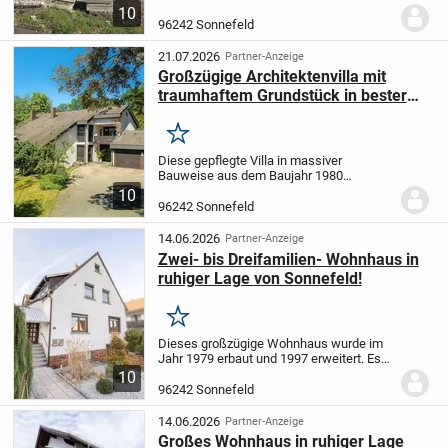
ausgebrannte Sandstein-Villa.
Auf Grund
10
der Topografie (Lage an einem Tal)
96242 Sonnefeld
können nur ca. 3.000 m² des
Grundstücks...
21.07.2026
Partner-Anzeige
Großzügige Architektenvilla mit
traumhaftem Grundstück in bester
Lage von Sonnefeld
Merken
Diese gepflegte Villa in massiver
Bauweise aus dem Baujahr 1980
präsentiert sich als außergewöhnlich
10
großzügiges Zuhause mit viel Raum für
96242 Sonnefeld
Familie, Arbeiten und Gäste. Auf ca. 261
m² Wohnfläche,...
14.06.2026
Partner-Anzeige
Zwei- bis Dreifamilien- Wohnhaus in
ruhiger Lage von Sonnefeld!
Merken
Dieses großzügige Wohnhaus wurde im
Jahr 1979 erbaut und 1997 erweitert. Es
steht auf einem 510 Quadratmeter großen
10
Grundstück in angenehmer Wohnlage und
96242 Sonnefeld
bietet mit einer Gesamtwohnfläche von
rund 290...
14.06.2026
Partner-Anzeige
Großes Wohnhaus in ruhiger Lage