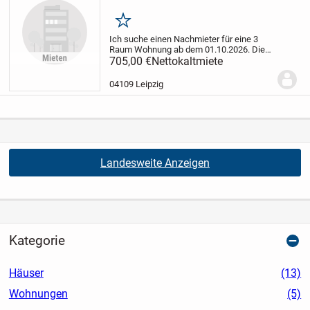
Merken
Ich suche einen Nachmieter für eine 3
Raum Wohnung ab dem 01.10.2026.
Die
Wohnung befindet sich im Leipziger
705,00 €
Nettokaltmiete
Osten, Dachgeschoss, Bad mit Wanne
und Fenster, Gäste-WC, Abstellraum in
04109 Leipzig
der Wohnung....
Landesweite Anzeigen
Kategorie
Häuser
(13)
Wohnungen
(5)