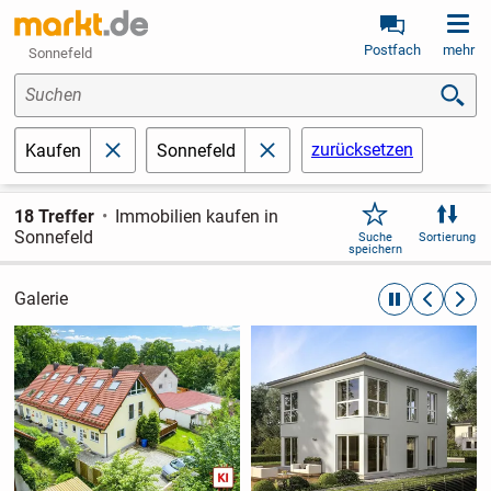
Postfach
mehr
Sonnefeld
Suchen
zurücksetzen
Kaufen
Sonnefeld
schließen
schließen
18 Treffer
Immobilien kaufen in
Sonnefeld
Suche
Sortierung
speichern
Galerie
automatische R
zurückblät
weite