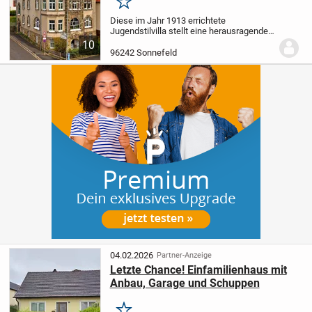
Merken
Diese im Jahr 1913 errichtete
Jugendstilvilla stellt eine herausragende
Investitionsgelegenheit im Herzen von
10
Sonnefeld dar und vereint herrschaftliche
96242 Sonnefeld
Architektur mit modernstem
Wohnstandard.
Das...
04.02.2026
Partner-Anzeige
Letzte Chance! Einfamilienhaus mit
Anbau, Garage und Schuppen