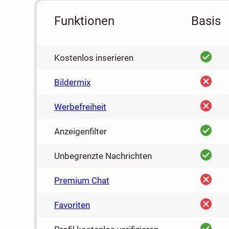
Funktionen
Basis
ja
Kostenlos inserieren
nein
Bildermix
nein
Werbefreiheit
ja
Anzeigenfilter
ja
Unbegrenzte Nachrichten
nein
Premium Chat
nein
Favoriten
ja