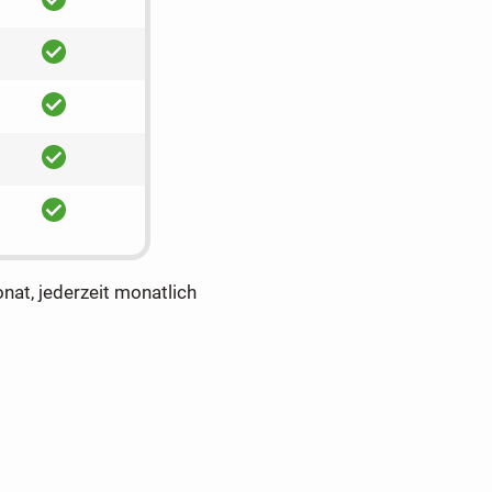
ja
ja
ja
ja
onat, jederzeit monatlich