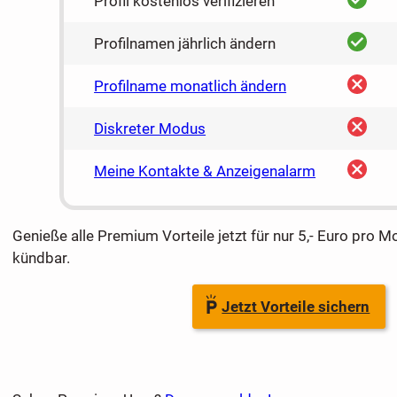
Profil kostenlos verifizieren
ja
Profilnamen jährlich ändern
nein
Profilname monatlich ändern
nein
Diskreter Modus
nein
Meine Kontakte & Anzeigenalarm
Genieße alle Premium Vorteile jetzt für nur 5,- Euro pro M
kündbar.
Jetzt Vorteile sichern