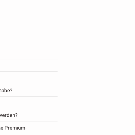
 habe?
 werden?
ine Premium-