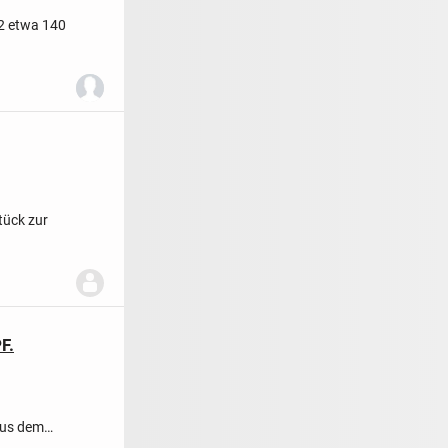
2 etwa 140
tück zur
F.
aus dem
der...