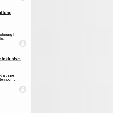
attung,
ohnung in
in
 inklusive.
d ist eine
 dennoch