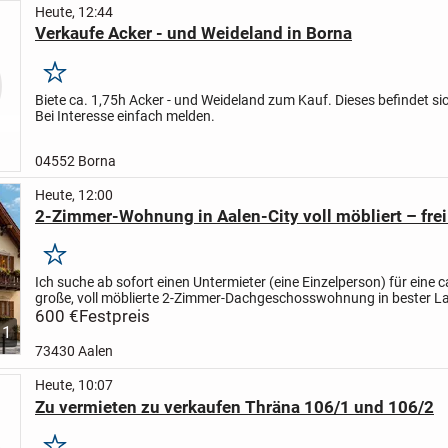
Heute, 12:44
Verkaufe Acker - und Weideland in Borna
Merken
Biete ca. 1,75h Acker - und Weideland zum Kauf. Dieses befindet si
Bei Interesse einfach melden.
04552 Borna
Heute, 12:00
2-Zimmer-Wohnung in Aalen-City voll möbliert – frei 
Merken
Ich suche ab sofort einen Untermieter (eine Einzelperson) für eine c
große, voll möblierte 2-Zimmer-Dachgeschosswohnung in bester L
Aalen-City.
600 €
Festpreis
Top-Lage
* Nur ca. 150 m zum Rathaus...
1
73430 Aalen
Heute, 10:07
Zu vermieten zu verkaufen Thräna 106/1 und 106/2