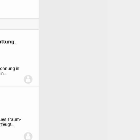
Balkon und ca.
100.000€-Darlehen
Westbalkon -
endite
inklusive
Tiefgaragen-/Stellpl
atz-
attung,
ohnung in
in
ues Traum-
rzeugt