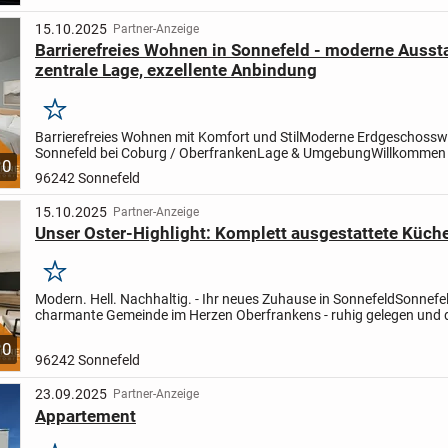
15.10.2025
Partner-Anzeige
Barrierefreies Wohnen in Sonnefeld - moderne Ausst
zentrale Lage, exzellente Anbindung
Merken
Barrierefreies Wohnen mit Komfort und Stil
Moderne Erdgeschossw
Sonnefeld bei Coburg / Oberfranken
Lage & Umgebung
Willkommen 
10
Sonnefeld - einer charmanten Marktgemeinde, die ländliche...
96242 Sonnefeld
15.10.2025
Partner-Anzeige
Unser Oster-Highlight: Komplett ausgestattete Küche
Merken
Modern. Hell. Nachhaltig. - Ihr neues Zuhause in Sonnefeld
Sonnefel
charmante Gemeinde im Herzen Oberfrankens - ruhig gelegen und
bestens angebunden. Einkaufsmöglichkeiten,...
10
96242 Sonnefeld
23.09.2025
Partner-Anzeige
Appartement