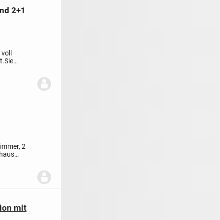
und 2+1
voll
t.
Sie
..
zimmer, 2
shaus
ion mit