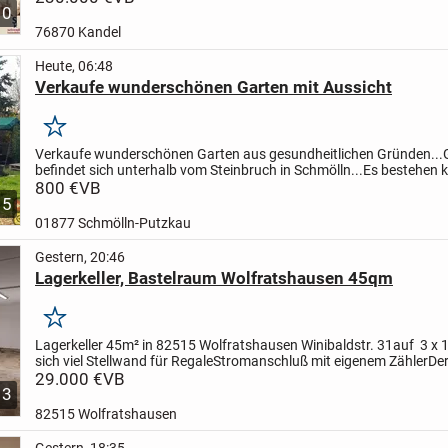
10
76870 Kandel
Heute, 06:48
Verkaufe wunderschönen Garten mit Aussicht
Merken
Verkaufe wunderschönen Garten aus gesundheitlichen Gründen...
befindet sich unterhalb vom Steinbruch in Schmölln...
Es bestehen k
Anbaupflichten..!!
800 €
VB
..und man ist schnell im Wald zum...
5
01877 Schmölln-Putzkau
Gestern, 20:46
Lagerkeller, Bastelraum Wolfratshausen 45qm
Merken
Lagerkeller 45m² in 82515 Wolfratshausen Winibaldstr. 31
auf 3 x 
sich viel Stellwand für Regale
Stromanschluß mit eigenem Zähler
De
2 Fenster, Zufahrt über die Tiefgarage...
29.000 €
VB
3
82515 Wolfratshausen
Gestern, 18:35