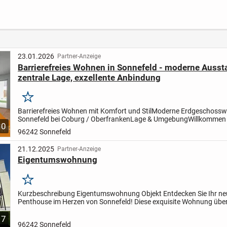
mit Loggia
Wintergarten.
inkl. 
Macht Eindruck und
4 % R
erfüllt hohe
Erwartungen - ist
alles, außer
gewöhnlich.
23.01.2026
Partner-Anzeige
Barrierefreies Wohnen in Sonnefeld - moderne Ausst
zentrale Lage, exzellente Anbindung
Merken
Barrierefreies Wohnen mit Komfort und Stil
Moderne Erdgeschossw
Sonnefeld bei Coburg / Oberfranken
Lage & Umgebung
Willkommen 
10
Sonnefeld - einer charmanten Marktgemeinde, die ländliche...
96242 Sonnefeld
21.12.2025
Partner-Anzeige
Eigentumswohnung
Merken
Kurzbeschreibung Eigentumswohnung Objekt Entdecken Sie Ihr ne
Penthouse im Herzen von Sonnefeld! Diese exquisite Wohnung übe
nicht nur durch ihre erstklassige Lage, sondern auch durch...
7
96242 Sonnefeld