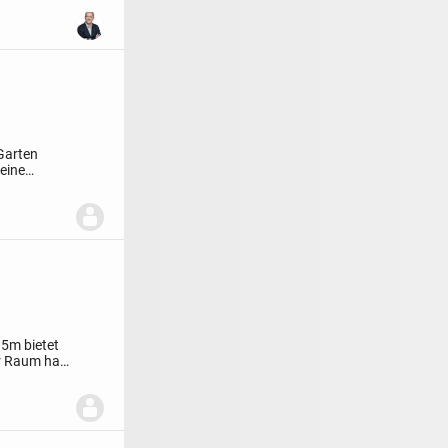
Garten
eine
15m bietet
r Raum hat