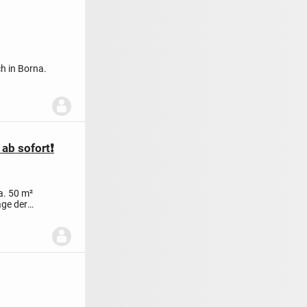
ch in Borna.
ab sofort❗️
a. 50 m²
age der