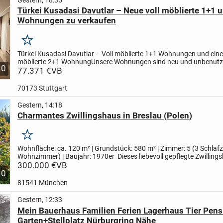
Türkei Kusadasi Davutlar – Neue voll möblierte 1+1 
Wohnungen zu verkaufen
Merken
Türkei Kusadasi Davutlar – Voll möblierte 1+1 Wohnungen und eine 
möblierte 2+1 Wohnung
Unsere Wohnungen sind neu und unbenutz
10
befinden sich in der Nähe von Supermärkten, dem Gesundheitszent.
77.371 €
VB
70173 Stuttgart
Gestern, 14:18
Charmantes Zwillingshaus in Breslau (Polen)
Merken
Wohnfläche: ca. 120 m² | Grundstück: 580 m² | Zimmer: 5 (3 Schlaf
Wohnzimmer) | Baujahr: 1970er
Dieses liebevoll gepflegte Zwilling
(Doppelhaushälfte) aus den 1970er Jahren bietet auf...
300.000 €
VB
10
81541 München
Gestern, 12:33
Mein Bauerhaus Familien Ferien Lagerhaus Tier Pens
Garten+Stellplatz Nürburgring Nähe