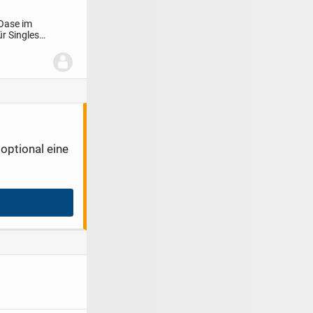
Oase im
r Singles
optional eine