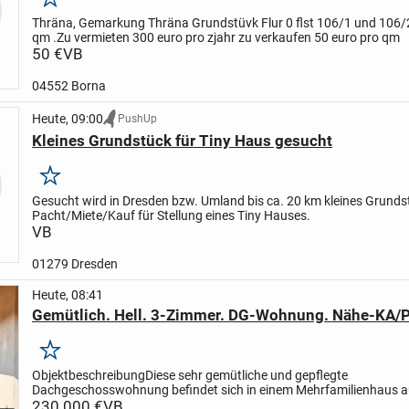
Merken
Thräna, Gemarkung Thräna Grundstüvk Flur 0 flst 106/1 und 106/
qm .
Zu vermieten 300 euro pro zjahr zu verkaufen 50 euro pro qm
50 €
VB
04552 Borna
Heute, 09:00
PushUp
Kleines Grundstück für Tiny Haus gesucht
Merken
Gesucht wird in Dresden bzw. Umland bis ca. 20 km kleines Grunds
Pacht/Miete/Kauf für Stellung eines Tiny Hauses.
VB
01279 Dresden
Heute, 08:41
Gemütlich. Hell. 3-Zimmer. DG-Wohnung. Nähe-KA/P
Merken
Objektbeschreibung
Diese sehr gemütliche und gepflegte
Dachgeschosswohnung befindet sich in einem Mehrfamilienhaus 
Jahr 1995 in ruhiger Wohnlage von Straubenhardt.
230.000 €
VB
Ein Highlight ist 