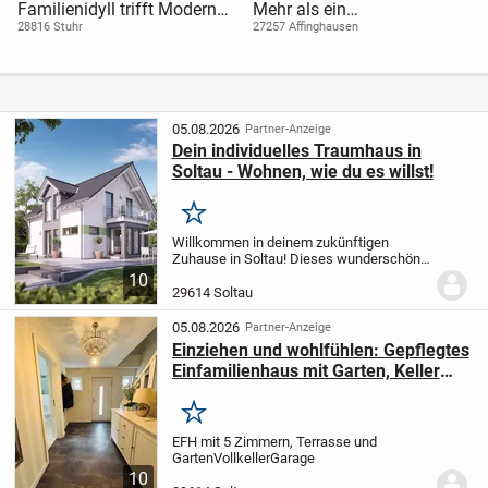
Familienidyll trifft Moderne
Mehr als ein
– Doppelhaushälfte mit
Einfamilienhaus -
28816 Stuhr
27257 Affinghausen
Mehrgenerationenpotenzial
ungeahnte Möglichkeiten
erwarten Sie hier
05.08.2026
Partner-Anzeige
Dein individuelles Traumhaus in
Soltau - Wohnen, wie du es willst!
Merken
Willkommen in deinem zukünftigen
Zuhause in Soltau! Dieses wunderschöne
Einfamilienhaus wird nach deinen
10
Wünschen und Vorstellungen projektiert
29614 Soltau
und bietet dir mit 124 m² Wohnfläche und
5 Zimmern...
05.08.2026
Partner-Anzeige
Einziehen und wohlfühlen: Gepflegtes
Einfamilienhaus mit Garten, Keller
und Garage
Merken
EFH mit 5 Zimmern, Terrasse und
Garten
Vollkeller
Garage
10