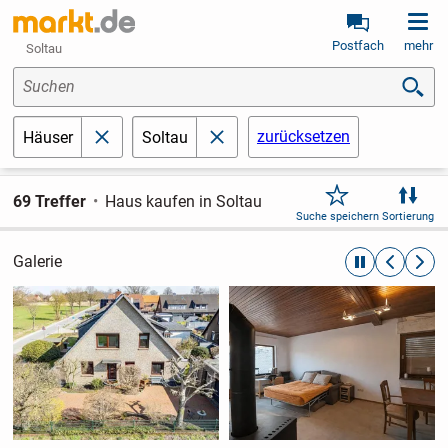
Postfach
mehr
Soltau
Suchen
zurücksetzen
Häuser
Soltau
schließen
schließen
69 Treffer
Haus kaufen in Soltau
Suche speichern
Sortierung
Galerie
automatische R
zurückblät
weite