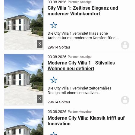
03.08.2026
Partner-Anzeige
City Villa 1: Zeitlose Eleganz und
moderner Wohnkomfort
Merken
Die City Villa 1 verbindet klassische
Architektur mit modernem Komfort für ein
einzigartiges Wohngefühl. Der offen
3
gestaltete Wohn- und Essbereich bietet
29614 Soltau
Ihnen den perfekten Rahmen für
entspannte...
03.08.2026
Partner-Anzeige
Moderne City Villa 1 - Stilvolles
Wohnen neu definiert
Merken
Die City Villa 1 verbindet zeitgemäßes
Design mit einem innovativen
Wohnkonzept und lässt dabei keine
3
Wünsche offen. Der große, offene Wohn-
29614 Soltau
und Essbereich bietet viel Platz für
gesellige Momente -...
03.08.2026
Partner-Anzeige
Moderne City Villa: Klassik trifft auf
Innovation