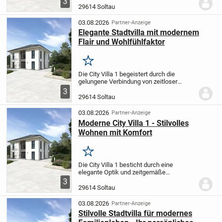
3
großzügige Wohn- und Essbereich
29614 Soltau
schafft Raum für entspannte
Familienabende sowie...
03.08.2026
Partner-Anzeige
Elegante Stadtvilla mit modernem
Flair und Wohlfühlfaktor
Merken
Die City Villa 1 begeistert durch die
gelungene Verbindung von zeitloser
Eleganz und zeitgemäßer Wohnqualität.
3
Der weitläufige, offene Wohn- und
29614 Soltau
Essbereich bietet Ihnen und Ihrer Familie
beste...
03.08.2026
Partner-Anzeige
Moderne City Villa 1 - Stilvolles
Wohnen mit Komfort
Merken
Die City Villa 1 besticht durch eine
elegante Optik und zeitgemäße
Wohnqualität. Das großzügige Wohn- und
3
Esszimmer eignet sich hervorragend für
29614 Soltau
gemeinsame Stunden mit Ihren Liebsten.
Im Obergeschoss...
03.08.2026
Partner-Anzeige
Stilvolle Stadtvilla für modernes