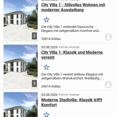
City Villa 1 - Stilvolles Wohnen mit
moderner Ausstattung
Merken
Die City Villa 1 verbindet klassische
Eleganz mit zeitgemäßem Komfort und
schafft damit ein Wohnambiente, das
3
gleichermaßen ästhetisch wie funktional
29614 Soltau
ist. Im offen gestalteten Wohn- und
Essbereich...
03.08.2026
Partner-Anzeige
City Villa 1: Klassik und Moderne
vereint
Merken
Die City Villa 1 vereint zeitlose Eleganz mit
zeitgemäßem Wohnkomfort. Weitläufige
Wohn- und Essbereiche schaffen Raum
3
für gemütliche Familienmomente und
29614 Soltau
gesellige Abende mit Gästen. Im
Obergeschoss...
03.08.2026
Partner-Anzeige
Moderne Stadtvilla: Klassik trifft
Komfort
Merken