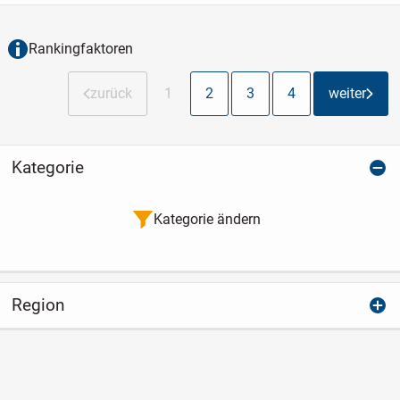
helle Wohn- und Essbereich schafft
eine...
Rankingfaktoren
zurück
1
2
3
4
weiter
Kategorie
Kategorie ändern
Region