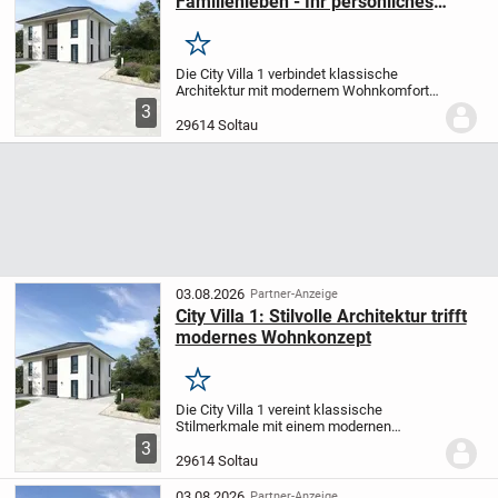
Familienleben - Ihr persönliches
Wohnkonzept
Merken
Die City Villa 1 verbindet klassische
Architektur mit modernem Wohnkomfort.
Der großzügige Wohn- und Essbereich ist
3
der ideale Ort für entspannte Stunden mit
29614 Soltau
Ihren Liebsten oder gesellige Abende
mit...
03.08.2026
Partner-Anzeige
City Villa 1: Stilvolle Architektur trifft
modernes Wohnkonzept
Merken
Die City Villa 1 vereint klassische
Stilmerkmale mit einem modernen
Wohnambiente. Die weitläufigen Bereiche
3
für Wohnen und Essen schaffen eine
29614 Soltau
behagliche Atmosphäre - ideal für
entspannte Abende...
03.08.2026
Partner-Anzeige