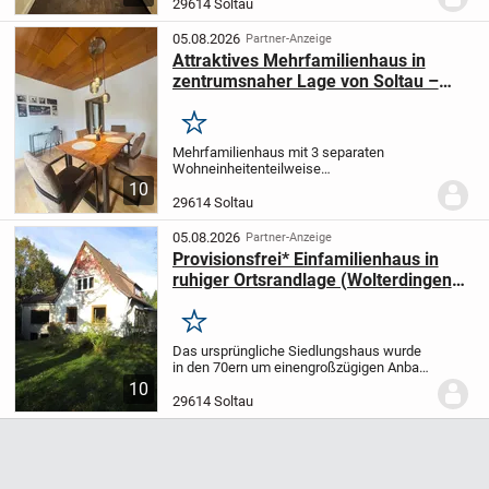
29614 Soltau
05.08.2026
Partner-Anzeige
Attraktives Mehrfamilienhaus in
zentrumsnaher Lage von Soltau –
solide Kapitalanlage mit Perspektive
Merken
Mehrfamilienhaus mit 3 separaten
Wohneinheiten
teilweise
unterkellert
Balkon im Dachgeschoss;
10
Freisitz im Erdgeschoss
2 Garagen, ein
29614 Soltau
Doppel-Carport, weitere zusätzliche
Außenstellplätze
vermietet
05.08.2026
Partner-Anzeige
Provisionsfrei* Einfamilienhaus in
ruhiger Ortsrandlage (Wolterdingen-
Siedlung)
Merken
Das ursprüngliche Siedlungshaus wurde
in den 70ern um einen
großzügigen Anbau
erweitert. Es liegt oberhalb der Böhme-
10
Aue
in einer ruhigen Ortsrandlage.
Mit
29614 Soltau
einem großen Grundstück ist es
eingebettet...