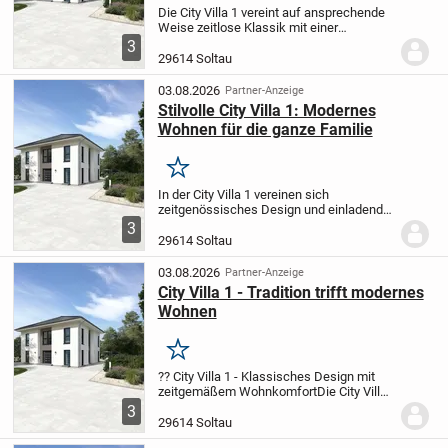
Die City Villa 1 vereint auf ansprechende
Weise zeitlose Klassik mit einer
modernen Wohnatmosphäre. Großzügig
3
geschnittene Wohn- und Essbereiche
29614 Soltau
schaffen Raum für entspannte Stunden
oder gesellige...
03.08.2026
Partner-Anzeige
Stilvolle City Villa 1: Modernes
Wohnen für die ganze Familie
Merken
In der City Villa 1 vereinen sich
zeitgenössisches Design und einladende
Wohnlichkeit. Der weitläufige Wohn- und
3
Essbereich lädt zu entspannten Stunden
29614 Soltau
im Kreis der Familie oder zu geselligen
Treffen...
03.08.2026
Partner-Anzeige
City Villa 1 - Tradition trifft modernes
Wohnen
Merken
?? City Villa 1 - Klassisches Design mit
zeitgemäßem Wohnkomfort
Die City Villa
1 verbindet traditionelle Architektur mit
3
modernen Wohnideen. Im großzügigen
29614 Soltau
Wohn- und Essbereich genießen Sie...