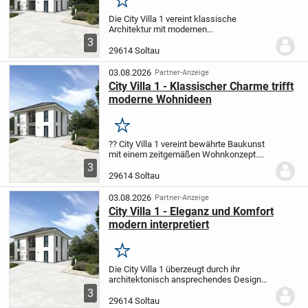
Merken
Die City Villa 1 vereint klassische
Architektur mit modernen
Wohnansprüchen. Im großzügig
3
gestalteten Wohn- und Essbereich
29614 Soltau
schaffen Sie einen Treffpunkt für
entspannte Abende mit Ihren Liebsten
03.08.2026
Partner-Anzeige
oder...
City Villa 1 - Klassischer Charme trifft
moderne Wohnideen
Merken
?? City Villa 1 vereint bewährte Baukunst
mit einem zeitgemäßen Wohnkonzept.
Der großzügige Wohn- und Essbereich
3
lädt dazu ein, gemeinsam mit Ihrer
29614 Soltau
Familie oder Freunden schöne Stunden zu
verbringen....
03.08.2026
Partner-Anzeige
City Villa 1 - Eleganz und Komfort
modern interpretiert
Merken
Die City Villa 1 überzeugt durch ihr
architektonisch ansprechendes Design
und ein Wohnkonzept, das zeitgemäßen
3
Komfort großschreibt. Der großzügige und
29614 Soltau