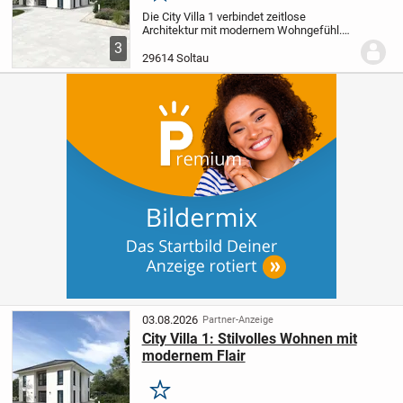
Die City Villa 1 verbindet zeitlose
Architektur mit modernem Wohngefühl.
Der weitläufige Wohn- und Essbereich
3
bietet den idealen Rahmen für entspannte
29614 Soltau
Stunden mit Ihren Liebsten oder Gästen.
Im oberen...
03.08.2026
Partner-Anzeige
City Villa 1: Stilvolles Wohnen mit
modernem Flair
Merken