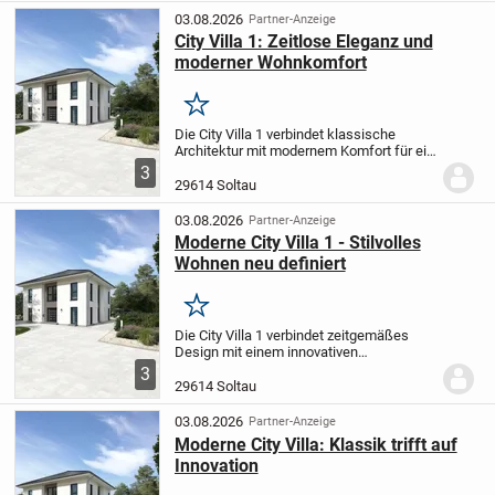
03.08.2026
Partner-Anzeige
City Villa 1: Zeitlose Eleganz und
moderner Wohnkomfort
Merken
Die City Villa 1 verbindet klassische
Architektur mit modernem Komfort für ein
einzigartiges Wohngefühl. Der offen
3
gestaltete Wohn- und Essbereich bietet
29614 Soltau
Ihnen den perfekten Rahmen für
entspannte...
03.08.2026
Partner-Anzeige
Moderne City Villa 1 - Stilvolles
Wohnen neu definiert
Merken
Die City Villa 1 verbindet zeitgemäßes
Design mit einem innovativen
Wohnkonzept und lässt dabei keine
3
Wünsche offen. Der große, offene Wohn-
29614 Soltau
und Essbereich bietet viel Platz für
gesellige Momente -...
03.08.2026
Partner-Anzeige
Moderne City Villa: Klassik trifft auf
Innovation