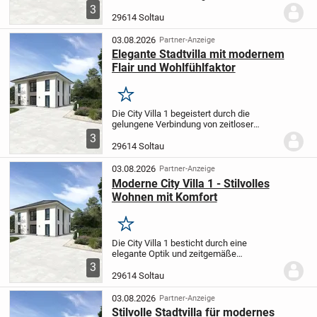
Optik und zeitgemäßem Wohngefühl. Der
3
großzügige Wohn- und Essbereich
29614 Soltau
schafft Raum für entspannte
Familienabende sowie...
03.08.2026
Partner-Anzeige
Elegante Stadtvilla mit modernem
Flair und Wohlfühlfaktor
Merken
Die City Villa 1 begeistert durch die
gelungene Verbindung von zeitloser
Eleganz und zeitgemäßer Wohnqualität.
3
Der weitläufige, offene Wohn- und
29614 Soltau
Essbereich bietet Ihnen und Ihrer Familie
beste...
03.08.2026
Partner-Anzeige
Moderne City Villa 1 - Stilvolles
Wohnen mit Komfort
Merken
Die City Villa 1 besticht durch eine
elegante Optik und zeitgemäße
Wohnqualität. Das großzügige Wohn- und
3
Esszimmer eignet sich hervorragend für
29614 Soltau
gemeinsame Stunden mit Ihren Liebsten.
Im Obergeschoss...
03.08.2026
Partner-Anzeige
Stilvolle Stadtvilla für modernes