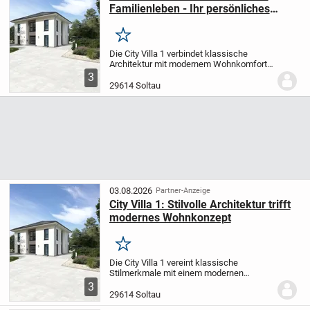
Familienleben - Ihr persönliches
Wohnkonzept
Merken
Die City Villa 1 verbindet klassische
Architektur mit modernem Wohnkomfort.
Der großzügige Wohn- und Essbereich ist
3
der ideale Ort für entspannte Stunden mit
29614 Soltau
Ihren Liebsten oder gesellige Abende
mit...
03.08.2026
Partner-Anzeige
City Villa 1: Stilvolle Architektur trifft
modernes Wohnkonzept
Merken
Die City Villa 1 vereint klassische
Stilmerkmale mit einem modernen
Wohnambiente. Die weitläufigen Bereiche
3
für Wohnen und Essen schaffen eine
29614 Soltau
behagliche Atmosphäre - ideal für