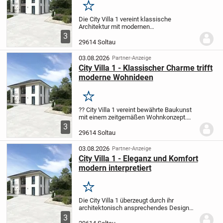
Merken
Die City Villa 1 vereint klassische
Architektur mit modernen
Wohnansprüchen. Im großzügig
3
gestalteten Wohn- und Essbereich
29614 Soltau
schaffen Sie einen Treffpunkt für
entspannte Abende mit Ihren Liebsten
03.08.2026
Partner-Anzeige
oder...
City Villa 1 - Klassischer Charme trifft
moderne Wohnideen
Merken
?? City Villa 1 vereint bewährte Baukunst
mit einem zeitgemäßen Wohnkonzept.
Der großzügige Wohn- und Essbereich
3
lädt dazu ein, gemeinsam mit Ihrer
29614 Soltau
Familie oder Freunden schöne Stunden zu
verbringen....
03.08.2026
Partner-Anzeige
City Villa 1 - Eleganz und Komfort
modern interpretiert
Merken
Die City Villa 1 überzeugt durch ihr
architektonisch ansprechendes Design
und ein Wohnkonzept, das zeitgemäßen
3
Komfort großschreibt. Der großzügige und