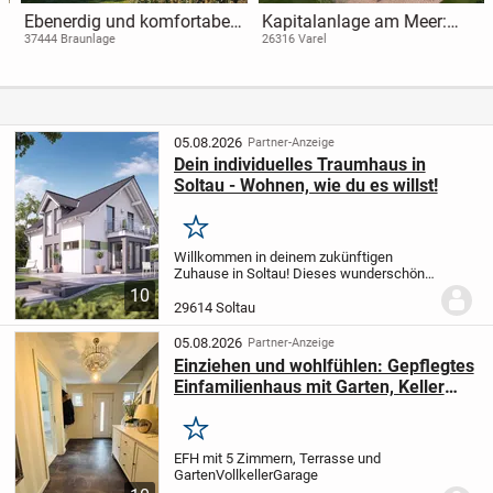
Ebenerdig und komfortabel -
Kapitalanlage am Meer:
Ihr neuer Bungalow
Neubau-Ferienwohnung im
37444 Braunlage
26316 Varel
Nordsee Park Dangast! Nr.
45 WE1
05.08.2026
Partner-Anzeige
Dein individuelles Traumhaus in
Soltau - Wohnen, wie du es willst!
Merken
Willkommen in deinem zukünftigen
Zuhause in Soltau! Dieses wunderschöne
Einfamilienhaus wird nach deinen
10
Wünschen und Vorstellungen projektiert
29614 Soltau
und bietet dir mit 124 m² Wohnfläche und
5 Zimmern...
05.08.2026
Partner-Anzeige
Einziehen und wohlfühlen: Gepflegtes
Einfamilienhaus mit Garten, Keller
und Garage
Merken
EFH mit 5 Zimmern, Terrasse und
Garten
Vollkeller
Garage