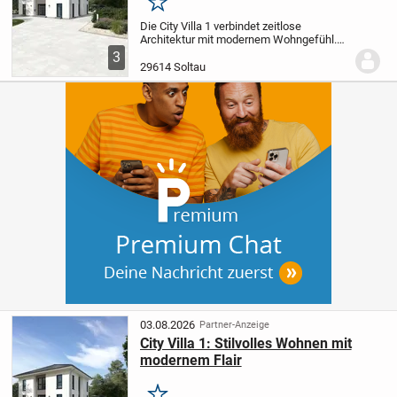
Merken
Die City Villa 1 verbindet zeitlose
Architektur mit modernem Wohngefühl.
Der weitläufige Wohn- und Essbereich
3
bietet den idealen Rahmen für entspannte
29614 Soltau
Stunden mit Ihren Liebsten oder Gästen.
Im oberen...
03.08.2026
Partner-Anzeige
City Villa 1: Stilvolles Wohnen mit
modernem Flair