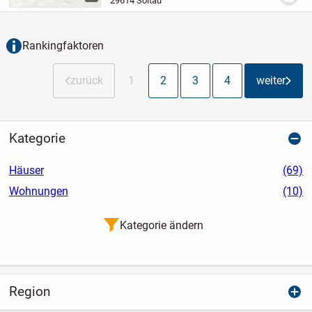
29614 Soltau
helle Wohn- und Essbereich schafft
eine...
Rankingfaktoren
zurück
1
2
3
4
weiter
Kategorie
Häuser
(69)
Wohnungen
(10)
Kategorie ändern
Region