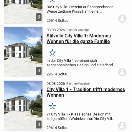
Merken
Die City Villa 1 vereint auf ansprechende
Weise zeitlose Klassik mit einer
modernen Wohnatmosphäre. Großzügig
3
geschnittene Wohn- und Essbereiche
29614 Soltau
schaffen Raum für entspannte Stunden
oder gesellige...
03.08.2026
Partner-Anzeige
Stilvolle City Villa 1: Modernes
Wohnen für die ganze Familie
Merken
In der City Villa 1 vereinen sich
zeitgenössisches Design und einladende
Wohnlichkeit. Der weitläufige Wohn- und
3
Essbereich lädt zu entspannten Stunden
29614 Soltau
im Kreis der Familie oder zu geselligen
Treffen...
03.08.2026
Partner-Anzeige
City Villa 1 - Tradition trifft modernes
Wohnen
Merken
?? City Villa 1 - Klassisches Design mit
zeitgemäßem Wohnkomfort
Die City Villa
1 verbindet traditionelle Architektur mit
3
modernen Wohnideen. Im großzügigen
29614 Soltau
Wohn- und Essbereich genießen Sie...