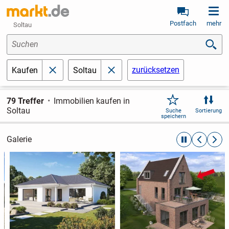
Postfach
mehr
Soltau
Suchen
zurücksetzen
Kaufen
Soltau
schließen
schließen
79 Treffer
Immobilien kaufen in
Soltau
Suche
Sortierung
speichern
Galerie
automatische R
zurückblät
weite