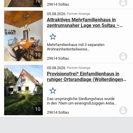
10
29614 Soltau
05.08.2026
Partner-Anzeige
Attraktives Mehrfamilienhaus in
zentrumsnaher Lage von Soltau –
solide Kapitalanlage mit Perspektive
Merken
Mehrfamilienhaus mit 3 separaten
Wohneinheiten
teilweise
unterkellert
Balkon im Dachgeschoss;
10
Freisitz im Erdgeschoss
2 Garagen, ein
29614 Soltau
Doppel-Carport, weitere zusätzliche
Außenstellplätze
vermietet
05.08.2026
Partner-Anzeige
Provisionsfrei* Einfamilienhaus in
ruhiger Ortsrandlage (Wolterdingen-
Siedlung)
Merken
Das ursprüngliche Siedlungshaus wurde
in den 70ern um einen
großzügigen Anbau
erweitert. Es liegt oberhalb der Böhme-
10
Aue
in einer ruhigen Ortsrandlage.
Mit
29614 Soltau
einem großen Grundstück ist es
eingebettet...