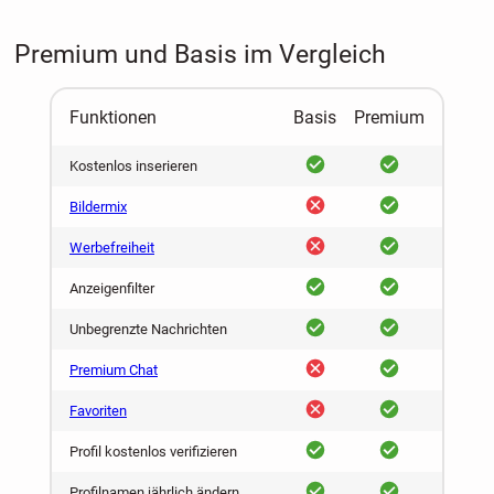
Premium und Basis im Vergleich
Funktionen
Basis
Premium
ja
ja
Kostenlos inserieren
nein
ja
Bildermix
nein
ja
Werbefreiheit
ja
ja
Anzeigenfilter
ja
ja
Unbegrenzte Nachrichten
nein
ja
Premium Chat
nein
ja
Favoriten
ja
ja
Profil kostenlos verifizieren
ja
ja
Profilnamen jährlich ändern