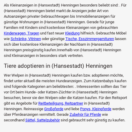
Als Kleinanzeigen in (Hansestadt) Henningen besonders beliebt sind: . Für
(Hansestadt) Henningen bietet markt.de Anzeigen jeder Art von
Autoanzeigen privater Gebrauchtwagen bis Immobilienanzeigen für
günstige Wohnungen in (Hansestadt) Henningen. Gerade für junge
Familien mit Kindern sind kostenlose Kleinanzeigen von gebrauchten
Kinderwagen, Tragen
und fast neuer
Kleidung
hilfreich. Gebrauchte Möbel
wie
Schränke, Vitrinen
oder günstige
Tische, Esszimmergarnituren
lassen
sich über kostenlose Kleinanzeigen der Nachbarn in (Hansestadt)
Henningen preisgünstig kaufen.Innerhalb von (Hansestadt) Henningen
sind Kleinanzeigen in besonders stark vertreten.
Tiere adoptieren in (Hansestadt) Henningen
Wer Welpen in (Hansestadt) Henningen kaufen bzw. adoptieren möchte,
findet unter aktuell die meisten Hundeanzeigen. Zum Katzenbabys kaufen
sind folgende Kategorien am beliebtesten: . Interessenten sollten das Tier
vor Ort beim Hunde- oder Katzen-Züchter in (Hansestadt) Henningen
besuchen, bevor sie den Welpen oder die Katzen kaufen. Für den Reitsport
gibt es Angebote für
Reitbeteiligung, Reitpartner
in (Hansestadt)
Henningen. Reinrassige
Großpferde
und liebe
Ponys, Kleinpferde
werden
über Pferdeanzeigen vermittelt. Gerade
Zubehör für Pferde
wie
secondhand
Sättel, Sattelzubehör
sind gebraucht sehr günstig zu kaufen.