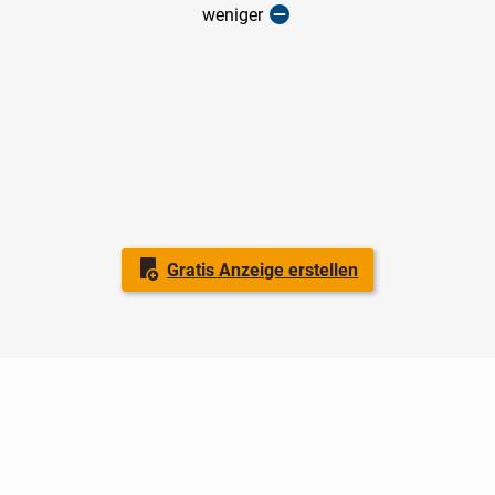
weniger
Gratis Anzeige erstellen
Nutzungsbedingungen
Datenschutz
Barrierefreiheit
Impressum
Kontakt
Hilfe
Sicherheit
Jugendschutz
Login
Konto löschen
Premium buchen
Abo kündigen
Ratgeber
Newsletter
Über uns
Jobs
Werbung