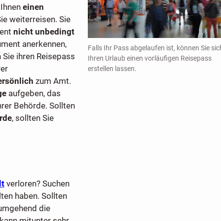
 Ihnen
einen
e weiterreisen. Sie
ment
nicht unbedingt
kument anerkennen,
Falls Ihr Pass abgelaufen ist, können Sie sic
 Sie ihren Reisepass
Ihren Urlaub einen vorläufigen Reisepass
rer
erstellen lassen.
ersönlich
zum Amt.
ge
aufgeben, das
hrer Behörde. Sollten
rde
, sollten Sie
lt
verloren? Suchen
ten haben. Sollten
 umgehend die
ann mitunter sehr