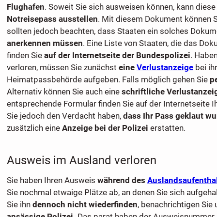
Flughafen
. Soweit Sie sich ausweisen können, kann diese
Notreisepass ausstellen
. Mit diesem Dokument können Si
sollten jedoch beachten, dass Staaten ein solches Doku
anerkennen müssen
. Eine Liste von Staaten, die das Do
finden Sie
auf der Internetseite der Bundespolizei
. Haben
verloren, müssen Sie zunächst
eine
Verlustanzeige
bei ih
Heimatpassbehörde aufgeben. Falls möglich gehen Sie
p
Alternativ können Sie auch eine
schriftliche Verlustanzei
entsprechende Formular finden Sie auf der Internetseite I
Sie jedoch den Verdacht haben,
dass Ihr Pass geklaut wu
zusätzlich eine
Anzeige bei der Polizei
erstatten.
Ausweis im Ausland verloren
Sie haben Ihren Ausweis
während des
Auslandsaufentha
Sie nochmal etwaige Plätze ab, an denen Sie sich aufgehal
Sie ihn
dennoch nicht wiederfinden
, benachrichtigen Sie
ansässige Polizei.
Das parat haben der Ausweisnummer k