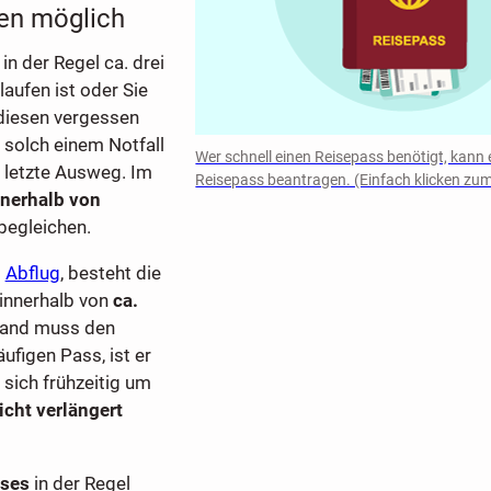
en möglich
in der Regel ca. drei
aufen ist oder Sie
diesen vergessen
 solch einem Notfall
Wer schnell einen Reisepass benötigt, kann 
r letzte Ausweg. Im
Reisepass beantragen. (Einfach klicken zu
nnerhalb von
begleichen.
m
Abflug
, besteht die
 innerhalb von
ca.
eland muss den
ufigen Pass, ist er
 sich frühzeitig um
icht verlängert
sses
in der Regel