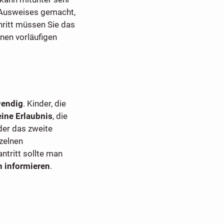
es Ausweises gemacht,
ritt müssen Sie das
inen vorläufigen
wendig
. Kinder, die
ine Erlaubnis
, die
der das zweite
nzelnen
antritt sollte man
n informieren
.