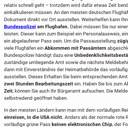
relativ schnell geht – trotzdem wird dafür etwas Zeit benöt
einkalkulieren müssen. An den meisten deutschen Flughä
Dokument direkt vor Ort ausstellen. Weiterhelfen kann Ihn
Bundespolizei
am Flughafen.
Dabei müssen Sie nur eine
leisten. Dieser kann zum Beispiel ein Personalausweis, ei
ein abgelaufener Pass sein. Um die Passausstellung
zügi
viele Flughäfen ein
Abkommen mit Passämtern
abgeschlo
Bundespolizei händigt dazu eine
Unbedenklichkeitsbestä
zuständige umliegende Amt sowie die nächste Meldebehör
dann mit Einverständnis der Heimatbehörde das vorläuf
ausstellen. Dieses Erhalten Sie beim entsprechenden Amt 
zwei Stunden Bearbeitungszeit
ein. Haben Sie bis zum 
Zeit
, können Sie auch Ihr Bürgeramt aufsuchen. Die Mel
selbstredend geöffnet haben.
In den meisten Ländern kann man mit dem vorläufigen R
einreisen, in die USA nicht.
Anders als der normale rote R
vorläufige grüne Pass
keinen elektronischen Chip
, der F