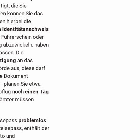
igt, die Sie
fen können Sie das
en hierbei die
n
Identitätsnachweis
n Führerschein oder
g
abzuwickeln, haben
ssen. Die
tigung
an das
de aus, diese darf
ige Dokument
- planen Sie etwa
Abflug noch
einen Tag
deämter müssen
eisepass
problemlos
eisepass, enthält der
oto und