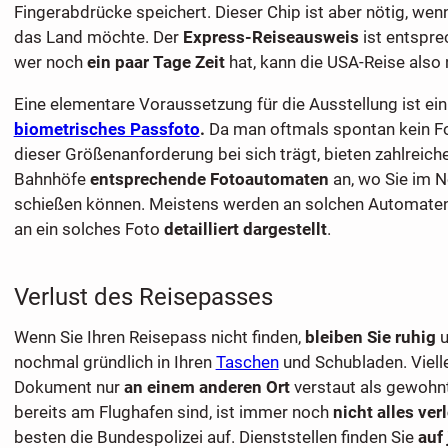
Fingerabdrücke speichert. Dieser Chip ist aber nötig, we
das Land möchte. Der
Express-Reiseausweis
ist entspre
wer noch
ein paar Tage Zeit
hat, kann die USA-Reise also 
Eine elementare Voraussetzung für die Ausstellung ist ein
biometrisches Passfoto
.
Da man oftmals spontan kein Fot
dieser Größenanforderung bei sich trägt, bieten zahlreich
Bahnhöfe
entsprechende Fotoautomaten
an, wo Sie im No
schießen können. Meistens werden an solchen Automate
an ein solches Foto
detailliert dargestellt
.
Verlust des Reisepasses
Wenn Sie Ihren Reisepass nicht finden,
bleiben Sie ruhig
u
nochmal gründlich in Ihren
Taschen
und Schubladen. Vielle
Dokument nur
an einem anderen Ort
verstaut als gewohn
bereits am Flughafen sind, ist immer noch
nicht alles ver
besten die Bundespolizei auf. Dienststellen finden Sie
auf