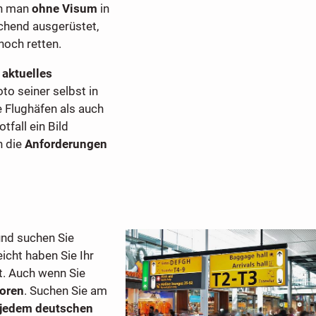
nn man
ohne Visum
in
chend ausgerüstet,
noch retten.
aktuelles
o seiner selbst in
e Flughäfen als auch
tfall ein Bild
n die
Anforderungen
nd suchen Sie
icht haben Sie Ihr
t. Auch wenn Sie
loren
. Suchen Sie am
 jedem deutschen