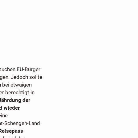
auchen EU-Bürger
en. Jedoch sollte
h bei etwaigen
r berechtigt in
fährdung der
d wieder
eine
cht-Schengen-Land
 Reisepass