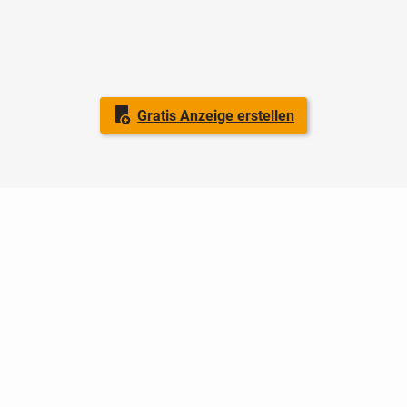
Gratis Anzeige erstellen
Nutzungsbedingungen
Datenschutz
Barrierefreiheit
Impressum
Kontakt
Hilfe
Sicherheit
Jugendschutz
Login
Konto löschen
Premium buchen
Abo kündigen
Ratgeber
Newsletter
Über uns
Jobs
Werbung
Facebook
Widget erstellen
markt.de
ist ein Angebot von © markt.de GmbH & Co. KG - Dein