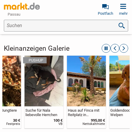
Postfach
mehr
Passau
Suchen
Kleinanzeigen Galerie
automatische R
zurückblät
weite
Suche für Nala
Haus auf Finca mit
Goldendoodle F1
liebevolle Herrchen
Reitplatz in
Welpen
Andalusien zu
100 €
995,00 €
1.800 €
vermieten
VB
Nettokaltmiete
Festpreis