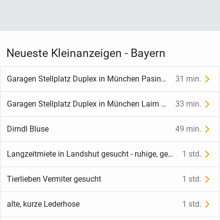
Neueste Kleinanzeigen - Bayern
Garagen Stellplatz Duplex in München Pasing Nähe Westbad zu vermieten
31 min.
Garagen Stellplatz Duplex in München Laim Nähe Laimer Bahnhof zu vermieten
33 min.
Dirndl Bluse
49 min.
Langzeitmiete in Landshut gesucht - ruhige, gepflegte 2 Zi Wohnung, gern DG oder Maisonette, möglichst mit Bus und Bahnanbindung
1 std.
Tierlieben Vermiter gesucht
1 std.
alte, kurze Lederhose
1 std.