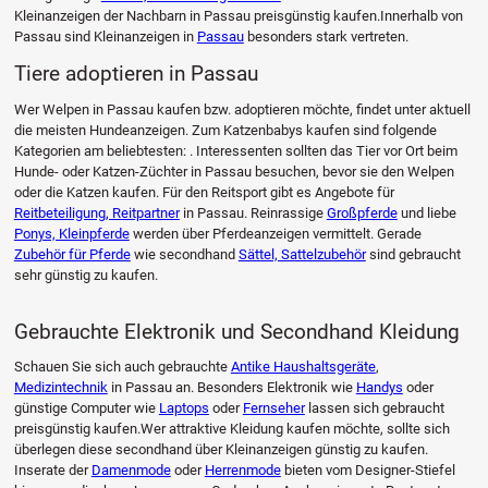
Kleinanzeigen der Nachbarn in Passau preisgünstig kaufen.Innerhalb von
Passau sind Kleinanzeigen in
Passau
besonders stark vertreten.
Tiere adoptieren in Passau
Wer Welpen in Passau kaufen bzw. adoptieren möchte, findet unter aktuell
die meisten Hundeanzeigen. Zum Katzenbabys kaufen sind folgende
Kategorien am beliebtesten: . Interessenten sollten das Tier vor Ort beim
Hunde- oder Katzen-Züchter in Passau besuchen, bevor sie den Welpen
oder die Katzen kaufen. Für den Reitsport gibt es Angebote für
Reitbeteiligung, Reitpartner
in Passau. Reinrassige
Großpferde
und liebe
Ponys, Kleinpferde
werden über Pferdeanzeigen vermittelt. Gerade
Zubehör für Pferde
wie secondhand
Sättel, Sattelzubehör
sind gebraucht
sehr günstig zu kaufen.
Gebrauchte Elektronik und Secondhand Kleidung
Schauen Sie sich auch gebrauchte
Antike Haushaltsgeräte
,
Medizintechnik
in Passau an. Besonders Elektronik wie
Handys
oder
günstige Computer wie
Laptops
oder
Fernseher
lassen sich gebraucht
preisgünstig kaufen.Wer attraktive Kleidung kaufen möchte, sollte sich
überlegen diese secondhand über Kleinanzeigen günstig zu kaufen.
Inserate der
Damenmode
oder
Herrenmode
bieten vom Designer-Stiefel