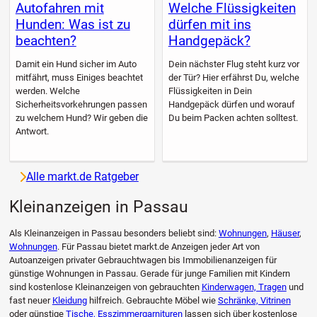
Autofahren mit
Welche Flüssigkeiten
Hunden: Was ist zu
dürfen mit ins
beachten?
Handgepäck?
Damit ein Hund sicher im Auto
Dein nächster Flug steht kurz vor
mitfährt, muss Einiges beachtet
der Tür? Hier erfährst Du, welche
werden. Welche
Flüssigkeiten in Dein
Sicherheitsvorkehrungen passen
Handgepäck dürfen und worauf
zu welchem Hund? Wir geben die
Du beim Packen achten solltest.
Antwort.
Alle markt.de Ratgeber
Kleinanzeigen in Passau
Als Kleinanzeigen in Passau besonders beliebt sind:
Wohnungen
,
Häuser
,
Wohnungen
. Für Passau bietet markt.de Anzeigen jeder Art von
Autoanzeigen privater Gebrauchtwagen bis Immobilienanzeigen für
günstige Wohnungen in Passau. Gerade für junge Familien mit Kindern
sind kostenlose Kleinanzeigen von gebrauchten
Kinderwagen, Tragen
und
fast neuer
Kleidung
hilfreich. Gebrauchte Möbel wie
Schränke, Vitrinen
oder günstige
Tische, Esszimmergarnituren
lassen sich über kostenlose