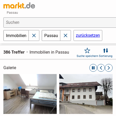
Passau
Suchen
zurücksetzen
Immobilien
Passau
schließen
schließen
386 Treffer
Immobilien in Passau
Suche speichern
Sortierung
Galerie
automatische R
zurückblät
weite