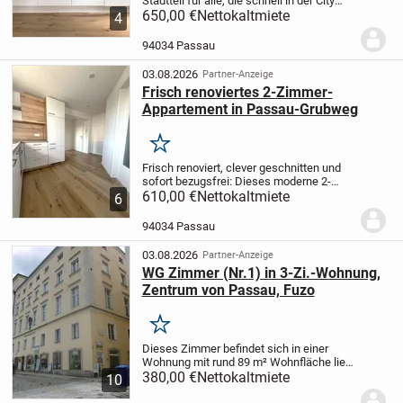
Stadtteil für alle, die schnell in der City
sein wollen, aber trotzdem entspannt
650,00 €
Nettokaltmiete
4
wohnen möchten.
Super Anbindung, kurze
Wege zu Einkauf, Bus und Uni und
94034 Passau
trotzdem...
03.08.2026
Partner-Anzeige
Frisch renoviertes 2-Zimmer-
Appartement in Passau-Grubweg
Merken
Frisch renoviert, clever geschnitten und
sofort bezugsfrei: Dieses moderne 2-
Zimmer-Appartement bietet auf ca. 46 m²
610,00 €
Nettokaltmiete
6
alles, was komfortables Wohnen
ausmacht.
Der helle Wohn- und
94034 Passau
Essbereich mit neuer...
03.08.2026
Partner-Anzeige
WG Zimmer (Nr.1) in 3-Zi.-Wohnung,
Zentrum von Passau, Fuzo
Merken
Dieses Zimmer befindet sich in einer
Wohnung mit rund 89 m² Wohnfläche liegt
im EG eines Wohn- und Geschäftshauses
380,00 €
Nettokaltmiete
10
im Steinweg 13, in unmittelbarer Nähe der
Fußgängerzone. Die Wohnung besteht