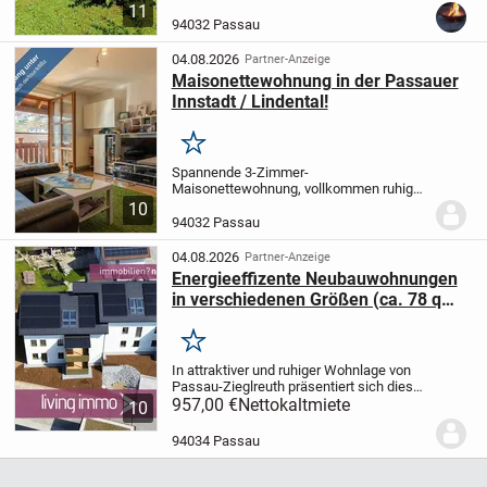
unter Tel.: +43 650 3336066 anzumelden!
11
Ich werde auch Vorort sein um diverse
94032 Passau
Fragen...
04.08.2026
Partner-Anzeige
Maisonettewohnung in der Passauer
Innstadt / Lindental!
Merken
Spannende 3-Zimmer-
Maisonettewohnung, vollkommen ruhig
gelegen, mit Sonnenbalkon, herrlicher
10
Aussicht ins Grüne, TG-Stellplatz, nur 10
94032 Passau
Gehminuten von der Passauer City
entfernt!
Zentral gelegene...
04.08.2026
Partner-Anzeige
Energieeffizente Neubauwohnungen
in verschiedenen Größen (ca. 78 qm-
95 qm) in Grubweg/Zieglreuth
Merken
In attraktiver und ruhiger Wohnlage von
Passau-Zieglreuth präsentiert sich dieses
moderne Neubau-Mehrfamilienhaus mit
957,00 €
Nettokaltmiete
10
lediglich sechs hochwertig gestalteten
Wohneinheiten. Das exklusive
94034 Passau
Wohnensemble...