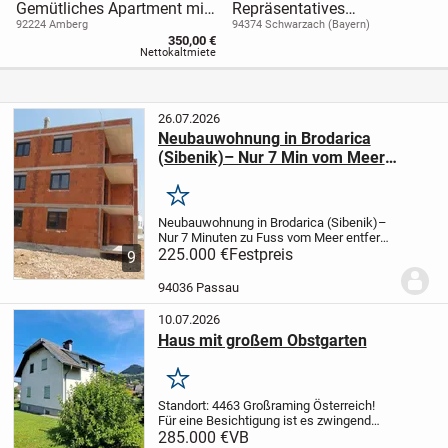
Gemütliches Apartment mit
Repräsentatives
EBK für 1 Person
Mehrfamilienhaus mit
92224 Amberg
94374 Schwarzach (Bayern)
350,00 €
vielseitigen
Nettokaltmiete
Nutzungsmöglichkeiten
26.07.2026
Neubauwohnung in Brodarica
(Sibenik)– Nur 7 Min vom Meer
entfernt
Merken
Neubauwohnung in Brodarica (Sibenik)–
Nur 7 Minuten zu Fuss vom Meer entfernt
Im beliebten Küstenort Brodarica, nur 5
225.000 €
Festpreis
9
km südlich von Šibenik, steht eine
moderne
Neubauwohnung zum Verkauf.
94036 Passau
Die...
10.07.2026
Haus mit großem Obstgarten
Merken
Standort: 4463 Großraming Österreich!
Für eine Besichtigung ist es zwingend
notwendig sich mit Namen und Adresse
285.000 €
VB