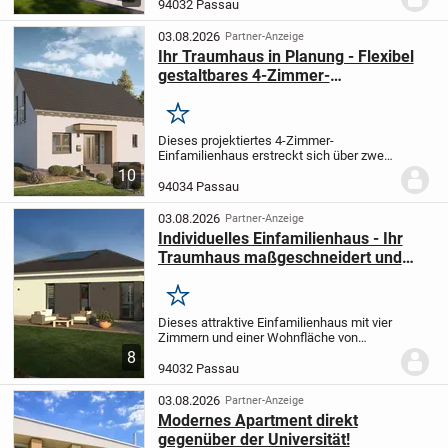
Anforderungen zu gestalten. Mit einer
94032 Passau
großzügigen Wohnfläche von 66,92 m²
auf einer Ebene...
03.08.2026
Partner-Anzeige
Ihr Traumhaus in Planung - Flexibel
gestaltbares 4-Zimmer-
Einfamilienhaus mit moderner
Ausstattung
Merken
Dieses projektiertes 4-Zimmer-
Einfamilienhaus erstreckt sich über zwei
Etagen und bietet Ihnen mit einer
10
Wohnfläche von 142,23 m² eine ideale
94034 Passau
Basis, um Ihr individuelles Wunschhaus
genau nach Ihren...
03.08.2026
Partner-Anzeige
Individuelles Einfamilienhaus - Ihr
Traumhaus maßgeschneidert und
energieeffizient umgesetzt
Merken
Dieses attraktive Einfamilienhaus mit vier
Zimmern und einer Wohnfläche von
107,17 m² wird speziell für Sie geplant
8
und ganz nach Ihren persönlichen
94032 Passau
Wünschen realisiert. Das ebenerdige
Gebäude bietet...
03.08.2026
Partner-Anzeige
Modernes Apartment direkt
gegenüber der Universität!