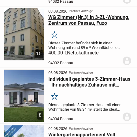
94032 Passau
aus 3...
03.08.2026
Partner-Anzeige
WG Zimmer (Nr.3) in 3-Zi.-Wohnung,
Zentrum von Passau, Fuzo
Merken
Dieses Zimmer befindet sich in einer
Wohnung mit rund 89 m² Wohnfläche liegt
im EG eines Wohn- und Geschäftshauses
400,00 €
Nettokaltmiete
10
im Steinweg 13, in unmittelbarer Nähe der
Fußgängerzone. Die Wohnung besteht
94032 Passau
aus 3...
03.08.2026
Partner-Anzeige
Individuell geplantes 3-Zimmer-Haus
- Ihr nachhaltiges Zuhause mit
flexiblen Ausbauoptionen
Merken
Dieses geplante 3-Zimmer-Haus mit einer
Wohnfläche von 88,34 m² stellt die ideale
Basis für Ihr neues Zuhause dar. Es
8
verfügt über eine Ebene, zwei
94034 Passau
Schlafzimmer und ein Badezimmer,
wodurch es perfekt...
02.08.2026
Partner-Anzeige
Wintergartenappartement Voll