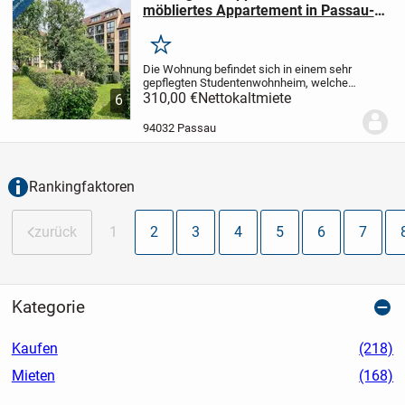
möbliertes Appartement in Passau-
Nähe UNI / 2 km mit Wintergarten
Merken
Die Wohnung befindet sich in einem sehr
gepflegten Studentenwohnheim, welches
von einer umsichtigen Hausverwaltung
310,00 €
Nettokaltmiete
6
hervorragend betreut wird. Das
Appartement ist voll möbliert und in einem
94032 Passau
ordentliche...
Rankingfaktoren
zurück
1
2
3
4
5
6
7
Kategorie
Kaufen
(218)
Mieten
(168)