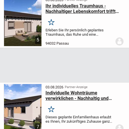
Ihr individuelles Traumhaus -
Nachhaltiger Lebenskomfort trifft
durchdachte Planung
Merken
Erleben Sie Ihr persönlich geplantes
Traumhaus, das Ruhe und eine
erstklassige Wohnqualität perfekt vereint.
5
Dieses geschickt konzipierte
94032 Passau
Einfamilienhaus in ebenerdiger Bauweise
bietet Ihnen mit 42,90...
03.08.2026
Partner-Anzeige
Individuelle Wohnträume
verwirklichen - Nachhaltig und
effizient mit allkauf Fertighäusern
Merken
Dieses geplante Einfamilienhaus erlaubt
es Ihnen, Ihr zukünftiges Zuhause ganz
nach Ihren eigenen Wünschen und
7