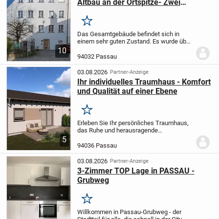
Altbau an der Ortspitze- Zwei
Eigentumswohnungen mit freiem
Innblick
Merken
Das Gesamtgebäude befindet sich in
einem sehr guten Zustand. Es wurde über
die Jahre laufend instandgehalten und bei
10
Bedarf saniert. Der Baustil des Gebäudes
94032 Passau
sowie die Innenarchitektur sind im...
03.08.2026
Partner-Anzeige
Ihr individuelles Traumhaus - Komfort
und Qualität auf einer Ebene
Merken
Erleben Sie Ihr persönliches Traumhaus,
das Ruhe und herausragende
Wohnqualität perfekt miteinander
5
verbindet. Dieses sorgfältig geplante
94036 Passau
Einfamilienhaus in ebenerdiger Bauweise
bietet Ihnen eine...
03.08.2026
Partner-Anzeige
3-Zimmer TOP Lage in PASSAU -
Grubweg
Merken
Willkommen in Passau-Grubweg - der