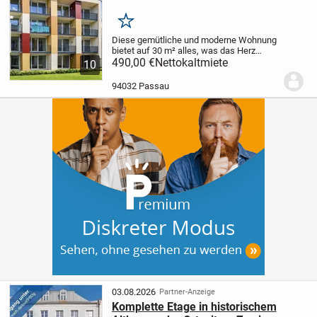
Merken
Diese gemütliche und moderne Wohnung
bietet auf 30 m² alles, was das Herz
begehrt. Das Zimmer ist lichtdurchflutet
490,00 €
Nettokaltmiete
10
und verfügt über einen sonnigen Balkon,
auf dem Sie die warmen
94032 Passau
Sonnenstrahlen...
03.08.2026
Partner-Anzeige
Komplette Etage in historischem