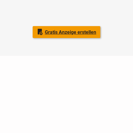
Gratis Anzeige erstellen
Nutzungsbedingungen
Datenschutz
Barrierefreiheit
Impressum
Kontakt
Hilfe
Sicherheit
Jugendschutz
Login
Konto löschen
Premium buchen
Abo kündigen
Ratgeber
Newsletter
Über uns
Jobs
Werbung
Facebook
Widget erstellen
markt.de
ist ein Angebot von © markt.de GmbH & Co. KG - Dein
Portal für kostenlose Kleinanzeigen aus Deutschland.