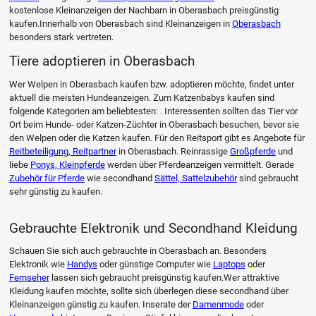
kostenlose Kleinanzeigen der Nachbarn in Oberasbach preisgünstig
kaufen.Innerhalb von Oberasbach sind Kleinanzeigen in
Oberasbach
besonders stark vertreten.
Tiere adoptieren in Oberasbach
Wer Welpen in Oberasbach kaufen bzw. adoptieren möchte, findet unter
aktuell die meisten Hundeanzeigen. Zum Katzenbabys kaufen sind
folgende Kategorien am beliebtesten: . Interessenten sollten das Tier vor
Ort beim Hunde- oder Katzen-Züchter in Oberasbach besuchen, bevor sie
den Welpen oder die Katzen kaufen. Für den Reitsport gibt es Angebote für
Reitbeteiligung, Reitpartner
in Oberasbach. Reinrassige
Großpferde
und
liebe
Ponys, Kleinpferde
werden über Pferdeanzeigen vermittelt. Gerade
Zubehör für Pferde
wie secondhand
Sättel, Sattelzubehör
sind gebraucht
sehr günstig zu kaufen.
Gebrauchte Elektronik und Secondhand Kleidung
Schauen Sie sich auch gebrauchte in Oberasbach an. Besonders
Elektronik wie
Handys
oder günstige Computer wie
Laptops
oder
Fernseher
lassen sich gebraucht preisgünstig kaufen.Wer attraktive
Kleidung kaufen möchte, sollte sich überlegen diese secondhand über
Kleinanzeigen günstig zu kaufen. Inserate der
Damenmode
oder