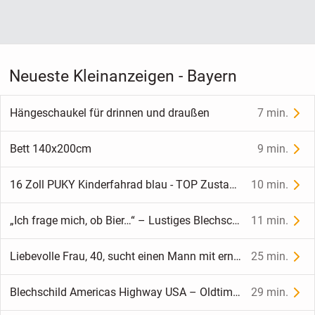
Neueste Kleinanzeigen - Bayern
Hängeschaukel für drinnen und draußen
7 min.
Bett 140x200cm
9 min.
16 Zoll PUKY Kinderfahrad blau - TOP Zustand - voll funktionsfähig
10 min.
„Ich frage mich, ob Bier…“ – Lustiges Blechschild Bier Spruch Bar Kneipe Deko 15x20 cm
11 min.
Liebevolle Frau, 40, sucht einen Mann mit ernsten Absichten
25 min.
Blechschild Americas Highway USA – Oldtimer Retro Vintage Deko 20x30 cm
29 min.