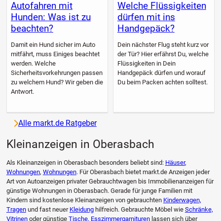
Autofahren mit
Welche Flüssigkeiten
Hunden: Was ist zu
dürfen mit ins
beachten?
Handgepäck?
Damit ein Hund sicher im Auto
Dein nächster Flug steht kurz vor
mitfährt, muss Einiges beachtet
der Tür? Hier erfährst Du, welche
werden. Welche
Flüssigkeiten in Dein
Sicherheitsvorkehrungen passen
Handgepäck dürfen und worauf
zu welchem Hund? Wir geben die
Du beim Packen achten solltest.
Antwort.
Alle markt.de Ratgeber
Kleinanzeigen in Oberasbach
Als Kleinanzeigen in Oberasbach besonders beliebt sind:
Häuser
,
Wohnungen
,
Wohnungen
. Für Oberasbach bietet markt.de Anzeigen jeder
Art von Autoanzeigen privater Gebrauchtwagen bis Immobilienanzeigen für
günstige Wohnungen in Oberasbach. Gerade für junge Familien mit
Kindern sind kostenlose Kleinanzeigen von gebrauchten
Kinderwagen,
Tragen
und fast neuer
Kleidung
hilfreich. Gebrauchte Möbel wie
Schränke,
Vitrinen
oder günstige
Tische, Esszimmergarnituren
lassen sich über