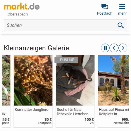
Postfach
mehr
Oberasbach
Suchen
Kleinanzeigen Galerie
automatische R
zurückblät
weite
Kornnatter Jungtiere
Suche für Nala
Haus auf Finca mit
liebevolle Herrchen
Reitplatz in
Andalusien zu
30 €
100 €
995,00 €
vermieten
Festpreis
VB
Nettokaltmiete