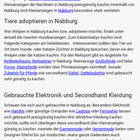
Kleinanzeigen der Nachbarn in Nabburg preisgünstig kaufen.Innerhalb von
Nabburg sind Kleinanzeigen in
Nabburg
besonders stark vertreten.
Tiere adoptieren in Nabburg
Wer Welpen in Nabburg kaufen bzw. adoptieren möchte, findet unter
aktuell die meisten Hundeanzeigen. Zum Katzenbabys kaufen sind
folgende Kategorien am beliebtesten: . Interessenten sollten das Tier vor
Ort beim Hunde- oder Katzen-Züchter in Nabburg besuchen, bevor sie den
Welpen oder die Katzen kaufen. Für den Reitsport gibt es Angebote für
Reitbeteiligung, Reitpartner
in Nabburg. Reinrassige
Großpferde
und liebe
Ponys, Kleinpferde
werden über Pferdeanzeigen vermittelt. Gerade
Zubehör für Pferde
wie secondhand
Sättel, Sattelzubehör
sind gebraucht
sehr günstig zu kaufen.
Gebrauchte Elektronik und Secondhand Kleidung
Schauen Sie sich auch gebrauchte in Nabburg an. Besonders Elektronik
wie
Handys
oder günstige Computer wie
Laptops
oder
Fernseher
lassen
sich gebraucht preisgünstig kaufen.Wer attraktive Kleidung kaufen
möchte, sollte sich überlegen diese secondhand über Kleinanzeigen
günstig zu kaufen. Inserate der
Damenmode
oder
Herrenmode
bieten vom
Designer-Stiefel bis zur modischen Jeans ganze Gaderoben.Auch