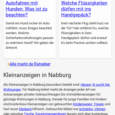
Autofahren mit
Welche Flüssigkeiten
Hunden: Was ist zu
dürfen mit ins
beachten?
Handgepäck?
Damit ein Hund sicher im Auto
Dein nächster Flug steht kurz vor
mitfährt, muss Einiges beachtet
der Tür? Hier erfährst Du, welche
werden. Welche
Flüssigkeiten in Dein
Sicherheitsvorkehrungen passen
Handgepäck dürfen und worauf
zu welchem Hund? Wir geben die
Du beim Packen achten solltest.
Antwort.
Alle markt.de Ratgeber
Kleinanzeigen in Nabburg
Als Kleinanzeigen in Nabburg besonders beliebt sind:
Häuser
,
Er sucht Sie
,
Wohnungen
. Für Nabburg bietet markt.de Anzeigen jeder Art von
Autoanzeigen privater Gebrauchtwagen bis Immobilienanzeigen für
günstige Wohnungen in Nabburg. Gerade für junge Familien mit Kindern
sind kostenlose Kleinanzeigen von gebrauchten
Kinderwagen, Tragen
und
fast neuer
Kleidung
hilfreich. Gebrauchte Möbel wie
Schränke, Vitrinen
oder günstige
Tische, Esszimmergarnituren
lassen sich über kostenlose