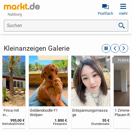
Postfach
mehr
Nabburg
Suchen
Kleinanzeigen Galerie
automatische R
zurückblät
weite
Goldendoodle F1
Entspannungsmassa
1 Zimmer Wohnung,
Welpen
ge
Plauen-Reusa mit
Südbalkon von privat
1.800 €
55 €
216,00 €
Festpreis
Stundensatz
Nettokaltmiete