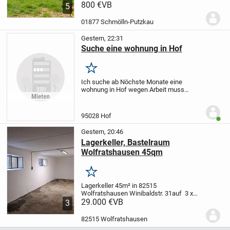
befindet sich unterhalb vom Steinbruch in
800 €
VB
5
Schmölln...
Es bestehen keine
Anbaupflichten..!!
..und man ist schnell im
01877 Schmölln-Putzkau
Wald zum...
Gestern, 22:31
Suche eine wohnung in Hof
Merken
Ich suche ab Nöchste Monate eine
wohnung in Hof wegen Arbeit muss
umziehen Sie können mir bitte kurz
Bescheid sagen wenn Sie eine wohnung
frei haben oder so
95028 Hof
Benut
Gestern, 20:46
Lagerkeller, Bastelraum
Wolfratshausen 45qm
Merken
Lagerkeller 45m² in 82515
Wolfratshausen Winibaldstr. 31
auf 3 x
15m bietet sich viel Stellwand für
29.000 €
VB
3
Regale
Stromanschluß mit eigenem
Zähler
Der Raum hat 2 Fenster, Zufahrt
82515 Wolfratshausen
über die Tiefgarage (190m)...