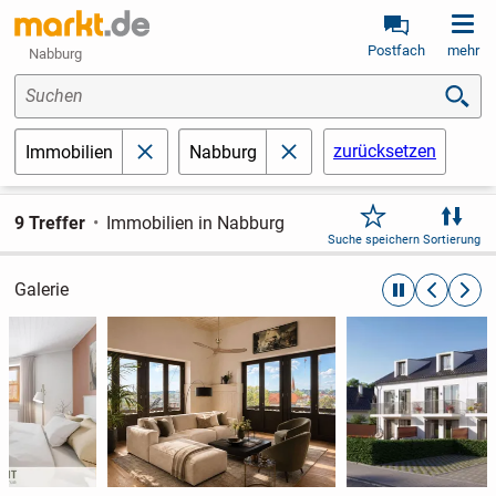
Postfach
mehr
Nabburg
Suchen
zurücksetzen
Immobilien
Nabburg
schließen
schließen
9 Treffer
Immobilien in Nabburg
Suche speichern
Sortierung
Galerie
automatische R
zurückblät
weite