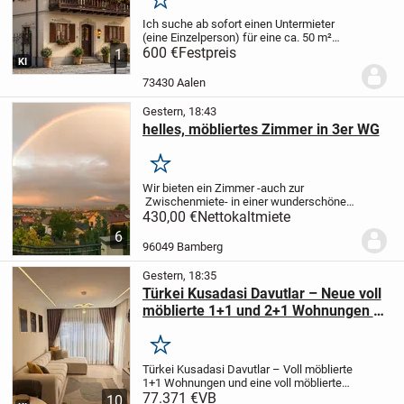
Merken
Ich suche ab sofort einen Untermieter
(eine Einzelperson) für eine ca. 50 m²
große, voll möblierte 2-Zimmer-
600 €
Festpreis
1
KI
Dachgeschosswohnung in bester Lage
der Aalen-City.
Top-Lage
* Nur ca. 150 m
73430 Aalen
zum Rathaus...
Gestern, 18:43
helles, möbliertes Zimmer in 3er WG
Merken
Wir bieten ein Zimmer -auch zur
Zwischenmiete- in einer wunderschönen
Wohnung eines 2-stöckigen Hauses. Die
430,00 €
Nettokaltmiete
Wohnung besteht aus insgesamt 4
6
Zimmer, mit einem ca. 60m2 Wohn-&
96049 Bamberg
Essbereich (voll...
Gestern, 18:35
Türkei Kusadasi Davutlar – Neue voll
möblierte 1+1 und 2+1 Wohnungen zu
verkaufen
Merken
Türkei Kusadasi Davutlar – Voll möblierte
1+1 Wohnungen und eine voll möblierte
2+1 Wohnung
77.371 €
VB
Unsere Wohnungen sind
10