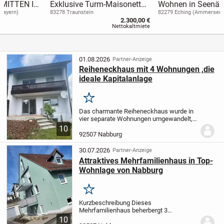
Exklusive Turm-Maisonette
Wohnen in Seenähe -
in Traunstein
Neubauvorhaben 3-Spänner
83278 Traunstein
82279 Eching (Ammersee)
2.300,00 €
in Eching am Ammersee -
Nettokaltmiete
01.08.2026
Partner-Anzeige
Reiheneckhaus mit 4 Wohnungen ,die
ideale Kapitalanlage
Merken
Das charmante Reiheneckhaus wurde in
vier separate Wohnungen umgewandelt,
die sich durch eine hohe Mietnachfrage
10
auszeichnen. Diese Immobilien bieten
92507 Nabburg
eine hervorragende Gelegenheit für
Anleger, die...
30.07.2026
Partner-Anzeige
Attraktives Mehrfamilienhaus in Top-
Wohnlage von Nabburg
Merken
Kurzbeschreibung Dieses
Mehrfamilienhaus beherbergt 3
Wohnungen und ist voll vermietet -
10