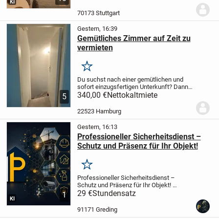
KI
neu und unbenutzt.
Sie befinden sich in
der Nähe von Supermärkten, dem
70173 Stuttgart
Gesundheitszent...
Gestern, 16:39
Gemütliches Zimmer auf Zeit zu
vermieten
Merken
Du suchst nach einer gemütlichen und
sofort einzugsfertigen Unterkunft? Dann
ist dieses Zimmer vielleicht genau das
340,00 €
Nettokaltmiete
5
Richtige für dich!
Über das Zimmer:
Größe: ca. 10 qm
Deckenhöhe: ca. 1,75
22523 Hamburg
m...
Gestern, 16:13
Professioneller Sicherheitsdienst –
Schutz und Präsenz für Ihr Objekt!
Merken
Professioneller Sicherheitsdienst –
Schutz und Präsenz für Ihr Objekt!
Sicherheit ist Vertrauenssache. Wir bieten
29 €
Stundensatz
1
KI
Ihnen maßgeschneiderte
Sicherheitskonzepte, um Ihr Eigentum,
91171 Greding
Ihre Mitarbeiter und...