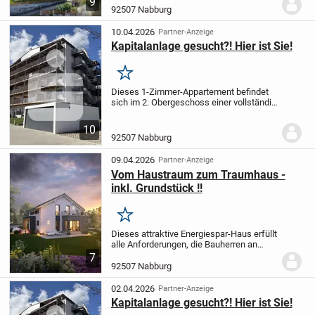
9
entfernt. Bebaut mit einem
92507 Nabburg
Einfamilienhaus aus dem Jahr 1954 und
einer Wohnfläche von ca. 115...
10.04.2026
Partner-Anzeige
Kapitalanlage gesucht?! Hier ist Sie!
Merken
Dieses 1-Zimmer-Appartement befindet
sich im 2. Obergeschoss einer vollständig
sanierten Wohnanlage.
Das Appartement
mit einer Wohnfläche von ca. 27 m²
10
besteht aus einem Wohn- und
92507 Nabburg
Schlafbereich mit...
09.04.2026
Partner-Anzeige
Vom Haustraum zum Traumhaus -
inkl. Grundstück !!
Merken
Dieses attraktive Energiespar-Haus erfüllt
alle Anforderungen, die Bauherren an
Wohnfläche -
Ausstattung - und aktuellste
7
Wärmeschutztechnik stellten.
Alle unsere
92507 Nabburg
Häuser verfügen bereits in der...
02.04.2026
Partner-Anzeige
Kapitalanlage gesucht?! Hier ist Sie!