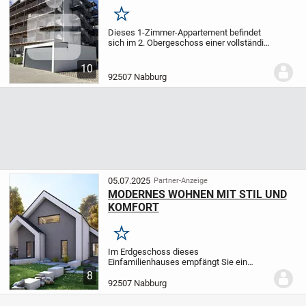
Merken
Dieses 1-Zimmer-Appartement befindet
sich im 2. Obergeschoss einer vollständig
sanierten Wohnanlage.
Das Appartement
mit einer Wohnfläche von ca. 27 m²
10
besteht aus einem Wohn- und
92507 Nabburg
Schlafbereich mit...
05.07.2025
Partner-Anzeige
MODERNES WOHNEN MIT STIL UND
KOMFORT
Merken
Im Erdgeschoss dieses
Einfamilienhauses empfängt Sie ein
großzügiges und offenes Wohnzimmer,
8
das nahtlos ins Esszimmer und
92507 Nabburg
anschließend in die Küche übergeht.
Diese lichtdurchflutete Raumgestaltung...