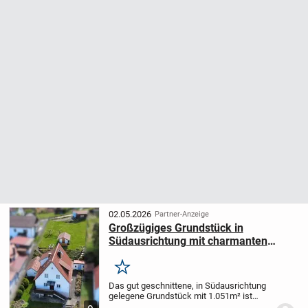
02.05.2026
Partner-Anzeige
Großzügiges Grundstück in
Südausrichtung mit charmanten
Einfamilienhaus Nähe Nabburg
Krankenhaus
Merken
Das gut geschnittene, in Südausrichtung
gelegene Grundstück mit 1.051m² ist
unweit vom Krankenhaus Nabburg