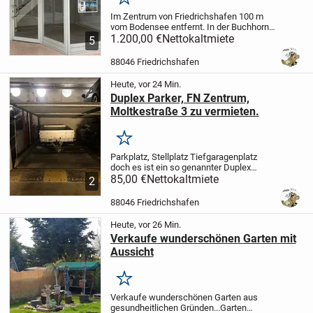
Merken
Im Zentrum von Friedrichshafen 100 m
vom Bodensee entfernt. In der Buchhorn
Passage befindet sich diese Laden
1.200,00 €
Nettokaltmiete
5
Einheit über zwei Ebenen. Siehe Bilder. Es
gibt keine Genehmigung für Gastronomie.
88046 Friedrichshafen
Bei...
Heute, vor 24 Min.
Duplex Parker, FN Zentrum,
Moltkestraße 3 zu vermieten.
Merken
Parkplatz, Stellplatz Tiefgaragenplatz
doch es ist ein so genannter Duplex
Parker, FN Zentrum, Moltkestraße 3 zu
85,00 €
Nettokaltmiete
2
vermieten.
Die Angegebene Miete ist
inklusive der 36 € Hausgeld aus der
88046 Friedrichshafen
Eigentümergemei...
Heute, vor 26 Min.
Verkaufe wunderschönen Garten mit
Aussicht
Merken
Verkaufe wunderschönen Garten aus
gesundheitlichen Gründen...
Garten