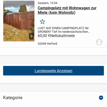
Gestern, 15:54
Campingplatz mit Wohnwagen zur
Miete (kein Wohnsitz)
Merken
LUST AUF EINEN CAMPINGPLATZ IM
GRÜNEN?
Tief im niedersächsischen
Hinterland zwischen der Südheide und
60,00 €
Nettokaltmiete
9
dem Aller-Urstromtal befindet sich die
Campinganlage der Familie Waßmann.
32049 Herford
Dort biete ich meinen...
Landesweite Anzeigen
Kategorie