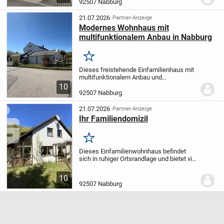
Volltreffer für Kapitalanleger! Objekt Das
92507 Nabburg
sehr gepflegte Wohnhaus ist derzeit
vollständig vermietet und setzt...
21.07.2026
Partner-Anzeige
Modernes Wohnhaus mit
multifunktionalem Anbau in Nabburg
Merken
Dieses freistehende Einfamilienhaus mit
multifunktionalem Anbau und
großzügigem Grundstück befindet sich in
10
ruhiger Lage im Osten von
92507 Nabburg
Nabburg.
Beheizt wird die Immobilie
mittels einer Gaszentralheizu...
21.07.2026
Partner-Anzeige
Ihr Familiendomizil
Merken
Dieses Einfamilienwohnhaus befindet
sich in ruhiger Ortsrandlage und bietet viel
Platz für Familien sowie zahlreiche
Gestaltungsmöglichkeiten für individuelle
10
Wohnideen.
Das Haus wurde 1986 in...
92507 Nabburg