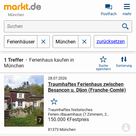
Postfach
mehr
München
Suchen
zurücksetzen
Ferienhäuser
München
schließen
schließen
1 Treffer
Ferienhaus kaufen in
München
Suche
Sortierung
speichern
28.07.2026
Traumhaftes Ferienhaus zwischen
Besancon u. Dijon (Franche-Comté)
Merken
Traumhaftes historisches
Ferien-/Bauernhaus (7 Zimmern, 2
Badezimmer) Nähe Langres / Vesoul /
150.000 €
Festpreis
7
Besancon / Dijon (Frankreich - Franche-
Comte)
Stilvolles Liebhaber-Bauernhaus
81373 München
(laut Nachbarn ca. 300...