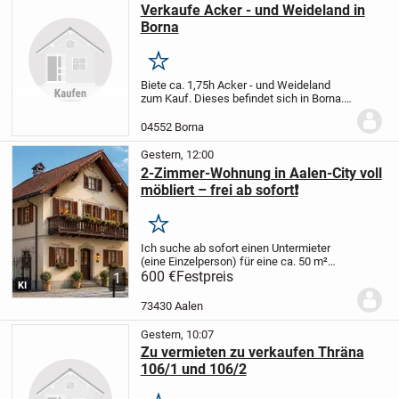
Verkaufe Acker - und Weideland in
Borna
Merken
Biete ca. 1,75h Acker - und Weideland
zum Kauf. Dieses befindet sich in Borna.
Bei Interesse einfach melden.
04552 Borna
Gestern, 12:00
2-Zimmer-Wohnung in Aalen-City voll
möbliert – frei ab sofort❗️
Merken
Ich suche ab sofort einen Untermieter
(eine Einzelperson) für eine ca. 50 m²
große, voll möblierte 2-Zimmer-
600 €
Festpreis
1
KI
Dachgeschosswohnung in bester Lage
der Aalen-City.
Top-Lage
* Nur ca. 150 m
73430 Aalen
zum Rathaus...
Gestern, 10:07
Zu vermieten zu verkaufen Thräna
106/1 und 106/2