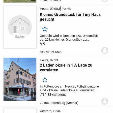
18107 Rostock
in liebevolle Hände...
Heute, 09:00
PushUp
Kleines Grundstück für Tiny Haus
gesucht
Merken
Gesucht wird in Dresden bzw. Umland bis
ca. 20 km kleines Grundstück zur
Pacht/Miete/Kauf für Stellung eines Tiny
VB
Hauses.
01279 Dresden
Heute, 07:13
2 Ladenlokale in 1 A Lage zu
vermieten
Merken
In Rottenburg am Neckar, Fußgängerzone,
sind 2 kleine Ladenokale zu vermieten.
Laden 1 MK hat 2 große Schaufenster, ca.
714 €
Festpreis
1
30 qm Nutzfläche, Waschbecken,
Nachtspeicherheizung. Ladenlokal 2 M
72108 Rottenburg (Neckar)
hat 1 großes...
Gestern, 12:44