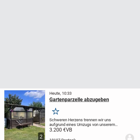
Heute, 10:33
Gartenparzelle abzugeben
Merken
Schweren Herzens trennen wir uns
aufgrund eines Umzugs von unserem
geliebten Garten, der uns viele schöne
3.200 €
VB
Stunden geschenkt hat.
Wir wünschen
2
uns, dass dieses kleine Stück Grün