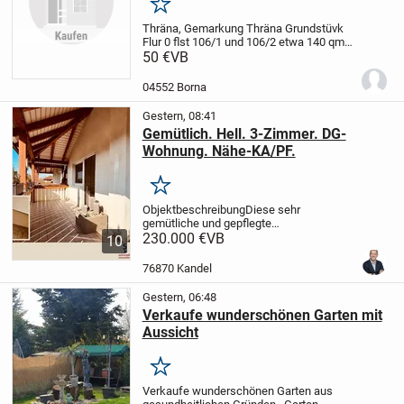
Merken
Thräna, Gemarkung Thräna Grundstüvk
Flur 0 flst 106/1 und 106/2 etwa 140 qm
.
50 €
Zu vermieten 300 euro pro zjahr zu
VB
verkaufen 50 euro pro qm
04552 Borna
Gestern, 08:41
Gemütlich. Hell. 3-Zimmer. DG-
Wohnung. Nähe-KA/PF.
Merken
Objektbeschreibung
Diese sehr
gemütliche und gepflegte
Dachgeschosswohnung befindet sich in
230.000 €
VB
10
einem Mehrfamilienhaus aus dem Jahr
1995 in ruhiger Wohnlage von
76870 Kandel
Straubenhardt.
Ein Highlight ist der...
Gestern, 06:48
Verkaufe wunderschönen Garten mit
Aussicht
Merken
Verkaufe wunderschönen Garten aus