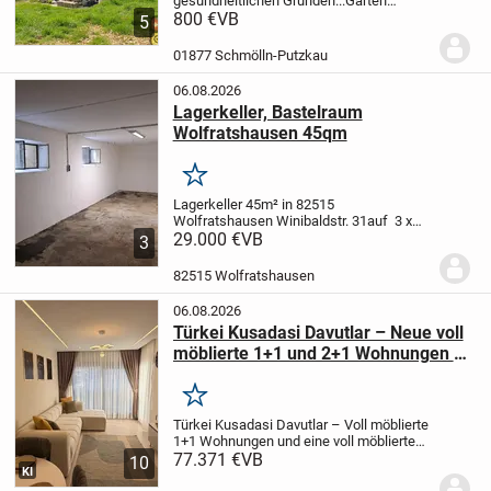
gesundheitlichen Gründen...
Garten
befindet sich unterhalb vom Steinbruch in
800 €
VB
5
Schmölln...
Es bestehen keine
Anbaupflichten..!!
..und man ist schnell im
01877 Schmölln-Putzkau
Wald zum...
06.08.2026
Lagerkeller, Bastelraum
Wolfratshausen 45qm
Merken
Lagerkeller 45m² in 82515
Wolfratshausen Winibaldstr. 31
auf 3 x
15m bietet sich viel Stellwand für
29.000 €
VB
3
Regale
Stromanschluß mit eigenem
Zähler
Der Raum hat 2 Fenster, Zufahrt
82515 Wolfratshausen
über die Tiefgarage...
06.08.2026
Türkei Kusadasi Davutlar – Neue voll
möblierte 1+1 und 2+1 Wohnungen zu
verkaufen
Merken
Türkei Kusadasi Davutlar – Voll möblierte
1+1 Wohnungen und eine voll möblierte
2+1 Wohnung
77.371 €
VB
Unsere Wohnungen sind
10
KI
neu und unbenutzt.
Sie befinden sich in
der Nähe von Supermärkten, dem