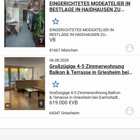
EINGERICHTETES MODEATELIER IN
BESTLAGE IN HAIDHAUSEN ZU
VERKAUFEN
Merken
EINGERICHTETES MODEATELIER IN
BESTLAGE IN HAIDHAUSEN ZU
VERKAUFEN
VB
LEISTUNGEN
Änderungen &
3
Maßanfertigung & Brautkleider & Eigenes
Design
KUNDSCHAFT
Stammkundschaft
81667 München
vorhanden.
LAGE:
Sehr zentral in...
06.08.2026
Großzügige 4-5 Zimmerwohnung
Balkon & Terrasse in Griesheim bei
Darmstadt von privat zu verkaufen
Merken
Großzügige 4-5 Zimmerwohnung Balkon
& Terrasse in Griesheim bei Darmstadt
von privat zu
619.000 €
VB
9
KI
verkaufen
Objektbeschreibung
Bei dem
angebotenen Objekt handelt es sich um
64347 Griesheim
eine attraktive 4/5-Zimmerwohnung in...