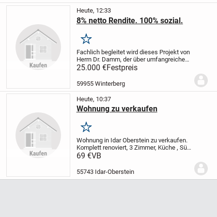
Heute, 12:33
8% netto Rendite. 100% sozial.
Merken
Fachlich begleitet wird dieses Projekt von
Herrn Dr. Damm, der über umfangreiche
internationale Erfahrung als
25.000 €
Festpreis
Projektmanager in der
Gesundheitsbranche sowie in der
59955 Winterberg
Vermittlung von Fachkräften...
Heute, 10:37
Wohnung zu verkaufen
Merken
Wohnung in Idar Oberstein zu verkaufen.
Komplett renoviert, 3 Zimmer, Küche , Süd
Balkon, Bad, sehr gute Bus Verbindung,
69 €
VB
ruhig gelegen, Provision frei, direkt vom
Eigentümer zu verkaufen.
Preis :...
55743 Idar-Oberstein