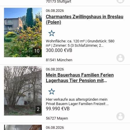
70173 Stuttgart
Gesundheitszent...
06.08.2026
Charmantes Zwillingshaus in Breslau
(Polen)
Merken
Wohnfläche: ca. 120 m² | Grundstück: 580
m² | Zimmer: 5 (3 Schlafzimmer, 2
Wohnzimmer) | Baujahr: 1970er
300.000 €
VB
Dieses
10
liebevoll gepflegte Zwillingshaus
(Doppelhaushälfte) aus den 1970er
81541 München
Jahren bietet auf...
06.08.2026
Mein Bauerhaus Familien Ferien
Lagerhaus Tier Pension mit
Garten+Stellplatz Nürburgring Nähe
Merken
Hier verkaufe aus altersgründen mein
Privat Bauern Lager Familien Freizeit
Ferien Haus mit Garten+Campen
99.990 €
VB
2
Stellplatz ,auch Tier Pension
möglich,rundum Grundstück 205
56727 Mayen
qm+mehr möglich,Haus 100qm,9...
06.08.2026