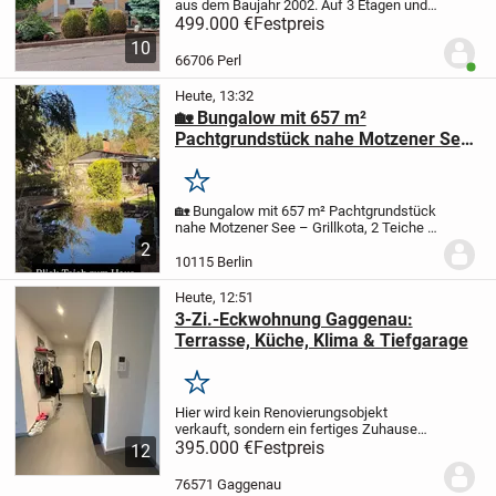
aus dem Baujahr 2002. Auf 3 Etagen und
178m2 sind 2 Bäder und ein GästeWC,
499.000 €
Festpreis
Küche und 7 Zimmer . Zusätzlich noch 1
10
begehbarer Kleiderschrank, 2
66706 Perl
Benut
Abstellkammern...
Heute, 13:32
🏡 Bungalow mit 657 m²
Pachtgrundstück nahe Motzener See
– Grillkota, 2 Teiche & komplette
Ausstattung
Merken
🏡 Bungalow mit 657 m² Pachtgrundstück
nahe Motzener See – Grillkota, 2 Teiche &
komplette Ausstattung
59.900 € VB | AB
2
SOFORT VERFÜGBAR
Ein besonderer
10115 Berlin
Rückzugsort im Grünen – ankommen,
abschalten und...
Heute, 12:51
3-Zi.-Eckwohnung Gaggenau:
Terrasse, Küche, Klima & Tiefgarage
Merken
Hier wird kein Renovierungsobjekt
verkauft, sondern ein fertiges Zuhause
zum Einziehen.
395.000 €
Festpreis
Die moderne 3-Zimmer-
12
Eckwohnung mit 89 m² Wohnfläche liegt
im Erdgeschoss eines gepflegten
76571 Gaggenau
Mehrfamilienhauses....